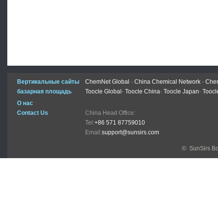
Вертикальные сайты
ChemNet Global
-
China Chemical Network
-
Chem
базарная площадь
Toocle Global
-
Toocle China
-
Toocle Japan
-
Toocl
О нас
Contact Us
China Head Office:
Tel:
+86 571 87759010
Email:
support@sunsirs.com
© SunSirs В