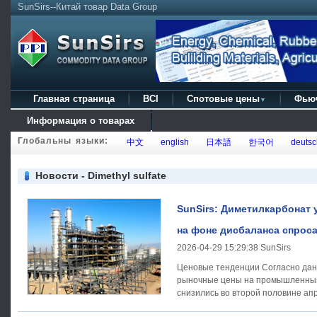
SunSirs--Китай товар Data Group
Главная страница
BCI
Спотовые цены
Фью
▼
Информация о товарах
Глобальны языки:
中文
english
日本語
한국어
deutsc
Новости - Dimethyl sulfate
SunSirs: Диметилкарбонат 
на фоне дисбаланса спрос
2026-04-29 15:29:38 SunSirs
Ценовые тенденции Согласно данным мониторинга SunSirs,
рыночные цены на промышленный
снизились во второй половине ап
признаками стабилизации к концу