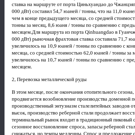
ставка на маршруте от порта Циньхуандао до Чжанцзяга
000 дВт) составил 54,7 юаней / тонны, что на 11,0 юане
чем в конце предыдущего месяца, со средней стоимост
тонны за месяц, 8,6 юаня / тонны по сравнению с пре
месяцем.Для маршрута из порта Qinhuangdao в Гуанчжо
000 дВт) рыночная фрахтовая ставка составила 71,7 юа
увеличилось на 10,9 юаней / тонны по сравнению с к
месяца, со средней стоимостью 62,0 юаней / тонны за м
увеличилось на 10,7 юаней / тонны по сравнению с п
месяцем.
2, Перевозка металлической руды
В этом месяце, после окончания отопительного сезона
продвигается возобновление производства доменной п
производственный энтузиазм сталелитейных заводов о
высок, производство реберной стали продолжает восст
терминальный рынок входит в традиционный пиковый с
сезонное восстановление спроса, запасы реберной ст
снижаться, но темпы медленны, Спрос и предложение