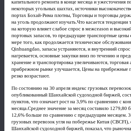
капитального ремонта в конце месяца и ужесточения п
некоторых угольных шахтах, источники высококачестве
портах Бохай-Рима плотны, Торговцы и торговцы держа
на уголь продолжают изучать.Что касается тенденции 
на которую влияет слабое спрос в межсеason и высоки
портовых запасов, то предыдущие транспортные цены 
мере того, как продолжается техническое обслуживани
Qinhuangdao, запасы устраняются, и внутренний спрос
нагревается, основные закупки вниз по течению и пре
хранение и транспортировка увеличиваются, торговая 
прибрежном рынке улучшается, Цены на прибрежные п
резко возрастают.
По состоянию на 30 апреля индекс грузовых перевозок 
опубликованный Шанхайской судоходной биржей, сост
пунктов, что означает рост на 3,9% по сравнению с к
месяца.Среднее значение за месяц составило 1279,80 б
12,6% больше по сравнению с предыдущим месяцем. 3
грузовых перевозок угля на побережье Китая (CBCFI)
Шанхайской судоходной биржей, показал, что рыночн