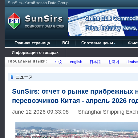
SunSirs--Китай товар Data Group
Главная страница
BCI
Спотовые цены
Фью
▼
Информация о товарах
Глобальны языки:
中文
english
日本語
한국어
deutsc
ニュース
SunSirs: отчет о рынке прибрежных
перевозчиков Китая - апрель 2026 го
June 12 2026 09:33:08 Shanghai Shipping Exch