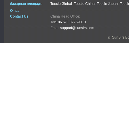
базарная площадь
Toocle Global
-
Toocle China
-
Toocle Japan
-
Toocl
О нас
Contact Us
China Head Office:
Tel:
+86 571 87759010
Email:
support@sunsirs.com
© SunSirs В