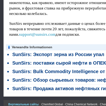
нижепотока, как правило, имеют осторожное отношени
рынок, и фрахтовая ставка на прибрежную переработ
несколько колебалась.
SunSirs непрерывно отслеживает данные о ценах более
товаров в течение почти 20 лет, пожалуйста, свяжитесь
нами.
support@sunsirs.com
для подписки.
Verwandte Informationen
SunSirs: Экспорт зерна из России упал более чем на 30% в ию
SunSirs: поставки сырой нефти в ОПЕК резко увеличились в июл
SunSirs: Bulk Commodity Intelligence от отраслей промышленности цветных металлов (5 августа 2026 года
SunSirs: Обзор сырьевых товаров: нефть увеличивает убытки; цены на медь и золото расту
SunSirs: Продажа активов нефтяных гигантов изменяет прогноз мировых поставок сырой неф
Вертикальные сайты
ChemNet Global
-
China Chemical Network
-
Chem