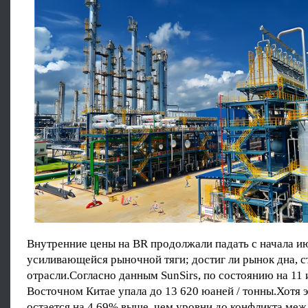
Внутренние цены на BR продолжали падать с начала и
усиливающейся рыночной тяги; достиг ли рынок дна, с
отрасли.Согласно данным SunSirs, по состоянию на 11 
Восточном Китае упала до 13 620 юаней / тонны.Хотя э
остается на 4,69% выше, чем уровни до конфликта ме