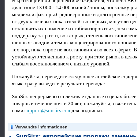
В краткосрочной перспективе ожидается, что цена BR б
диапазоне 13 000 - 14 000 юаней / тонны, поскольку р
медвежьи факторы.Среднесрочные и долгосрочные пер
от двух ключевых показателей: во-первых, могут ли це
остановить их снижение и стабилизироваться, тем сам
поддержку затрат; и, во-вторых, степень восстановлен
шинных заводов и темпы концентрированного пополне
тех пор, пока спрос не восстановится во всех сферах, 
устойчивую тенденцию к росту, при этом рынок в цело
слабым восстановлением с низких уровней.
Пожалуйста, переведите следующее английское содер
язык, сразу выведите результат перевода:
SunSirs непрерывно отслеживает данные о ценах более
товаров в течение почти 20 лет, пожалуйста, свяжитесь
нами.
support@sunsirs.com
для подписки.
Verwandte Informationen
SunSirs: европейские продажи заменных шин увеличиваются в годовом исчислении во втором квартале 2026 го