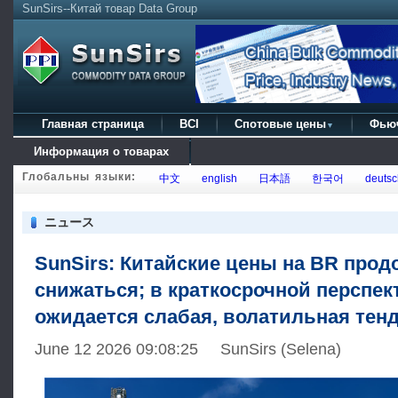
SunSirs--Китай товар Data Group
Главная страница
BCI
Спотовые цены
Фью
▼
Информация о товарах
Глобальны языки:
中文
english
日本語
한국어
deutsc
ニュース
SunSirs: Китайские цены на BR про
снижаться; в краткосрочной перспек
ожидается слабая, волатильная тен
June 12 2026 09:08:25 SunSirs (Selena)