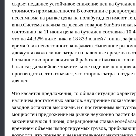
сырье; недавнее устойчивое снижение цен на бутадиен
стоимость промышленности.В сочетании с распростра
пессимизма на рынке цены на полибутадиен имеют те
вниз.Система анализа сырьевых товаров SunSirs показы
состоянию на 11 июня цена на бутадиен составила 10 4
что на 44,32% ниже пика в 18 833 юаней / тонны, зафи
время ближневосточного конфликта.Нынешние рыноч
движутся около линии затрат на наличные средства в о
большинство производителей работают близко к точки
баланса; дальнейшее значительное падение цен приве
производства, что означает, что сторона затрат создае
для цен.
Что касается предложения, то общая ситуация характе
наличием достаточных запасов.Внутренние показатели
заводов остаются высокими, и с постепенным выпуско
мощностей предложение на рынке неуклонно растет.За
закончившуюся 4 июня, операционная ставка колебала
временем объемы импортируемых грузов, прибывающи
возросли, что привело к незначительному накоплению 