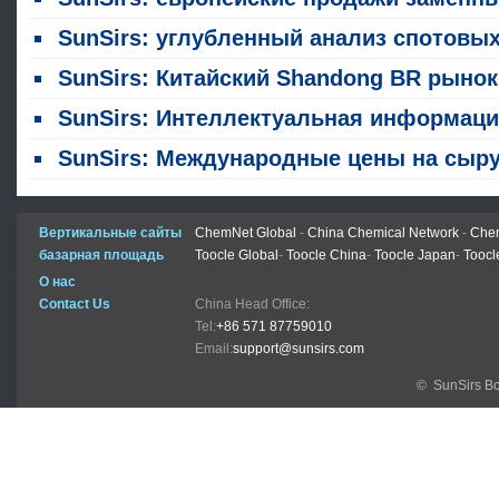
SunSirs: углубленный анализ спотовых цен на Бутадиенный каучук (BR) (4 август
SunSirs: Китайский Shandong BR рынок сталкивается с понижательным давлением на 31 ию
SunSirs: Интеллектуальная информация о сырьевых товарах для индустрии пластмасс и каучука (29 июля 2
SunSirs: Международные цены на сырую нефть отступают от максимумов; Китайский рынок BR ослабевае
Вертикальные сайты
ChemNet Global
-
China Chemical Network
-
Chem
базарная площадь
Toocle Global
-
Toocle China
-
Toocle Japan
-
Toocl
О нас
Contact Us
China Head Office:
Tel:
+86 571 87759010
Email:
support@sunsirs.com
© SunSirs В