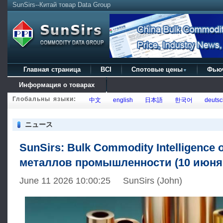
SunSirs--Китай товар Data Group
Главная страница
BCI
Спотовые цены
Фью
▼
Информация о товарах
Глобальны языки:
中文
english
日本語
한국어
deutsc
ニュース
SunSirs: Bulk Commodity Intelligence
металлов промышленности (10 июня 
June 11 2026 10:00:25 SunSirs (John)