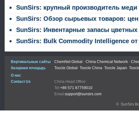
SunSirs: крупный производитель меди и кобальта меняет экспортную политику; китайские горнодобывающие компании упреждают создание линий по перера
SunSirs: Обзор сырьевых товаров: цены на нефть растут, меди приближаются к рекордным максимумам, золото немного падает
SunSirs: Инвентарные запасы цветных металлов LME упали по всему решению 5 август
SunSirs: Bulk Commodity Intelligence от отраслей промышленности цветных металлов (5 августа 2026 года
Вертикальные сайты
ChemNet Global
-
China Chemical Network
-
Chem
базарная площадь
Toocle Global
-
Toocle China
-
Toocle Japan
-
Toocl
О нас
Contact Us
China Head Office:
Tel:
+86 571 87759010
Email:
support@sunsirs.com
© SunSirs В