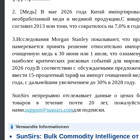
2. [Медь] В мае 2026 года Китай импортирова
необработанной меди и мединой продукции.С янва
составил 2013 млн тонн, что сократилось на 7,0% в го
3.Исследования Morgan Stanley показывают, что п
намеревается принять решение относительно импо
очищенную медь к 30 июня или 1 июля, что ознамену
наиболее критических рисковых событий для миров
2026 году.В соответствии с обсуждаемыми предлож
ввести 15-процентный тариф на импорт очищенной мед
года, с дальнейшим увеличением до 30% в 2028 году.
SunSirs непрерывно отслеживает данные о ценах 
товаров в течение почти 20 лет, пожалуйст
нами.
support@sunsirs.com
для подписки.
Verwandte Informationen
SunSirs: Bulk Commodity Intelligence от отраслей промышленности цветных металлов (6 августа 2026 года