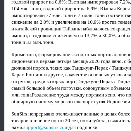
годовой прирост на 0,6%; Вьетнам импортировал 7,2%,
104 млн. тонн, годовой прирост на 6,9%; Южная Корея
импортировали 77 млн. тонн и 75 млн. тонн соответств
снижение на 2,0% и увеличение на 10,9% против тенд
и китайской провинции Тайвань наблюдалось сокращен
импорт, с годовым снижением на 13,7% и 30,0%, а объе
тонн и 33 млн. тонн.
Кроме того, формирование экспортных портов основно
Индонезии в первые четыре месяца 2026 года явно, с б
дюжиной портов, таких как Танджунг-Перак / Танджун
Барат, Бонтанг и другие, в качестве основных узлов д
отгрузок, среди которых порт Танджунг-Перак / Танд
самый большой объем погрузки, совокупным объемом 
млн тонн.Разделение труда между портами ясно, что п
обширную систему морского экспорта угля Индонезии
SunSirs непрерывно отслеживает данные о ценах более
товаров в течение почти 20 лет, пожалуйста, свяжитесь
нами.
support@sunsirs.com
для подписки.