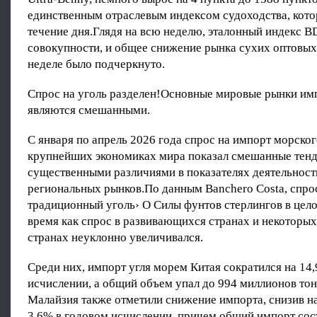
единственным отраслевым индексом судоходства, кото
течение дня.Глядя на всю неделю, эталонный индекс BD
совокупности, и общее снижение рынка сухих оптовых 
неделе было подчеркнуто.
Спрос на уголь разделен!Основные мировые рынки имп
являются смешанными.
С января по апрель 2026 года спрос на импорт морског
крупнейших экономиках мира показал смешанные тенд
существенными различиями в показателях деятельнос
региональных рынков.По данным Banchero Costa, спро
традиционный уголь› О Силы фунтов стерлингов в цело
время как спрос в развивающихся странах и некоторых
странах неуклонно увеличивался.
Среди них, импорт угля морем Китая сократился на 14
исчислении, а общий объем упал до 994 миллионов тон
Малайзия также отметили снижение импорта, снизив на
3,6% в годовом исчислении, причем общий импорт сос