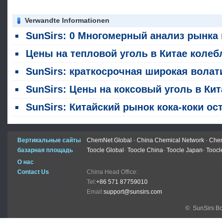
Verwandte Informationen
SunSirs: 0 Многомерный анализ рынка кока: запуск опционов, переговоры по снижению цен на спотовом рынке и поддержка от тенденций импорта / экспор
Цены на тепловой уголь в Китае колеблются в узком диапазоне на фоне буксировой войны между ожиданиями пикового сезона и высокими запас
SunSirs: краткосрочная широкая волатильность ожидает фьючерсов на коксовый уго
SunSirs: Цены на коксовый уголь в Китае продолжают снижать
SunSirs: Китайский рынок кока-коки остается стабильным; общее предложение и спрос сбалансиро
Вертикальные сайты
ChemNet Global
-
China Chemical Network
-
Chem
базарная площадь
Toocle Global
-
Toocle China
-
Toocle Japan
-
Toocl
О нас
Contact Us
China Head Office:
Tel:
+86 571 87759010
Email:
support@sunsirs.com
© SunSirs В