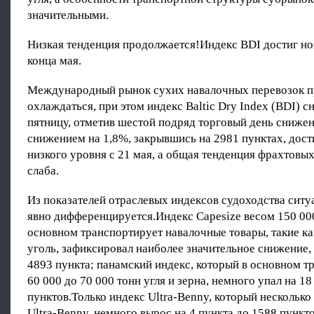
значительными.
Низкая тенденция продолжается!Индекс BDI достиг н
конца мая.
Международный рынок сухих навалочных перевозок 
охлаждаться, при этом индекс Baltic Dry Index (BDI) с
пятницу, отметив шестой подряд торговый день сниже
снижением на 1,8%, закрывшись на 2981 пунктах, дост
низкого уровня с 21 мая, а общая тенденция фрахтовых
слаба.
Из показателей отраслевых индексов судоходства ситу
явно дифференцируется.Индекс Capesize весом 150 000
основном транспортирует навалочные товары, такие ка
уголь, зафиксировал наиболее значительное снижение, 
4893 пункта; панамский индекс, который в основном т
60 000 до 70 000 тонн угля и зерна, немного упал на 1
пунктов.Только индекс Ultra-Benny, который нескольк
Ultra-Benny, немного вырос на 4 пункта до 1588 пункто