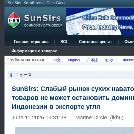
SunSirs--Китай товар Data Group
Главная страница
BCI
Спотовые цены
Фью
▼
Информация о товарах
Глобальны языки:
中文
english
日本語
한국어
deutsc
ニュース
SunSirs: Слабый рынок сухих нават
товаров не может остановить доми
Индонезии в экспорте угля
June 11 2026 09:31:38 Marine Circle (lkhu)