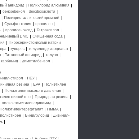
вый ангидрид
|
Полихлорид алюминия
|
|
бензофенол
|
фосфокислота
|
|
Поликристаллический кремний
|
й
|
Сульфат калия
|
пропилен
|
ь
|
пропиленоксид
|
Тетраксилол
|
ремниевый DMC
|
Очищенная сода
|
рия
|
Пиросернистокислый натрий
|
ера
|
купорос
|
толуилендиизоцианат
|
н
|
Титановый ангидрид
|
толуол
|
|
карбамид
|
диметилбензол
|
s
винил-стирол
|
НБУ
|
инилная резина
|
EVA
|
Полиэтилен
я
|
Полиэтилен высокого давления
|
тилен низкой пло
|
Природная резина
|
|
полиоктаметиленадипамид
|
Полиэтилентерефталат
|
ПММА
|
полистирен
|
Винилхлорид
|
Дивинил-
ук
|
бумажная пряжка
|
Нейлон DTY
|