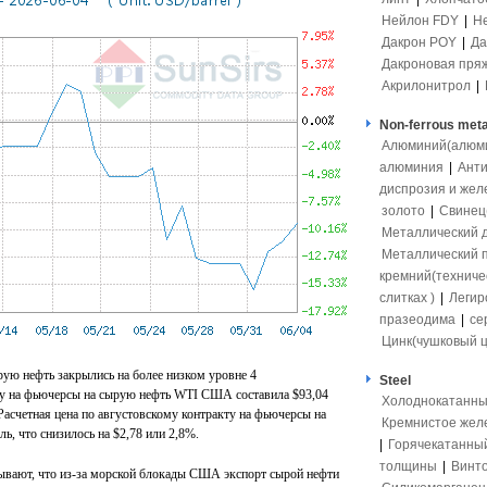
Нейлон FDY
|
Н
Дакрон POY
|
Да
Дакроновая пря
Акрилонитрол
|
Non-ferrous meta
Алюминий(алюмит
алюминия
|
Ант
диспрозия и жел
золото
|
Свинец(
Металлический 
Металлический 
кремний(техниче
слитках )
|
Легир
празеодима
|
се
Цинк(чушковый ц
ую нефть закрылись на более низком уровне 4
Steel
ту на фьючерсы на сырую нефть WTI США составила $93,04
Холоднокатанны
.Расчетная цена по августовскому контракту на фьючерсы на
Кремнистое жел
ль, что снизилось на $2,78 или 2,8%.
|
Горячекатанны
толщины
|
Винто
зывают, что из-за морской блокады США экспорт сырой нефти