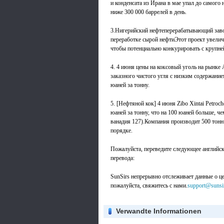
и конденсата из Ирана в мае упал до самого 
ниже 300 000 баррелей в день.
3.Нигерийский нефтеперерабатывающий завод
переработке сырой нефтиЭтот проект увелич
чтобы потенциально конкурировать с круп
4. 4 июня цены на коксовый уголь на рынке
заказного чистого угля с низким содержание
юаней за тонну.
5. [Нефтяной кок] 4 июня Zibo Xintai Petroch
юаней за тонну, что на 100 юаней больше, ч
ванадия 127).Компания производит 500 тонн
порядке.
Пожалуйста, переведите следующее английско
перевода:
SunSirs непрерывно отслеживает данные о цен
пожалуйста, свяжитесь с нами.
support@sunsi
Verwandte Informationen