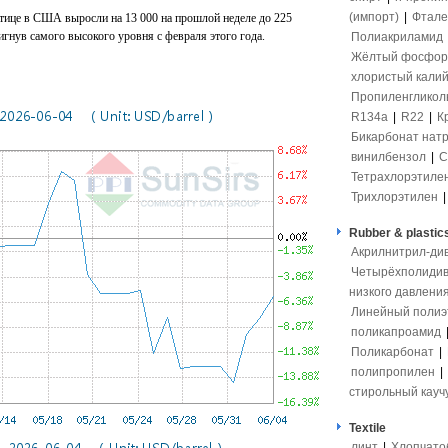
(импорт)
|
Фтале
тице в США выросли на 13 000 на прошлой неделе до 225
игнув самого высокого уровня с февраля этого года.
Полиакриламид
Жёлтый фосфор
хлористый кали
Пропиленгликол
R134a
|
R22
|
К
Бикарбонат нат
винилбензол
|
С
Тетрахлорэтиле
Трихлорэтилен
Rubber & plastic
Акрилнитрил-ди
Четырёхполидив
низкого давлени
Линейный полиэ
поликапроамид
Поликарбонат
|
полипропилен
|
стирольный кауч
Textile
линт
|
Хлопчато