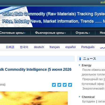
вой
Спотовые цены
Фьючерсные цены
Отрасль
Но
▼
▼
▼
h
日本語
한국어
deutsch
français
español
Português
ربي
ニュース
Energy
ulk Commodity Intelligence (5 июня 2026
После обжига ко
дизельное топли
Природный газ
бутиловый эфир
ena)
Энергетический 
Chemical
Бутадиен
|
окта