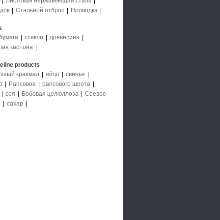
|
Листовая нержавеющая сталь
|
док
|
Стальной отброс
|
Проводка
|
s
бумага
|
стекло
|
древесина
|
лая картона
|
deline products
узный крахмал
|
яйцо
|
свинья
|
о
|
Рапсовое
|
рапсового шрота
|
|
соя
|
Бобовая целюллоза
|
Соевое
а
|
сахар
|