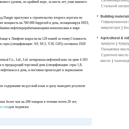
Силикомарганец
низкого уровня, по крайней мере, за шесть лет, упав намного
Стальной загоро
Building material
 Dangte приступил к строительству второго агрегата по
Гофрированная 
ит мощность на 700 000 баррелей в день, позиционируя НПЗ,
макулатура
|
Бе
нейшими нефтеперерабатывающими комплексами в мире.
Agricultural & si
 Аньце в Линфене выросли на 120 юаней за тонну.Стоимость
кукуруза
|
Кукур
м серы (спецификации: A9, S0.5, V20, G85) составила 1920
Пальмовое масл
Сурепное масло
emical Co., Ltd., Ltd. котировала нефтяной кокс по цене 4 203
масло
|
пшениц
ем в предыдущий торговый день (спецификации: серы 1,8,
 нефтекокса в день, и поставки происходят в нормальном
е содержание на русский язык и сразу выведите результат
ах более чем на 200 товаров в течение почти 20 лет,
rs.com
для подписки.