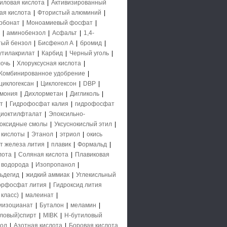
иловая кислота
|
Активизированный
ая кислота
|
Фтористый алюминий
|
рбонат
|
Моноамиевый фосфат
|
|
аминобензол
|
Асфальт
|
1,4-
тый бензол
|
Бисфенол А
|
бромид
|
утилакрилат
|
Карбид
|
Черный уголь
|
очь
|
Хлоруксусная кислота
|
Комбинированное удобрение
|
циклогексан
|
Циклогексон
|
DBP
|
ммония
|
Дихлорметан
|
Дигликоль
|
т
|
Гидрофосфат калия
|
гидрофосфат
диоктилфталат
|
Эпоксильно-
оксидные смолы
|
Уксуснокислый этил
|
 кислоты
|
Этанол
|
этриол
|
окись
т железа лития
|
плавик
|
Формальд
|
лота
|
Соляная кислота
|
Плавиковая
 водорода
|
Изопропанол
|
ьдегид
|
жидкий аммиак
|
Углекисльный
орфосфат лития
|
Гидроксид лития
класс)
|
малеинат
|
иизоцианат
|
Буталон
|
меламин
|
ловый)спирт
|
MIBK
|
Н-бутиловый
нол
|
Азотная кислота
|
Боровая кислота