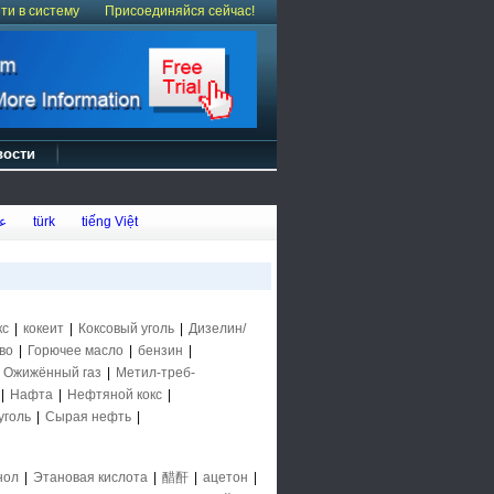
ти в систему
Присоединяйся сейчас!
вости
ع
türk
tiếng Việt
кс
|
кокеит
|
Коксовый уголь
|
Дизелин/
во
|
Горючее масло
|
бензин
|
|
Ожижённый газ
|
Метил-треб-
|
Нафта
|
Нефтяной кокс
|
уголь
|
Сырая нефть
|
нол
|
Этановая кислота
|
醋酐
|
ацетон
|