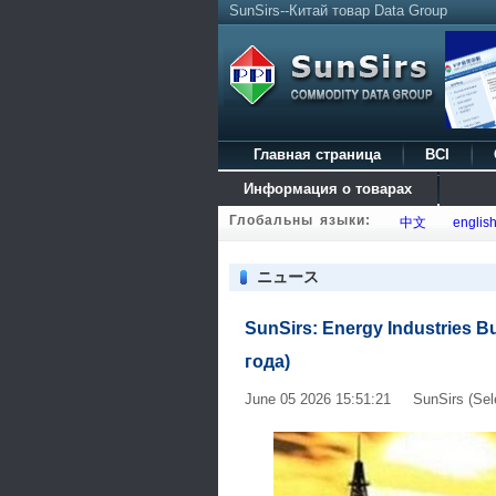
SunSirs--Китай товар Data Group
Главная страница
BCI
Информация о товарах
Глобальны языки:
中文
englis
ニュース
SunSirs: Energy Industries B
года)
June 05 2026 15:51:21 SunSirs (Sel