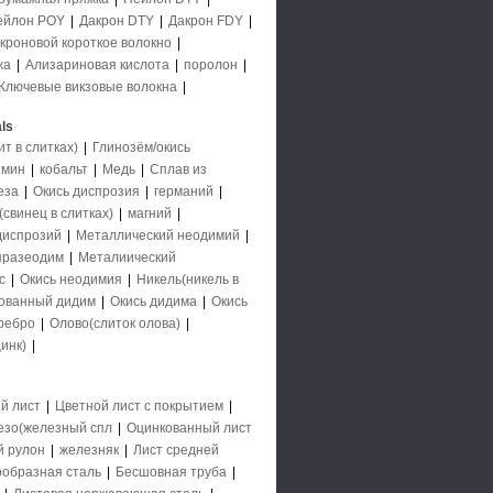
ейлон POY
|
Дакрон DTY
|
Дакрон FDY
|
кроновой короткое волокно
|
жа
|
Ализариновая кислота
|
поролон
|
Ключевые викзовые волокна
|
ls
 в слитках)
|
Глинозём/окись
имин
|
кобальт
|
Медь
|
Сплав из
еза
|
Окись диспрозия
|
германий
|
свинец в слитках)
|
магний
|
диспрозий
|
Металлический неодимий
|
празеодим
|
Металиический
с
|
Окись неодимия
|
Никель(никель в
ованный дидим
|
Окись дидима
|
Окись
ребро
|
Олово(слиток олова)
|
инк)
|
й лист
|
Цветной лист с покрытием
|
езо(железный спл
|
Оцинкованный лист
й рулон
|
железняк
|
Лист средней
образная сталь
|
Бесшовная труба
|