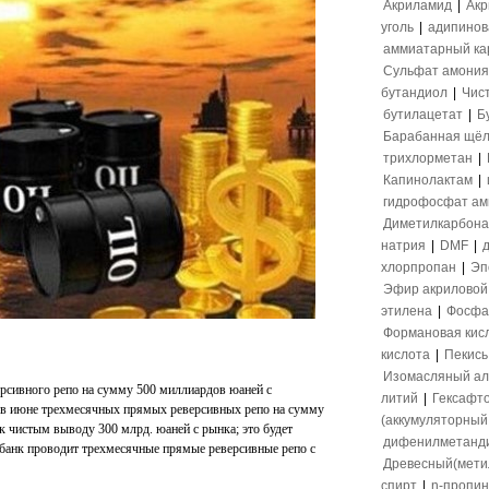
Акриламид
|
Акр
уголь
|
адипинов
аммиатарный ка
Сульфат амония
бутандиол
|
Чис
бутилацетат
|
Б
Барабанная щёл
трихлорметан
|
Капинолактам
|
гидрофосфат а
Диметилкарбона
натрия
|
DMF
|
хлорпропан
|
Эп
Эфир акриловой
этилена
|
Фосфа
Формановая кис
кислота
|
Пекись
Изомасляный ал
рсивного репо на сумму 500 миллиардов юаней с
литий
|
Гексафт
в июне трехмесячных прямых реверсивных репо на сумму
(аккумуляторный 
к чистым выводу 300 млрд. юаней с рынка; это будет
дифенилметанд
 банк проводит трехмесячные прямые реверсивные репо с
Древесный(мети
спирт
|
n-пропи