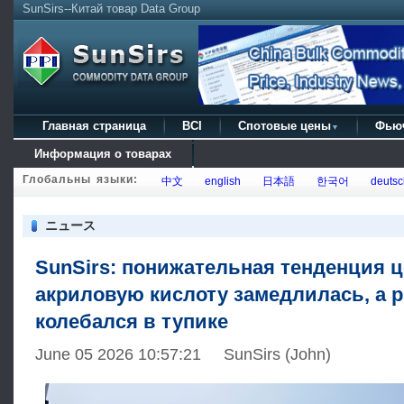
SunSirs--Китай товар Data Group
Главная страница
BCI
Спотовые цены
Фью
▼
Информация о товарах
Глобальны языки:
中文
english
日本語
한국어
deutsc
ニュース
SunSirs: понижательная тенденция ц
акриловую кислоту замедлилась, а 
колебался в тупике
June 05 2026 10:57:21 SunSirs (John)