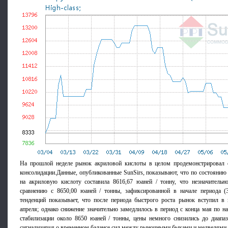
На прошлой неделе рынок акриловой кислоты в целом продемонстрировал 
консолидации.Данные, опубликованные SunSirs, показывают, что по состоянию 
на акриловую кислоту составила 8616,67 юаней / тонну, что незначительн
сравнению с 8650,00 юаней / тонны, зафиксированной в начале периода (
тенденций показывает, что после периода быстрого роста рынок вступил в 
апреля; однако снижение значительно замедлилось в период с конца мая по н
стабилизации около 8650 юаней / тонны, цены немного снизились до диапаз
сигнализируя о временном балансе сил между рыночными быками и медведями.