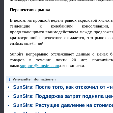
Перспективы рынка
В целом, на прошлой неделе рынок акриловой кислот
тенденцию к колебаниям консолидации, 
продолжающимся взаимодействием между предложен
краткосрочной перспективе ожидается, что рынок со
слабых колебаний.
SunSirs непрерывно отслеживает данные о ценах 
товаров в течение почти 20 лет, пожалуйст
нами.
support@sunsirs.com
для подписки.
Verwandte Informationen
SunSirs: После того, как отскочил от «низкого до среднего» до «высокого», уходит ли импульс, лежащий в основе текущего ралли акрилной кисл
SunSirs: Поддержка затрат подняла цены на акриловую кислоту, а рынок остановился на высоких уровнях, вступив в период консолидац
SunSirs: Растущее давление на стоимость привело к твердой тенденции на рынке акриловой кисло