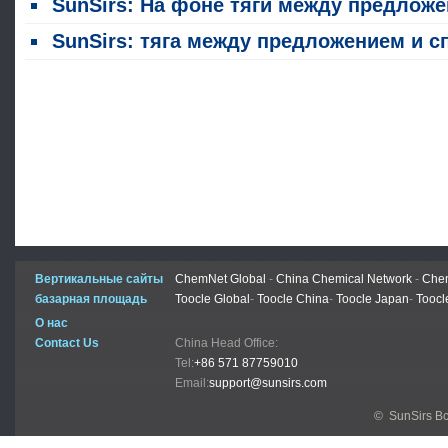
SunSirs: На фоне тяги между предложением и спросом рынок акриловой кислоты колебался и консолидирова
SunSirs: тяга между предложением и спросом продолжается, а рынок акриловой кислоты остается слабы
Вертикальные сайты
ChemNet Global
-
China Chemical Network
-
Chem
базарная площадь
Toocle Global
-
Toocle China
-
Toocle Japan
-
Toocl
О нас
Contact Us
China Head Office:
Tel:
+86 571 87759010
Email:
support@sunsirs.com
© SunSirs В