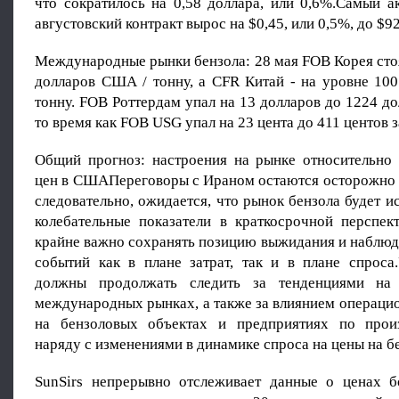
что сократилось на 0,58 доллара, или 0,6%.Самый а
августовский контракт вырос на $0,45, или 0,5%, до $92
Международные рынки бензола: 28 мая FOB Корея сто
долларов США / тонну, а CFR Китай - на уровне 10
тонну. FOB Роттердам упал на 13 долларов до 1224 дол
то время как FOB USG упал на 23 цента до 411 центов з
Общий прогноз: настроения на рынке относительно 
цен в СШАПереговоры с Ираном остаются осторожно
следовательно, ожидается, что рынок бензола будет и
колебательные показатели в краткосрочной перспек
крайне важно сохранять позицию выжидания и наблюд
событий как в плане затрат, так и в плане спроса
должны продолжать следить за тенденциями на
международных рынках, а также за влиянием операци
на бензоловых объектах и предприятиях по произ
наряду с изменениями в динамике спроса на цены на б
SunSirs непрерывно отслеживает данные о ценах 