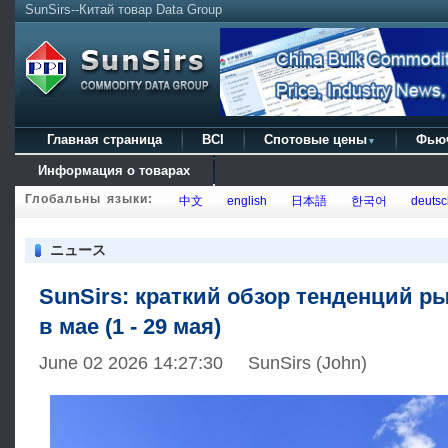
SunSirs--Китай товар Data Group
Главная страница
BCI
Спотовые цены
Фью
▼
Информация о товарах
Глобальны языки:
中文
english
日本語
한국어
deutsc
ニュース
SunSirs: краткий обзор тенденций р
в мае (1 - 29 мая)
June 02 2026 14:27:30 SunSirs (John)