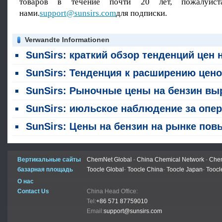
товаров в течение почти 20 лет, пожалуйст
нами.
support@sunsirs.com
для подписки.
Verwandte Informationen
SunSirs: краткий обзор тенденций цен на бензол в июл
SunSirs: Тенденция к расширению ценового разрыва между отечественным бензолом и стиролом, вероятно, сохранится в краткосрочной перспе
SunSirs: Рыночные цены на бензин выросли на прошлой неделе (13 - 17 июл
SunSirs: июльское наблюдение за операциями на мировом рынке бензо
SunSirs: Цены на бензин на рынке повысились 9 июл
Вертикальные сайты
ChemNet Global
-
China Chemical Network
-
Chem
базарная площадь
Toocle Global
-
Toocle China
-
Toocle Japan
-
Toocl
О нас
Contact Us
China Head Office:
Tel:
+86 571 87759010
Email:
support@sunsirs.com