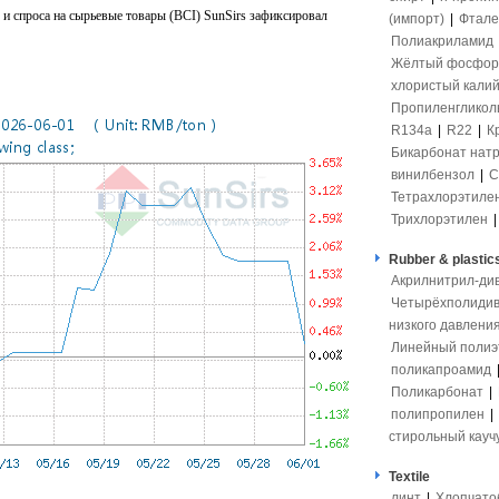
 и спроса на сырьевые товары (BCI) SunSirs зафиксировал
(импорт)
|
Фтале
Полиакриламид
Жёлтый фосфор
хлористый кали
Пропиленгликол
R134a
|
R22
|
К
Бикарбонат нат
винилбензол
|
С
Тетрахлорэтиле
Трихлорэтилен
Rubber & plastic
Акрилнитрил-ди
Четырёхполидив
низкого давлени
Линейный полиэ
поликапроамид
Поликарбонат
|
полипропилен
|
стирольный кауч
Textile
линт
|
Хлопчато