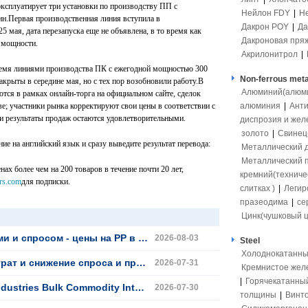
 эксплуатирует три установки по производству ПП с
Нейлон FDY
|
Н
нн.Первая производственная линия вступила в
Дакрон POY
|
Да
5 мая, дата перезапуска еще не объявлена, в то время как
Дакроновая пря
 мощности.
Акрилонитрол
|
тремя линиями производства ПК с ежегодной мощностью 300
Non-ferrous meta
акрыты в середине мая, но с тех пор возобновили работу.В
Алюминий(алюмит
тся в рамках онлайн-торга на официальном сайте, сделок
алюминия
|
Ант
; участники рынка корректируют свои цены в соответствии с
 результаты продаж остаются удовлетворительными.
диспрозия и жел
золото
|
Свинец(
е на английский язык и сразу выведите результат перевода:
Металлический 
Металлический 
ах более чем на 200 товаров в течение почти 20 лет,
кремний(техниче
rs.com
для подписки.
слитках )
|
Легир
празеодима
|
се
Цинк(чушковый ц
P в Китае консолидировались после июльского роста
2026-08-03
Steel
Холоднокатанны
косрочную силу; будущие перспективы сталкиваются с понижательным давлением
2026-07-31
Кремнистое жел
|
Горячекатанны
lk Commodity Intelligence (30 июля 2026)
2026-07-30
толщины
|
Винто