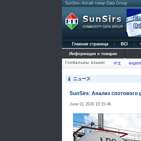
SunSirs--Китай товар Data Group
Главная страница
BCI
Информация о товарах
Глобальны языки:
中文
englis
ニュース
SunSirs: Анализ спотового
June 01 2026 10:15:46