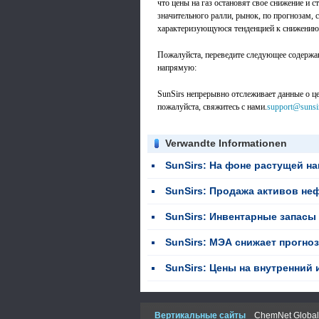
что цены на газ остановят свое снижение и 
значительного ралли, рынок, по прогнозам,
характеризующуюся тенденцией к снижению, 
Пожалуйста, переведите следующее содержан
напрямую:
SunSirs непрерывно отслеживает данные о цен
пожалуйста, свяжитесь с нами.
support@sunsi
Verwandte Informationen
SunSirs: На фоне растущей напряженности между США 
SunSirs: Продажа активов нефтяных гигантов изм
SunSirs: Инвентарные запасы сырой нефти и перер
SunSirs: МЭА снижает прогноз по потреблению природного газа на полный г
SunSirs: Цены на внутренний и импортный СПГ резко упал
Вертикальные сайты
ChemNet Global