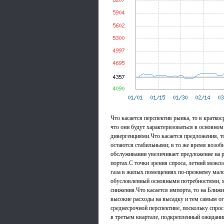
Что касается перспектив рынка, то в краткос
что они будут характеризоваться в основно
дивергенциями.Что касается предложения, 
остаются стабильными; в то же время возоб
обслуживании увеличивает предложение на р
портах.С точки зрения спроса, летний межсе
газа в жилых помещениях по-прежнему мало
обусловленный основными потребностями, 
снижения.Что касается импорта, то на Ближн
высокие расходы на высадку и тем самым ог
среднесрочной перспективе, поскольку спро
в третьем квартале, подкрепленный ожидания