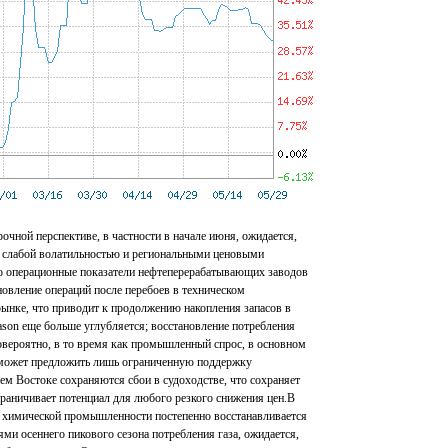
рочной перспективе, в частности в начале июня, ожидается,
м слабой волатильностью и региональными ценовыми
то операционные показатели нефтеперерабатывающих заводов
новление операций после перебоев в техническом
ынке, что приводит к продолжению накопления запасов в
ason еще больше углубляется; восстановление потребления
вероятно, в то время как промышленный спрос, в основном
может предложить лишь ограниченную поддержку
ем Востоке сохраняются сбои в судоходстве, что сохраняет
раничивает потенциал для любого резкого снижения цен.В
с химической промышленности постепенно восстанавливается
ми осеннего пикового сезона потребления газа, ожидается,