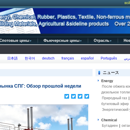
вой
Спотовые цены
Фьючерсные цены
Отрасль
Но
▼
▼
▼
h
日本語
한국어
deutsch
français
español
Português
ربي
ニュース
Energy
 рынка СПГ: Обзор прошлой недели
После обжига ко
дизельное топли
Природный газ
бутиловый эфир
Энергетический 
Chemical
Бутадиен
|
окта