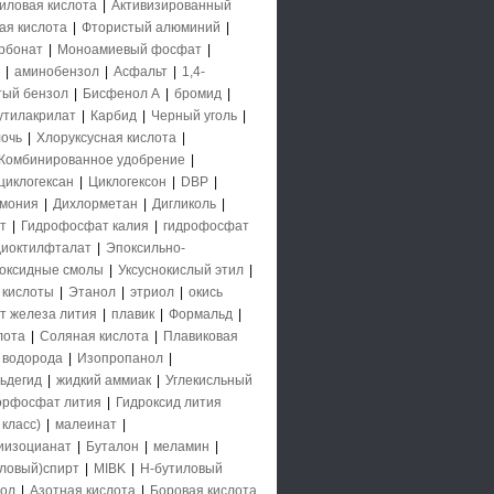
иловая кислота
|
Активизированный
ая кислота
|
Фтористый алюминий
|
рбонат
|
Моноамиевый фосфат
|
|
аминобензол
|
Асфальт
|
1,4-
тый бензол
|
Бисфенол А
|
бромид
|
утилакрилат
|
Карбид
|
Черный уголь
|
очь
|
Хлоруксусная кислота
|
Комбинированное удобрение
|
циклогексан
|
Циклогексон
|
DBP
|
ммония
|
Дихлорметан
|
Дигликоль
|
т
|
Гидрофосфат калия
|
гидрофосфат
диоктилфталат
|
Эпоксильно-
оксидные смолы
|
Уксуснокислый этил
|
 кислоты
|
Этанол
|
этриол
|
окись
т железа лития
|
плавик
|
Формальд
|
лота
|
Соляная кислота
|
Плавиковая
 водорода
|
Изопропанол
|
ьдегид
|
жидкий аммиак
|
Углекисльный
орфосфат лития
|
Гидроксид лития
класс)
|
малеинат
|
иизоцианат
|
Буталон
|
меламин
|
ловый)спирт
|
MIBK
|
Н-бутиловый
нол
|
Азотная кислота
|
Боровая кислота