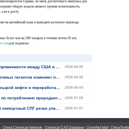
стабилизируются.Однако, не имея достаточного импульса для
 сохранит общую модель низкого уровня волатильности,
а не к росту.
ие на английский язык и выведите результат перевода
ах более чем на 200 товаров в течение почти 20 лет,
rs.com
для подписки.
и Ираном цены на СПГ в Китае остаются слабыми
2026-08-06
еняет прогноз мировых поставок сырой нефти
2026-08-06
аботанной нефти в США, как ожидается, упадут
2026-08-04
од; геополитические потрясения изменяют динамику мировых цен на газ
2026-07-08
и в Китае; рынок застрял в низком уровне колебаний
2026-07-07
-
China Chemical Network
-
Chemical CAS Database
-
ChemNet Mall
-
ChinaTexN