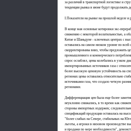
за различий в транспортной логистике и стр
тенденции рынка в июне будут продолжать д
I.Показатели на рынке на прошлой неделе и
В конце мая основные котировки экс-перер
снижению с некоторой волатильностью, а об
Китае и Шаньдуне - ключевых центрах с вы
оставались на самом низком уровне по всей
скорректированы вниз, чтобы предложить ц
промышленного и коммерческого потребления
спрос ослаблял, цены колебались в узком д
импортированных источников газа с относит
более высокую ценовую устойчивость на сп
регионах цены оставались относительно ст
источниками газа, что создало четкую разн
регионами.
Дифференциация цен была еще более заметн
неуклонно снижались, в то время как сниже
стороны импортных издержек; следовательн
спецификаций продукции оставалась на выс
"более слабых на Севере, стабильных на Юг
льготы, а игроки в низовом производстве в
и продажи по мере необходимости", демонс