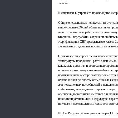
запасов.
II.ландшафт внутреннего производства и спр
Общие операционные показатели на отечест
выше среднего.Общий объем поставки произ
лишь ограниченные работы по техническом
вторичной переработки сохраняли стабильны
этерификации и СНГ гражданского класса был
значительного дефицита поставок на рынке в
С точки зрения спроса рынок продемонстри
температуры продолжали расти в конце мая; 
как жилые дома, так и ресторанную промышл
привело к заметному снижению объемов тер
промышленном секторе закупки элементов а
однако низкая рентабельность снижала желан
для немедленных потребностей в пополнении
стабильным, не продемонстрировав концентр
обеспечив достаточного импульса для повы
показатели установились в структуре, хара
на жилье и промышленным сектором, высту
III. См.Результаты импорта и экспорта СПГ 