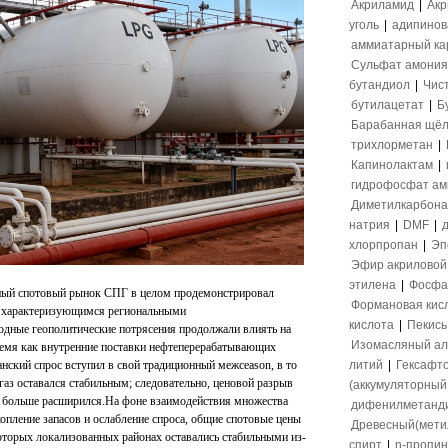
Акриламид
|
Акр
уголь
|
адипинов
аммиатарный ка
Сульфат амония
бутандиол
|
Чис
бутилацетат
|
Б
Барабанная щёл
трихлорметан
|
Капинолактам
|
гидрофосфат а
Диметилкарбона
натрия
|
DMF
|
хлорпропан
|
Эп
Эфир акриловой
этилена
|
Фосфа
енный спотовый рынок СПГ в целом продемонстрировал
Формановая кис
, характеризующимся региональными
кислота
|
Пекись
ные геополитические потрясения продолжали влиять на
Изомасляный ал
ремя как внутренние поставки нефтеперерабатывающих
нский спрос вступил в свой традиционный межсеason, в то
литий
|
Гексафт
аз оставался стабильным; следовательно, ценовой разрыв
(аккумуляторный 
больше расширился.На фоне взаимодействия множества
дифенилметанд
опление запасов и ослабление спроса, общие спотовые цены
Древесный(мети
которых локализованных районах оставались стабильными из-
спирт
|
n-пропи