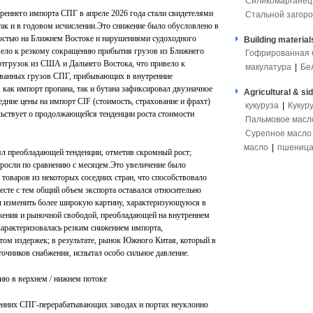
Силикомарганец
еннего импорта СПГ в апреле 2026 года стали свидетелями
Стальной загоро
так и в годовом исчислении.Это снижение было обусловлено в
остью на Ближнем Востоке и нарушениями судоходного
Building material
вело к резкому сокращению прибытия грузов из Ближнего
Гофрированная 
тгрузок из США и Дальнего Востока, что привело к
макулатура
|
Бе
ванных грузов СПГ, прибывающих в внутренние
 как импорт пропана, так и бутана зафиксировал двузначное
Agricultural & si
редние цены на импорт CIF (стоимость, страхование и фрахт)
кукуруза
|
Кукур
льствует о продолжающейся тенденции роста стоимости
Пальмовое масл
Сурепное масло
масло
|
пшениц
оял преобладающей тенденции, отметив скромный рост;
ыросли по сравнению с месяцем.Это увеличение было
товаров из некоторых соседних стран, что способствовало
сте с тем общий объем экспорта оставался относительно
ы изменить более широкую картину, характеризующуюся в
ения и рыночной свободой, преобладающей на внутреннем
характеризовалась резким снижением импорта,
том издержек; в результате, рынок Южного Китая, который в
точников снабжения, испытал особо сильное давление.
цию в верхнем / нижнем потоке
ренних СПГ-перерабатывающих заводах и портах неуклонно