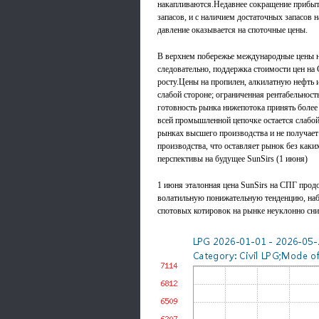
накапливаются.Недавнее сокращение прибы
запасов, и с наличием достаточных запасов
давление оказывается на споточные цены.
В верхнем побережье международные цены на
следовательно, поддержка стоимости цен на
росту.Цены на пропилен, алкилатную нефть
слабой стороне; ограниченная рентабельность
готовность рынка нижепотока принять более
всей промышленной цепочке остается слабой:
рынках высшего производства и не получает
производства, что оставляет рынок без каки
перспективы на будущее SunSirs (1 июня)
1 июня эталонная цена SunSirs на СПГ прод
волатильную понижательную тенденцию, наб
спотовых котировок на рынке неуклонно сни