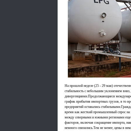
На прошлой неделе (25 - 29 мая) отечеств
стабильность с небольшим уклонением вниз
дивергенциями.Продолжающиеся международ
график прибытия импортных грузов, в то в
предприятий оставались стабильными.Гражда
время как жесткий промышленный спрос на г
между северными и южными регионами еще 
факторов, включая сокращение импорта, нак
немного снизились.Тем не менее, цены в не