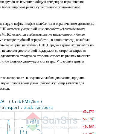
тия грузов не изменило общую тенденцию наращивания
 на более широком рынке существенное понижательное
 сырую нефть и нафта колебались в ограниченном диапазоне;
 СНГ остается умеренной и не способствует устойчивому
 и МТБЭ остаются стабильными, но наклоняются к более
 в секторе глубокой переработки, в свою очередь, ослабила
 высокие цены на закупку СПГ.Передача ценовых сигналов по
 не хватает достаточной поддержки со стороны затрат на
 адекватного стимула со стороны спроса на рынках высшего
х-либо сильных движущих сил вверх. V. Базовые цены и
олжала торговать в недавнем слабом диапазоне, продлив
людавшуюся в конце мая, поскольку центр тяжести для
жался.