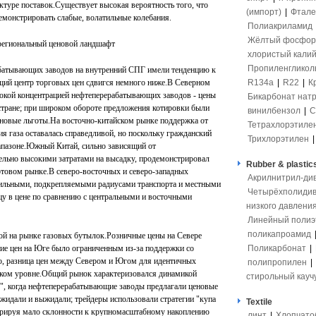
уктуре поставок.Существует высокая вероятность того, что
(импорт)
|
Фтале
емонстрировать слабые, волатильные колебания.
Полиакриламид
Жёлтый фосфор
 региональный ценовой ландшафт
хлористый кали
Пропиленгликол
абатывающих заводов на внутренний СПГ имели тенденцию к
щий центр торговых цен сдвигся немного ниже.В Северном
R134a
|
R22
|
К
сокой концентрацией нефтеперерабатывающих заводов - цены
Бикарбонат нат
 стране; при широком обороте предложения котировки были
винилбензол
|
С
еновые льготы.На восточно-китайском рынке поддержка от
Тетрахлорэтиле
 газа оставалась справедливой, но поскольку гражданский
Трихлорэтилен
иапазоне.Южный Китай, сильно зависящий от
ельно высокими затратами на высадку, продемонстрировал
Rubber & plastic
отовом рынке.В северо-восточных и северо-западных
Акрилнитрил-ди
абильными, подкрепляемыми радиусами транспорта и местными
Четырёхполидив
ицу в цене по сравнению с центральными и восточными
низкого давлени
Линейный полиэ
поликапроамид
ой на рынке газовых бутылок.Розничные цены на Севере
ние цен на Юге было ограниченным из-за поддержки со
Поликарбонат
|
о, разница цен между Севером и Югом для идентичных
полипропилен
|
оком уровне.Общий рынок характеризовался динамикой
стирольный кауч
е", когда нефтеперерабатывающие заводы предлагали ценовые
ыжидали и выжидали; трейдеры использовали стратегии "купа
Textile
трируя мало склонности к крупномасштабному накоплению
линт
|
Хлопчато