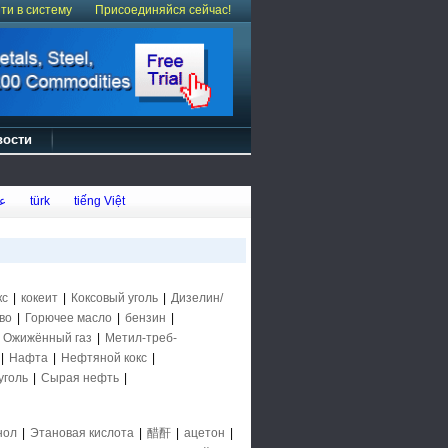
ти в систему
Присоединяйся сейчас!
вости
ع
türk
tiếng Việt
кс
|
кокеит
|
Коксовый уголь
|
Дизелин/
во
|
Горючее масло
|
бензин
|
|
Ожижённый газ
|
Метил-треб-
|
Нафта
|
Нефтяной кокс
|
уголь
|
Сырая нефть
|
нол
|
Этановая кислота
|
醋酐
|
ацетон
|