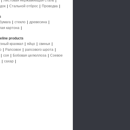
|
Листовая нержавеющая сталь
|
док
|
Стальной отброс
|
Проводка
|
s
бумага
|
стекло
|
древесина
|
лая картона
|
deline products
узный крахмал
|
яйцо
|
свинья
|
о
|
Рапсовое
|
рапсового шрота
|
|
соя
|
Бобовая целюллоза
|
Соевое
а
|
сахар
|