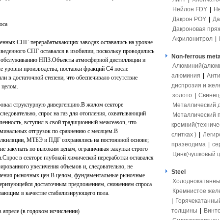
Нейлон FDY
|
Н
Дакрон POY
|
Да
оса
Дакроновая пря
Акрилонитрол
|
венных СПГ-перерабатывающих заводах оставались на уровне
веденного СПГ оставался в изобилии, поскольку проводились
Non-ferrous meta
у обслуживанию НПЗ.Объекты атмосферной дистилляции и
Алюминий(алюмит
е уровни производства; поставки фракций C4 после
алюминия
|
Ант
и в достаточной степени, что обеспечивало отсутствие
диспрозия и жел
 целом.
золото
|
Свинец(
ровал структурную дивергенцию.В жилом секторе
Металлический 
следовательно, спрос на газ для отопления, охватывающий
Металлический 
енность, вступил в свой традиционный межсеason, что
кремний(техниче
минальных отгрузок по сравнению с месяцем.В
слитках )
|
Легир
лкиляции, МТБЭ и ПДГ сохранялись на постоянной основе;
празеодима
|
се
ие закупать по высоким ценам, ограничивая закупки строго
Цинк(чушковый ц
.Спрос в секторе глубокой химической переработки оставался
ированного увеличения объемов и, следовательно, не
Steel
шения рыночных цен.В целом, фундаментальные рыночные
Холоднокатанны
ктеризующейся достаточным предложением, снижением спроса
Кремнистое жел
пающим в качестве стабилизирующего пола.
|
Горячекатанны
толщины
|
Винто
в апреле (в годовом исчислении)