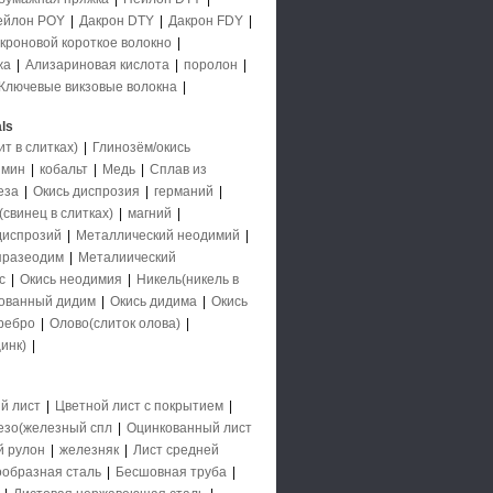
ейлон POY
|
Дакрон DTY
|
Дакрон FDY
|
кроновой короткое волокно
|
жа
|
Ализариновая кислота
|
поролон
|
Ключевые викзовые волокна
|
ls
 в слитках)
|
Глинозём/окись
имин
|
кобальт
|
Медь
|
Сплав из
еза
|
Окись диспрозия
|
германий
|
свинец в слитках)
|
магний
|
диспрозий
|
Металлический неодимий
|
празеодим
|
Металиический
с
|
Окись неодимия
|
Никель(никель в
ованный дидим
|
Окись дидима
|
Окись
ребро
|
Олово(слиток олова)
|
инк)
|
й лист
|
Цветной лист с покрытием
|
езо(железный спл
|
Оцинкованный лист
й рулон
|
железняк
|
Лист средней
образная сталь
|
Бесшовная труба
|