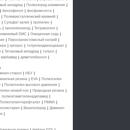
вый ангидрид
|
Полихлорид алюминия
|
|
бензофенол
|
фосфокислота
|
|
Поликристаллический кремний
|
й
|
Сульфат калия
|
пропилен
|
ь
|
пропиленоксид
|
Тетраксилол
|
ремниевый DMC
|
Очищенная сода
|
рия
|
Пиросернистокислый натрий
|
ера
|
купорос
|
толуилендиизоцианат
|
н
|
Титановый ангидрид
|
толуол
|
|
карбамид
|
диметилбензол
|
s
винил-стирол
|
НБУ
|
инилная резина
|
EVA
|
Полиэтилен
я
|
Полиэтилен высокого давления
|
тилен низкой пло
|
Природная резина
|
|
полиоктаметиленадипамид
|
Полиэтилентерефталат
|
ПММА
|
полистирен
|
Винилхлорид
|
Дивинил-
ук
|
бумажная пряжка
|
Нейлон DTY
|