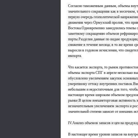
Согласно таможенным данным, объемы внутр
значительного сокращения как в месячном, 
первую очередь геополитической напряженн
движения через Ормузский пролив, что при
Востока.Одновременно замедлились темпы о
заметному сокращению объемов рефрижиро
порты.Разделяя данные по видам продукции,
снижение в течение месяца; в то же время с
выросли в годовом исчислении, что свидете
импорта.
Что касается экспорта, то рынок противост
объемы экспорта СПГ в апреле несколько в
обусловлено увеличением закупок основных 
умеренному оттоку внутренних поставок.Вме
небольшим и недостаточным для того, чтоб
настоящее время широким объемом предлож
рынке.В целом внешнеторговая активность 
незначительным увеличением экспорта и рос
значительной степени зависит от внешних ис
IV.Анализ объемов запасов и цен на продук
В настоящее время уровни запасов на внут