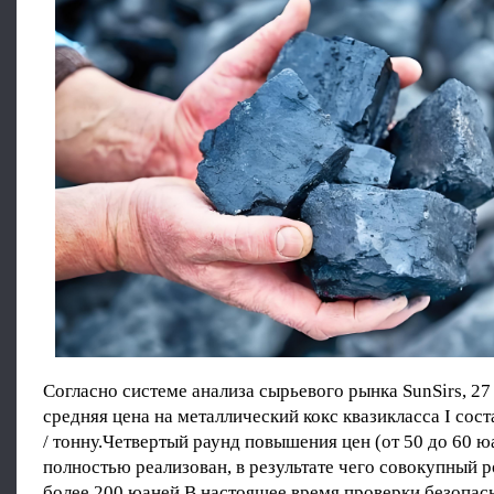
Согласно системе анализа сырьевого рынка SunSirs, 27
средняя цена на металлический кокс квазикласса I сос
/ тонну.Четвертый раунд повышения цен (от 50 до 60 ю
полностью реализован, в результате чего совокупный р
более 200 юаней.В настоящее время проверки безопас