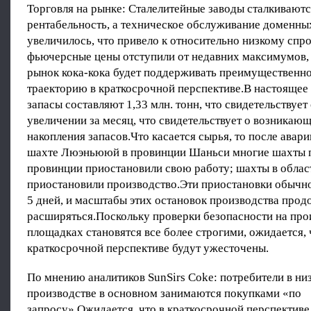
Торговля на рынке: Сталелитейные заводы сталкиваютс
рентабельность, а техническое обслуживание доменны
увеличилось, что привело к относительно низкому спро
фьючерсные цены отступили от недавних максимумов, 
рынок кока-кока будет поддерживать преимущественн
траекторию в краткосрочной перспективе.В настоящее
запасы составляют 1,33 млн. тонн, что свидетельствуе
увеличении за месяц, что свидетельствует о возникаю
накопления запасов.Что касается сырья, то после авари
шахте Люэньююй в провинции Шаньси многие шахты п
провинции приостановили свою работу; шахты в обла
приостановили производство.Эти приостановки обычно 
5 дней, и масштабы этих остановок производства про
расширяться.Поскольку проверки безопасности на пр
площадках становятся все более строгими, ожидается, 
краткосрочной перспективе будут ужесточены.
По мнению аналитиков SunSirs Coke: потребители в ни
производстве в основном занимаются покупками «по
запросу».Ожидается, что в краткосрочной перспективе