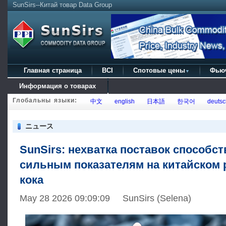
SunSirs--Китай товар Data Group
Главная страница
BCI
Спотовые цены
Фью
▼
Информация о товарах
Глобальны языки:
中文
english
日本語
한국어
deutsc
ニュース
SunSirs: нехватка поставок способст
сильным показателям на китайском 
кока
May 28 2026 09:09:09 SunSirs (Selena)