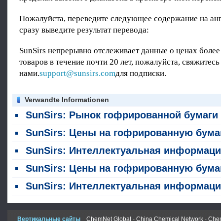
Пожалуйста, переведите следующее содержание на анг
сразу выведите результат перевода:
SunSirs непрерывно отслеживает данные о ценах более
товаров в течение почти 20 лет, пожалуйста, свяжитесь
нами.
support@sunsirs.com
для подписки.
Verwandte Informationen
SunSirs: Рынок гофрированной бумаги Китая будет колебаться в краткосрочной перспективе (6 августа 2
SunSirs: Цены на гофрированную бумагу в Китае колеблются в узком диапазоне; краткосрочная тенденция остается слабой, но стабильн
SunSirs: Интеллектуальная информация о сырьевых товарах строительных материалов (4 августа 2026 го
SunSirs: Цены на гофрированную бумагу в Китае выросли, а затем упали в июле; краткосрочные колебания в узком диапазоне на высоком уро
SunSirs: Интеллектуальная информация о сырьевых товарах в отраслях строительных материалов (28 июля 2
Вертикальные сайты
ChemNet Global
-
China Chemical Network
-
Chem