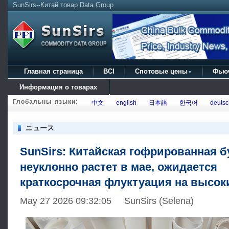
SunSirs--Китай товар Data Group
Главная страница
BCI
Спотовые цены
Фью
▼
Информация о товарах
Глобальны языки:
中文
english
日本語
한국어
deutsc
ニュース
SunSirs: Китайская гофрированная б
неуклонно растет в мае, ожидается
краткосрочная флуктуация на высок
May 27 2026 09:32:05 SunSirs (Selena)