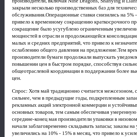
производители, включая Nine Dragons, Shanying и Lian
закрыли несколько производственных баз для техничес
обслуживания.Операционные ставки снизились на 5% -
привело к временному сокращению краткосрочного п
сокращение было усугублено ограниченным увеличен
мощностей в отрасли и продолжающейся консолидацией
малых и средних предприятий, что привело к незначит
ослаблению общего давления на предложение.Тем вр
производители бумаги продолжали выпускать уведомл
повышении цен в быстром порядке, способствуя сил
общеотраслевой координации в поддержании более вы
цен.
Спрос: Хотя май традиционно считается межсезоном, с
сильнее, чем в предыдущие годы, подкрепленным запа
рекламных акций электронной коммерции и устойчивы
основных товаров, тем самым обеспечивая умеренную
середине-конец мая производители упаковки в низово
начали заблаговременно складывать запасы; заказы на
увеличились на 10% - 15% в месяц, что привело к уси