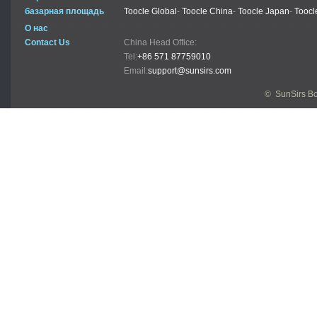
базарная площадь
Toocle Global
-
Toocle China
-
Toocle Japan
-
Toocl
О нас
Contact Us
China Head Office:
Tel:
+86 571 87759010
Email:
support@sunsirs.com
© SunSirs В