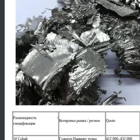
Разновидность /
Котировка рынка / регион
Quote:
спецификация
1# Cobalt
Гуандун Наньчжу точка
412 000–432 000