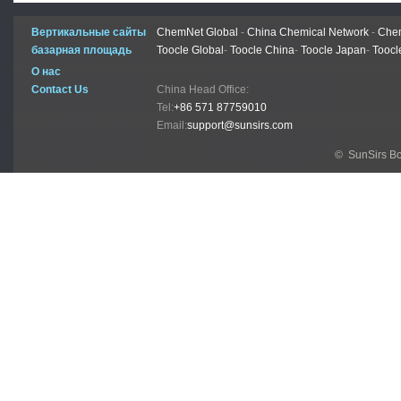
Вертикальные сайты
ChemNet Global
-
China Chemical Network
-
Chem
базарная площадь
Toocle Global
-
Toocle China
-
Toocle Japan
-
Toocl
О нас
Contact Us
China Head Office:
Tel:
+86 571 87759010
Email:
support@sunsirs.com
© SunSirs В