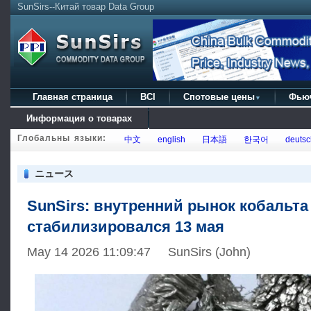
SunSirs--Китай товар Data Group
Главная страница
BCI
Спотовые цены
Фью
▼
Информация о товарах
Глобальны языки:
中文
english
日本語
한국어
deutsc
ニュース
SunSirs: внутренний рынок кобальта
стабилизировался 13 мая
May 14 2026 11:09:47 SunSirs (John)