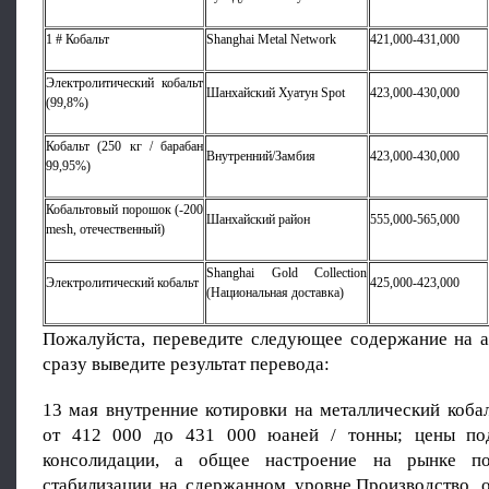
1 # Кобальт
Shanghai Metal Network
421,000-431,000
Электролитический кобальт
Шанхайский Хуатун Spot
423,000-430,000
(99,8%)
Кобальт (250 кг / барабан
Внутренний/Замбия
423,000-430,000
99,95%)
Кобальтовый порошок (-200
Шанхайский район
555,000-565,000
mesh, отечественный)
Shanghai Gold Collection
Электролитический кобальт
425,000-423,000
(Национальная доставка)
Пожалуйста, переведите следующее содержание на а
сразу выведите результат перевода:
13 мая внутренние котировки на металлический коба
от 412 000 до 431 000 юаней / тонны; цены под
консолидации, а общее настроение на рынке по
стабилизации на сдержанном уровне.Производство, 