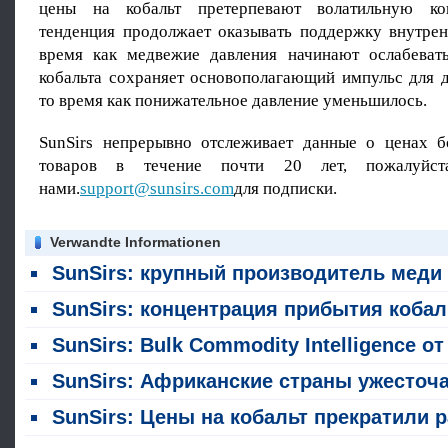
цены на кобальт претерпевают волатильную ко
тенденция продолжает оказывать поддержку внутрен
время как медвежие давления начинают ослабеват
кобальта сохраняет основополагающий импульс для д
то время как понижательное давление уменьшилось.
SunSirs непрерывно отслеживает данные о ценах 
товаров в течение почти 20 лет, пожалуйст
нами.
support@sunsirs.com
для подписки.
Verwandte Informationen
SunSirs: крупный производитель меди и кобальта меняет экспортную политику; китайские горнодобывающие компании упреждают создание линий по перера
SunSirs: концентрация прибытия кобальтового сырья в порты привела к резкому падению цен на коба
SunSirs: Bulk Commodity Intelligence от отраслей промышленности цветных металлов (22 июля 2026
SunSirs: Африканские страны ужесточают ограничения на экспорт сырьевых минерало
SunSirs: Цены на кобальт прекратили расти и упали в ию