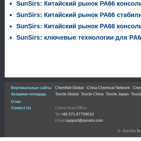
SunSirs: Китайский рынок PA66 консолидируется в последнее врем
SunSirs: Китайский рынок PA66 стабилизируется и немного восстанавливается в последнее врем
SunSirs: Китайский рынок PA66 консолидировался в последние год
SunSirs: ключевые технологии для PA66 завоевали вторую премию в Национальной премии Китая за прогресс в области науки и тех
Вертикальные сайты
ChemNet Global
-
China Chemical Network
-
Chem
базарная площадь
Toocle Global
-
Toocle China
-
Toocle Japan
-
Toocl
О нас
Contact Us
China Head Office:
Tel:
+86 571 87759010
Email:
support@sunsirs.com
© SunSirs В