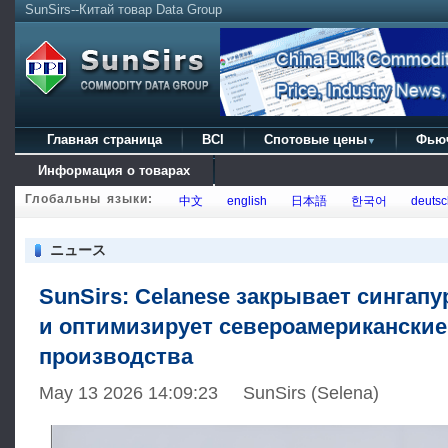
SunSirs--Китай товар Data Group
Главная страница
BCI
Спотовые цены
Фью
▼
Информация о товарах
Глобальны языки:
中文
english
日本語
한국어
deutsc
ニュース
SunSirs: Celanese закрывает сингапу
и оптимизирует североамериканские
производства
May 13 2026 14:09:23 SunSirs (Selena)