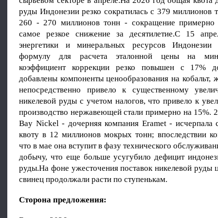
сырьевом секторе в апреле.На 2026 год общая квота
руды Индонезии резко сократилась с 379 миллионов 
260 - 270 миллионов тонн - сокращение примерно
самое резкое снижение за десятилетие.С 15 апре
энергетики и минеральных ресурсов Индонезии
формулу для расчета эталонной цены на ми
коэффициент коррекции резко повышен с 17% д
добавлены компоненты ценообразования на кобальт, 
непосредственно привело к существенному увели
никелевой руды с учетом налогов, что привело к уве
производство нержавеющей стали примерно на 15%. 2
Bay Nickel - дочерняя компания Eramet - исчерпала
квоту в 12 миллионов мокрых тонн; впоследствии ко
что в мае она вступит в фазу технического обслуживан
добычу, что еще больше усугубило дефицит индонез
руды.На фоне ужесточения поставок никелевой руды 
свинец продолжали расти по ступенькам.
Сторона предложения: