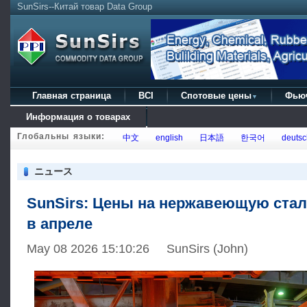
SunSirs--Китай товар Data Group
Главная страница
BCI
Спотовые цены
Фью
▼
Информация о товарах
Глобальны языки:
中文
english
日本語
한국어
deutsc
ニュース
SunSirs: Цены на нержавеющую ста
в апреле
May 08 2026 15:10:26 SunSirs (John)