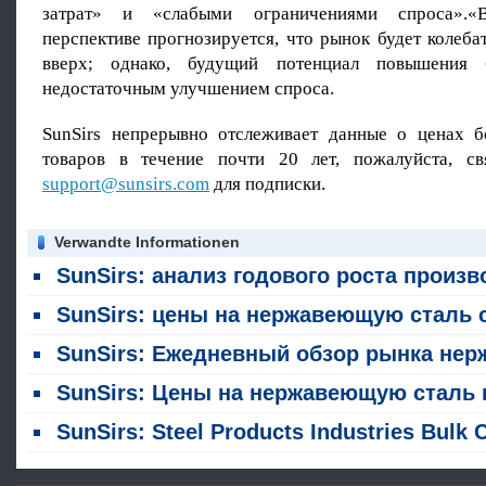
затрат» и «слабыми ограничениями спроса».«В
перспективе прогнозируется, что рынок будет колеба
вверх; однако, будущий потенциал повышения 
недостаточным улучшением спроса.
SunSirs непрерывно отслеживает данные о ценах 
товаров в течение почти 20 лет, пожалуйста, св
support@sunsirs.com
для подписки.
Verwandte Informationen
SunSirs: анализ годового роста производства нержавеющей стали в первой половине 2026 го
SunSirs: цены на нержавеющую сталь сильно колебались в июл
SunSirs: Ежедневный обзор рынка нержавеющей стали (4 августа 2026 год
SunSirs: Цены на нержавеющую сталь колебались главным образом с уклонением вверх на прошлой неделе (20 - 24 июл
SunSirs: Steel Products Industries Bulk Commodity Intelligence (24 июля 2026 года