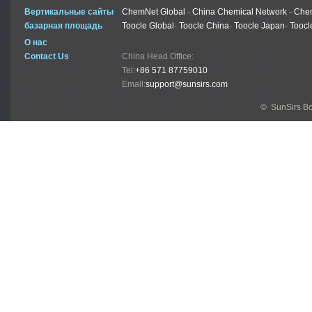
Вертикальные сайты
ChemNet Global
-
China Chemical Network
-
Chem
базарная площадь
Toocle Global
-
Toocle China
-
Toocle Japan
-
Toocl
О нас
Contact Us
China Head Office:
Tel:
+86 571 87759010
Email:
support@sunsirs.com
© SunSirs В