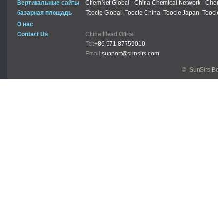
Вертикальные сайты
ChemNet Global
-
China Chemical Network
-
Chem
базарная площадь
Toocle Global
-
Toocle China
-
Toocle Japan
-
Toocl
О нас
Contact Us
China Head Office:
Tel:
+86 571 87759010
Email:
support@sunsirs.com
© SunSirs В