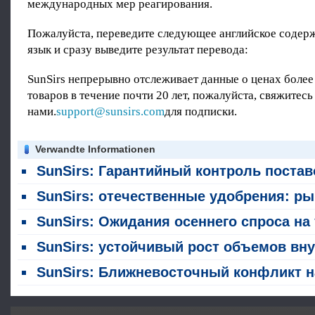
международных мер реагирования.
Пожалуйста, переведите следующее английское содер
язык и сразу выведите результат перевода:
SunSirs непрерывно отслеживает данные о ценах более
товаров в течение почти 20 лет, пожалуйста, свяжитесь
нами.
support@sunsirs.com
для подписки.
Verwandte Informationen
SunSirs: Гарантийный контроль поставок фосфатных удобрений приближается к истечению срока дейст
SunSirs: отечественные удобрения: рыночные цены стабильны на фоне ожидания и наблюдения; осеннее хранение запасов медл
SunSirs: Ожидания осеннего спроса на удобрения поддерживают спотовые цены на удобрения на высоком уро
SunSirs: устойчивый рост объемов внутреннего экспорта удобрений (январь-ма
SunSirs: Ближневосточный конфликт наносит серьезный удар по удобрениям; глобальный риск нехватки продовольствия рас