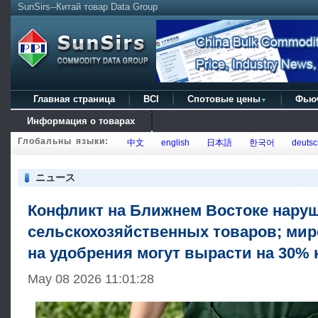
SunSirs--Китай товар Data Group
Главная страница
BCI
Спотовые цены
Фью
▼
Информация о товарах
Глобальны языки:
中文
english
日本語
한국어
deutsc
ニュース
Конфликт на Ближнем Востоке нару
сельскохозяйственных товаров; ми
на удобрения могут вырасти на 30% к
May 08 2026 11:01:28