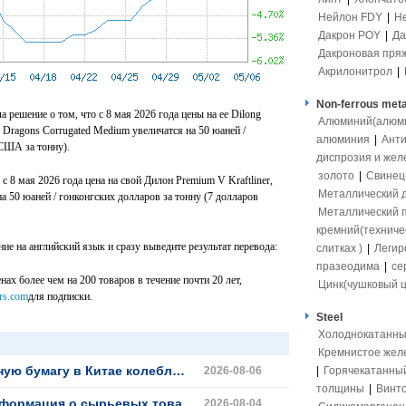
Нейлон FDY
|
Н
Дакрон POY
|
Да
Дакроновая пря
Акрилонитрол
|
Non-ferrous meta
а решение о том, что с 8 мая 2026 года цены на ее Dilong
Алюминий(алюмит
ne Dragons Corrugated Medium увеличатся на 50 юаней /
алюминия
|
Ант
 США за тонну).
диспрозия и жел
золото
|
Свинец(
 с 8 мая 2026 года цена на свой Дилон Premium V Kraftliner,
Металлический 
на 50 юаней / гонконгских долларов за тонну (7 долларов
Металлический 
кремний(техниче
е на английский язык и сразу выведите результат перевода:
слитках )
|
Легир
празеодима
|
се
ах более чем на 200 товаров в течение почти 20 лет,
Цинк(чушковый ц
rs.com
для подписки.
Steel
Холоднокатанны
Кремнистое жел
азоне; краткосрочная тенденция остается слабой, но стабильной
2026-08-06
|
Горячекатанны
толщины
|
Винто
рах строительных материалов (4 августа 2026 года)
2026-08-04