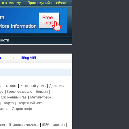
ти в систему
Присоединяйся сейчас!
вости
ع
türk
tiếng Việt
кс
|
кокеит
|
Коксовый уголь
|
Дизелин/
во
|
Горючее масло
|
бензин
|
|
Ожижённый газ
|
Метил-треб-
|
Нафта
|
Нефтяной кокс
|
уголь
|
Сырая нефть
|
нол
|
Этановая кислота
|
醋酐
|
ацетон
|