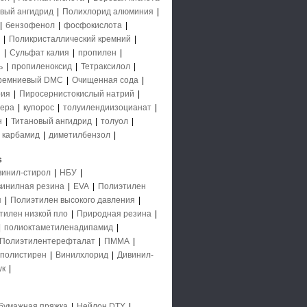
вый ангидрид
|
Полихлорид алюминия
|
|
бензофенол
|
фосфокислота
|
|
Поликристаллический кремний
|
й
|
Сульфат калия
|
пропилен
|
ь
|
пропиленоксид
|
Тетраксилол
|
ремниевый DMC
|
Очищенная сода
|
рия
|
Пиросернистокислый натрий
|
ера
|
купорос
|
толуилендиизоцианат
|
н
|
Титановый ангидрид
|
толуол
|
|
карбамид
|
диметилбензол
|
s
винил-стирол
|
НБУ
|
инилная резина
|
EVA
|
Полиэтилен
я
|
Полиэтилен высокого давления
|
тилен низкой пло
|
Природная резина
|
|
полиоктаметиленадипамид
|
Полиэтилентерефталат
|
ПММА
|
полистирен
|
Винилхлорид
|
Дивинил-
ук
|
бумажная пряжка
|
Нейлон DTY
|