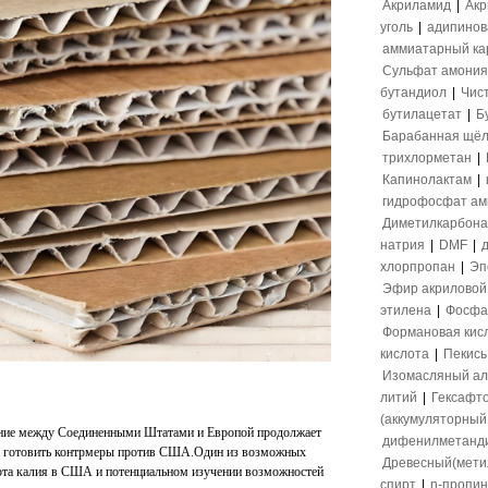
Акриламид
|
Акр
уголь
|
адипинов
аммиатарный ка
Сульфат амония
бутандиол
|
Чис
бутилацетат
|
Б
Барабанная щёл
трихлорметан
|
Капинолактам
|
гидрофосфат а
Диметилкарбона
натрия
|
DMF
|
хлорпропан
|
Эп
Эфир акриловой
этилена
|
Фосфа
Формановая кис
кислота
|
Пекись
Изомасляный ал
литий
|
Гексафт
(аккумуляторный 
ение между Соединенными Штатами и Европой продолжает
дифенилметанд
а готовить контрмеры против США.Один из возможных
Древесный(мети
орта калия в США и потенциальном изучении возможностей
спирт
|
n-пропи