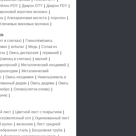
ейлон POY
|
Дакрон DTY
|
Дакрон FDY
|
кроновой короткое волокно
|
жа
|
Ализариновая кислота
|
поролон
|
Ключевые викзовые волокна
|
ls
 в слитках)
|
Глинозём/окись
имин
|
кобальт
|
Медь
|
Сплав из
еза
|
Окись диспрозия
|
германий
|
свинец в слитках)
|
магний
|
диспрозий
|
Металлический неодимий
|
празеодим
|
Металиический
с
|
Окись неодимия
|
Никель(никель в
ованный дидим
|
Окись дидима
|
Окись
ребро
|
Олово(слиток олова)
|
инк)
|
й лист
|
Цветной лист с покрытием
|
езо(железный спл
|
Оцинкованный лист
й рулон
|
железняк
|
Лист средней
образная сталь
|
Бесшовная труба
|