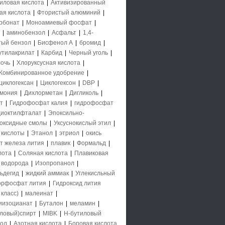
иловая кислота
|
Активизированный
ая кислота
|
Фтористый алюминий
|
рбонат
|
Моноамиевый фосфат
|
|
аминобензол
|
Асфальт
|
1,4-
тый бензол
|
Бисфенол А
|
бромид
|
утилакрилат
|
Карбид
|
Черный уголь
|
очь
|
Хлоруксусная кислота
|
Комбинированное удобрение
|
циклогексан
|
Циклогексон
|
DBP
|
ммония
|
Дихлорметан
|
Дигликоль
|
т
|
Гидрофосфат калия
|
гидрофосфат
диоктилфталат
|
Эпоксильно-
оксидные смолы
|
Уксуснокислый этил
|
 кислоты
|
Этанол
|
этриол
|
окись
т железа лития
|
плавик
|
Формальд
|
лота
|
Соляная кислота
|
Плавиковая
 водорода
|
Изопропанол
|
ьдегид
|
жидкий аммиак
|
Углекисльный
орфосфат лития
|
Гидроксид лития
класс)
|
малеинат
|
иизоцианат
|
Буталон
|
меламин
|
ловый)спирт
|
MIBK
|
Н-бутиловый
нол
|
Азотная кислота
|
Боровая кислота