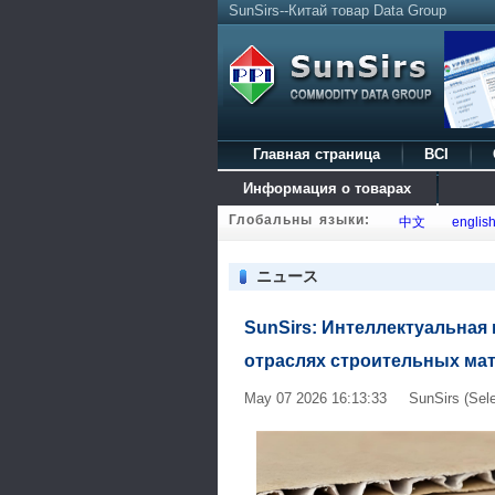
SunSirs--Китай товар Data Group
Главная страница
BCI
Информация о товарах
Глобальны языки:
中文
englis
ニュース
SunSirs: Интеллектуальная
отраслях строительных мат
May 07 2026 16:13:33 SunSirs (Sele