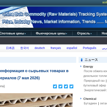
вой
Спотовые цены
Фьючерсные цены
Отрасль
Но
▼
▼
▼
h
日本語
한국어
deutsch
français
español
Português
ربي
ニュース
Energy
 информация о сырьевых товарах в
После обжига ко
дизельное топли
ериалов (7 мая 2026)
Природный газ
бутиловый эфир
na)
Энергетический 
Chemical
Бутадиен
|
окта