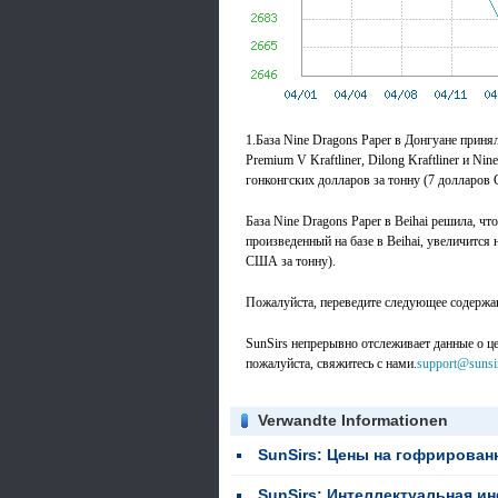
1.База Nine Dragons Paper в Донгуане принял
Premium V Kraftliner, Dilong Kraftliner и Ni
гонконгских долларов за тонну (7 долларов
База Nine Dragons Paper в Beihai решила, что
произведенный на базе в Beihai, увеличится 
США за тонну).
Пожалуйста, переведите следующее содержани
SunSirs непрерывно отслеживает данные о цен
пожалуйста, свяжитесь с нами.
support@sunsi
Verwandte Informationen
SunSirs: Цены на гофрированную бумагу в Китае колеблются в узком диап
SunSirs: Интеллектуальная информация о сырьевых това