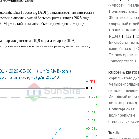
м поставщиком калия.
(импорт)
|
Фтале
Полиакриламид
omatic Data Processing (ADP), показывают, что занятость в
Жёлтый фосфор
овек в апреле - самый большой рост с января 2025 года,
00.Мартовский показатель был пересмотрен в сторону
хлористый кали
Пропиленгликол
R134a
|
R22
|
К
м квартале достигла 219,9 млрд долларов США,
Бикарбонат нат
, установив новый исторический рекорд за тот же период.
винилбензол
|
С
Тетрахлорэтиле
Трихлорэтилен
Rubber & plastic
Акрилнитрил-ди
Четырёхполидив
низкого давлени
Линейный полиэ
поликапроамид
Поликарбонат
|
полипропилен
|
стирольный кауч
Textile
линт
|
Хлопчато