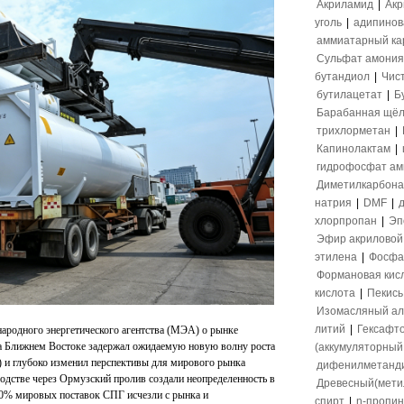
Акриламид
|
Акр
уголь
|
адипинов
аммиатарный ка
Сульфат амония
бутандиол
|
Чис
бутилацетат
|
Б
Барабанная щёл
трихлорметан
|
Капинолактам
|
гидрофосфат а
Диметилкарбона
натрия
|
DMF
|
хлорпропан
|
Эп
Эфир акриловой
этилена
|
Фосфа
Формановая кис
кислота
|
Пекись
Изомасляный ал
литий
|
Гексафт
ародного энергетического агентства (МЭА) о рынке
 на Ближнем Востоке задержал ожидаемую новую волну роста
(аккумуляторный 
) и глубоко изменил перспективы для мирового рынка
дифенилметанд
ходстве через Ормузский пролив создали неопределенность в
Древесный(мети
 20% мировых поставок СПГ исчезли с рынка и
спирт
|
n-пропи