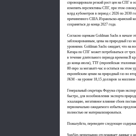
спровоцировали резкий рост цен на СПГ в о
изменить перспективы СПГ, при этом совоку
млрд кубометров в период с 2026 по 2030 го
причиненного США.Израильско-иранский ко
сохраняться до конца 2027 года.
Согласно оценкам Goldman Sachs в начале э
заблокированным, цены на природный газ мо
уровнями. Goldman Sachs ожидает, что на 
Катара по СПГ может потребоваться от трех
в течение длительного периода времени.В кр
до конца июля), TTF (европейская эталонная
80 евро за мегаватт-час и остаться на этом 
европейским ценам на природный газ во второ
JKM - на уровне 18,15 долларов за миллион
Генеральный секретарь Форума стран-экспорт
быстро, для возобновления экспорта природ
эскалацию, негативное влияние сбоев постав
первоначально ожидаемого избытка предложен
полностью не материализироваться.
Пожалуйста, переведите следующее содержани
SunSirs непрерывно отслеживает данные о цен