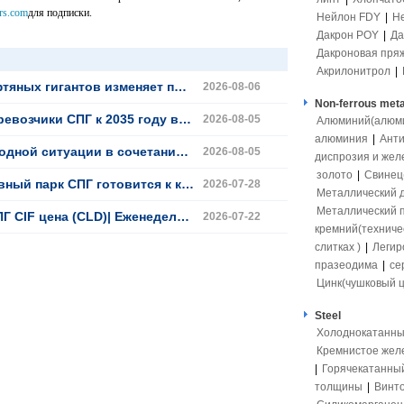
rs.com
для подписки.
Нейлон FDY
|
Н
Дакрон POY
|
Да
Дакроновая пря
Акрилонитрол
|
еняет прогноз мировых поставок сырой нефти
2026-08-06
Non-ferrous meta
ПГ к 2035 году вырастет до 550 судов
2026-08-05
Алюминий(алюмит
алюминия
|
Ант
ого рынка СПГ Китая вступает в период волатильного восстановления
2026-08-05
диспрозия и жел
золото
|
Свинец(
СПГ готовится к крупному расширению
2026-07-28
Металлический 
Металлический 
)| Еженедельный анализ (с 13 до 17 июля)
2026-07-22
кремний(техниче
слитках )
|
Легир
празеодима
|
се
Цинк(чушковый ц
Steel
Холоднокатанны
Кремнистое жел
|
Горячекатанны
толщины
|
Винто