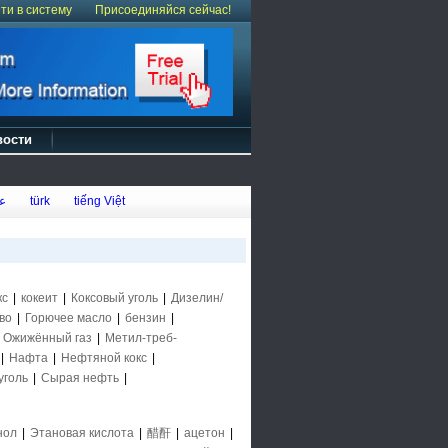
ти в систему
Присоединяйся сейчас!
вости
ع
türk
tiếng Việt
кс
|
кокеит
|
Коксовый уголь
|
Дизелин/
во
|
Горючее масло
|
бензин
|
|
Ожижённый газ
|
Метил-треб-
|
Нафта
|
Нефтяной кокс
|
уголь
|
Сырая нефть
|
нол
|
Этановая кислота
|
醋酐
|
ацетон
|