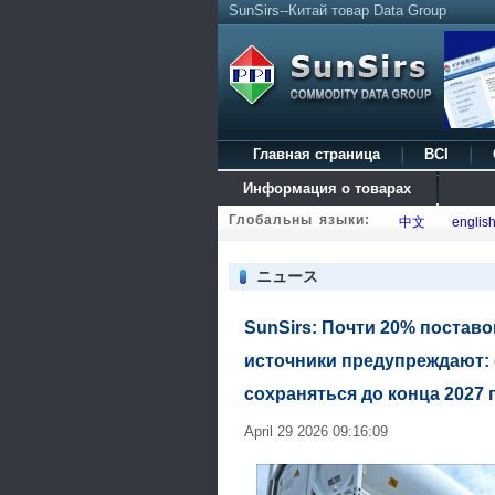
SunSirs--Китай товар Data Group
Главная страница
BCI
Информация о товарах
Глобальны языки:
中文
englis
ニュース
SunSirs: Почти 20% постав
источники предупреждают: 
сохраняться до конца 2027 
April 29 2026 09:16:09