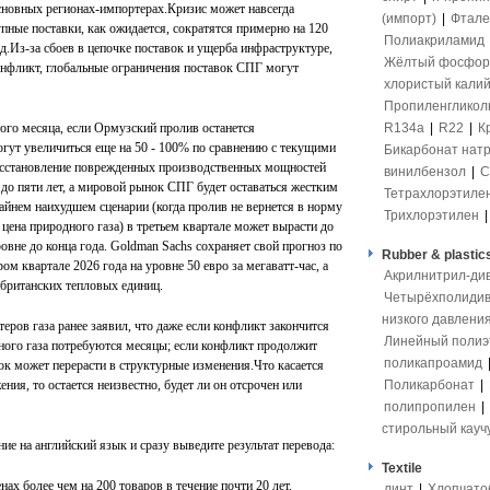
сновных регионах-импортерах.Кризис может навсегда
(импорт)
|
Фтале
пные поставки, как ожидается, сократятся примерно на 120
Полиакриламид
д.Из-за сбоев в цепочке поставок и ущерба инфраструктуре,
Жёлтый фосфор
нфликт, глобальные ограничения поставок СПГ могут
хлористый кали
Пропиленгликол
R134a
|
R22
|
К
того месяца, если Ормузский пролив останется
гут увеличиться еще на 50 - 100% по сравнению с текущими
Бикарбонат нат
восстановление поврежденных производственных мощностей
винилбензол
|
С
 до пяти лет, а мировой рынок СПГ будет оставаться жестким
Тетрахлорэтиле
айнем наихудшем сценарии (когда пролив не вернется в норму
Трихлорэтилен
 цена природного газа) в третьем квартале может вырасти до
уровне до конца года. Goldman Sachs сохраняет свой прогноз по
Rubber & plastic
м квартале 2026 года на уровне 50 евро за мегаватт-час, а
Акрилнитрил-ди
 британских тепловых единиц.
Четырёхполидив
низкого давлени
еров газа ранее заявил, что даже если конфликт закончится
Линейный полиэ
ного газа потребуются месяцы; если конфликт продолжит
поликапроамид
ок может перерасти в структурные изменения.Что касается
Поликарбонат
|
ия, то остается неизвестно, будет ли он отсрочен или
полипропилен
|
стирольный кауч
е на английский язык и сразу выведите результат перевода:
Textile
ах более чем на 200 товаров в течение почти 20 лет,
линт
|
Хлопчато