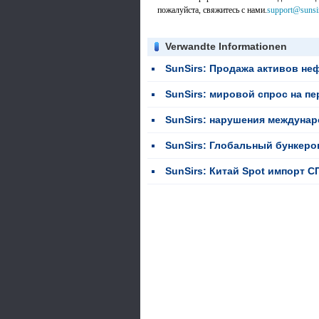
пожалуйста, свяжитесь с нами.
support@sunsi
Verwandte Informationen
SunSirs: Продажа активов нефтяных гигантов изм
SunSirs: мировой спрос на перевозчики С
SunSirs: нарушения международной ситуации в сочетании с отскоком спотов
SunSirs: Глобальный бункеровный парк 
SunSirs: Китай Spot импорт СПГ CIF цена (CLD