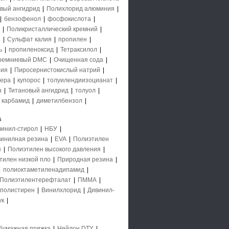
вый ангидрид
|
Полихлорид алюминия
|
|
бензофенол
|
фосфокислота
|
|
Поликристаллический кремний
|
й
|
Сульфат калия
|
пропилен
|
ь
|
пропиленоксид
|
Тетраксилол
|
ремниевый DMC
|
Очищенная сода
|
рия
|
Пиросернистокислый натрий
|
ера
|
купорос
|
толуилендиизоцианат
|
н
|
Титановый ангидрид
|
толуол
|
|
карбамид
|
диметилбензол
|
s
винил-стирол
|
НБУ
|
инилная резина
|
EVA
|
Полиэтилен
я
|
Полиэтилен высокого давления
|
тилен низкой пло
|
Природная резина
|
|
полиоктаметиленадипамид
|
Полиэтилентерефталат
|
ПММА
|
полистирен
|
Винилхлорид
|
Дивинил-
ук
|
бумажная пряжка
|
Нейлон DTY
|