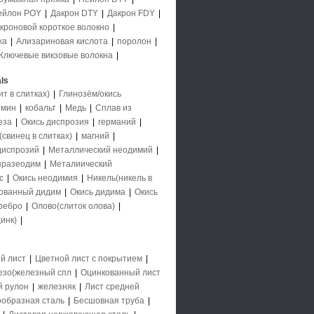
ейлон POY
|
Дакрон DTY
|
Дакрон FDY
|
кроновой короткое волокно
|
жа
|
Ализариновая кислота
|
поролон
|
Ключевые викзовые волокна
|
ls
 в слитках)
|
Глинозём/окись
имин
|
кобальт
|
Медь
|
Сплав из
еза
|
Окись диспрозия
|
германий
|
свинец в слитках)
|
магний
|
диспрозий
|
Металлический неодимий
|
празеодим
|
Металиический
с
|
Окись неодимия
|
Никель(никель в
ованный дидим
|
Окись дидима
|
Окись
ребро
|
Олово(слиток олова)
|
инк)
|
й лист
|
Цветной лист с покрытием
|
езо(железный спл
|
Оцинкованный лист
й рулон
|
железняк
|
Лист средней
образная сталь
|
Бесшовная труба
|