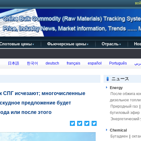
вой
Спотовые цены
Фьючерсные цены
Отрасль
Но
▼
▼
▼
h
日本語
한국어
deutsch
français
español
Português
ربي
ニュース
Energy
ок СПГ исчезают; многочисленные
После обжига ко
дизельное топли
скудное предложение будет
Природный газ
года или после этого
бутиловый эфир
Энергетический 
Chemical
Бутадиен
|
окта