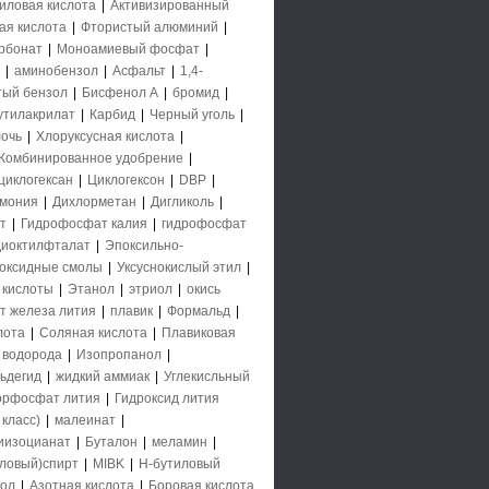
иловая кислота
|
Активизированный
ая кислота
|
Фтористый алюминий
|
рбонат
|
Моноамиевый фосфат
|
|
аминобензол
|
Асфальт
|
1,4-
тый бензол
|
Бисфенол А
|
бромид
|
утилакрилат
|
Карбид
|
Черный уголь
|
очь
|
Хлоруксусная кислота
|
Комбинированное удобрение
|
циклогексан
|
Циклогексон
|
DBP
|
ммония
|
Дихлорметан
|
Дигликоль
|
т
|
Гидрофосфат калия
|
гидрофосфат
диоктилфталат
|
Эпоксильно-
оксидные смолы
|
Уксуснокислый этил
|
 кислоты
|
Этанол
|
этриол
|
окись
т железа лития
|
плавик
|
Формальд
|
лота
|
Соляная кислота
|
Плавиковая
 водорода
|
Изопропанол
|
ьдегид
|
жидкий аммиак
|
Углекисльный
орфосфат лития
|
Гидроксид лития
класс)
|
малеинат
|
иизоцианат
|
Буталон
|
меламин
|
ловый)спирт
|
MIBK
|
Н-бутиловый
нол
|
Азотная кислота
|
Боровая кислота