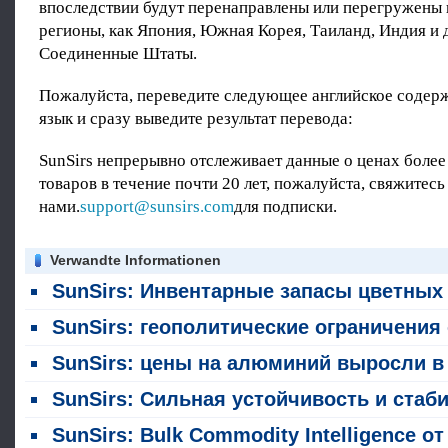
впоследствии будут перенаправлены или перегружены в
регионы, как Япония, Южная Корея, Таиланд, Индия и 
Соединенные Штаты.
Пожалуйста, переведите следующее английское содер
язык и сразу выведите результат перевода:
SunSirs непрерывно отслеживает данные о ценах более
товаров в течение почти 20 лет, пожалуйста, свяжитесь
нами.
support@sunsirs.com
для подписки.
Verwandte Informationen
SunSirs: Инвентарные запасы цветных металлов LME упали по всему решению 5 август
SunSirs: геополитические ограничения ограничивают мировые поставки алюми
SunSirs: цены на алюминий выросли в июл
SunSirs: Сильная устойчивость и стабильное производство: общий объем десяти ключевых цветных металлов в Китае вырос на 3,3% год к году в первой половине 2026 год
SunSirs: Bulk Commodity Intelligence от отраслей промышленности цветных металлов (28 июля 2026