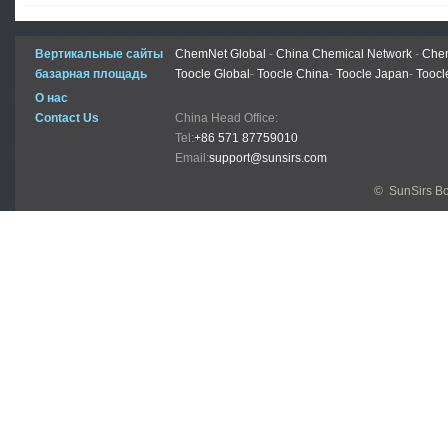
Вертикальные сайты
ChemNet Global
-
China Chemical Network
-
Chem
базарная площадь
Toocle Global
-
Toocle China
-
Toocle Japan
-
Toocl
О нас
Contact Us
China Head Office:
Tel:
+86 571 87759010
Email:
support@sunsirs.com
© SunSirs В