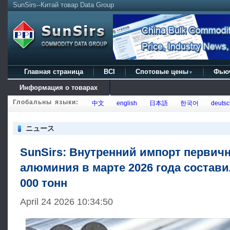
SunSirs--Китай товар Data Group
Главная страница
BCI
Спотовые цены
Фью
▼
Информация о товарах
Глобальны языки:
中文
english
日本語
한국어
deutsc
ニュース
SunSirs: Внутренний импорт первич
алюминия в марте 2026 года состави
000 тонн
April 24 2026 10:34:50