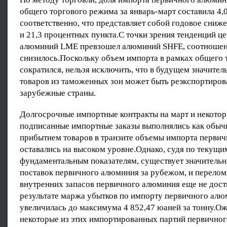
общего торгового режима за январь-март составила 4,0
соответственно, что представляет собой годовое снижен
и 21,3 процентных пункта.С точки зрения тенденций ц
алюминий LME превзошел алюминий SHFE, соотношен
снизилось.Поскольку объем импорта в рамках общего
сократился, нельзя исключить, что в будущем значите
товаров из таможенных зон может быть реэкспортиров
зарубежные страны.
Долгосрочные импортные контракты на март и некотор
подписанные импортные заказы выполнялись как обычн
прибытием товаров в транзите объемы импорта перви
оставались на высоком уровне.Однако, судя по текущи
фундаментальным показателям, существует значитель
поставок первичного алюминия за рубежом, и перелом
внутренних запасов первичного алюминия еще не дост
результате маржа убытков по импорту первичного алю
увеличилась до максимума 4 852,47 юаней за тонну.Ож
некоторые из этих импортированных партий первично