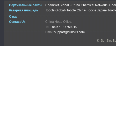
Вертикальные сайты
ChemNet Global
-
China Chemical Network
-
Chem
базарная площадь
Toocle Global
-
Toocle China
-
Toocle Japan
-
Toocl
О нас
Contact Us
China Head Office:
Tel:
+86 571 87759010
Email:
support@sunsirs.com
© SunSirs В