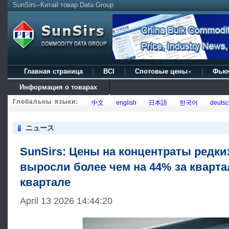
SunSirs--Китай товар Data Group
Главная страница
BCI
Спотовые цены
Фью
▼
Информация о товарах
Глобальны языки:
中文
english
日本語
한국어
deutsc
ニュース
SunSirs: Цены на концентраты редки
выросли более чем на 44% за кварта
квартале
April 13 2026 14:44:20