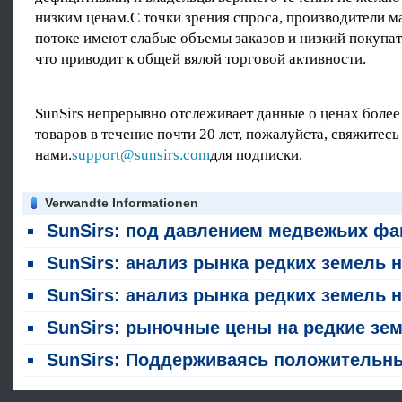
низким ценам.С точки зрения спроса, производители м
потоке имеют слабые объемы заказов и низкий покупат
что приводит к общей вялой торговой активности.
SunSirs непрерывно отслеживает данные о ценах более
товаров в течение почти 20 лет, пожалуйста, свяжитесь
нами.
support@sunsirs.com
для подписки.
Verwandte Informationen
SunSirs: под давлением медвежьих факторов, рынок тяжелых редких земель имеет тенденцию вн
SunSirs: анализ рынка редких земель на 30 ию
SunSirs: анализ рынка редких земель на 16 ию
SunSirs: рыночные цены на редкие земли выросли на этой неделе (28 июня - 3 июля
SunSirs: Поддерживаясь положительными факторами, рынок тяжелых редких земель развивался вве