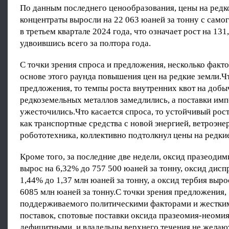
По данным последнего ценообразования, цены на ред
концентраты выросли на 22 063 юаней за тонну с само
в третьем квартале 2024 года, что означает рост на 13
удвоившись всего за полтора года.
С точки зрения спроса и предложения, несколько факто
основе этого раунда повышения цен на редкие земли.Ч
предложения, то темпы роста внутренних квот на добы
редкоземельных металлов замедлились, а поставки им
ужесточились.Что касается спроса, то устойчивый рост
как транспортные средства с новой энергией, ветроэне
робототехника, коллективно подтолкнул цены на редкие
Кроме того, за последние две недели, оксид празеоди
вырос на 6,32% до 757 500 юаней за тонну, оксид дисп
1,44% до 1,37 млн юаней за тонну, а оксид тербия выро
6085 млн юаней за тонну.С точки зрения предложения,
поддерживаемого политическими факторами и жестки
поставок, спотовые поставки оксида празеомия-неоми
дефицитными, и владельцы верхнего течения не желаю