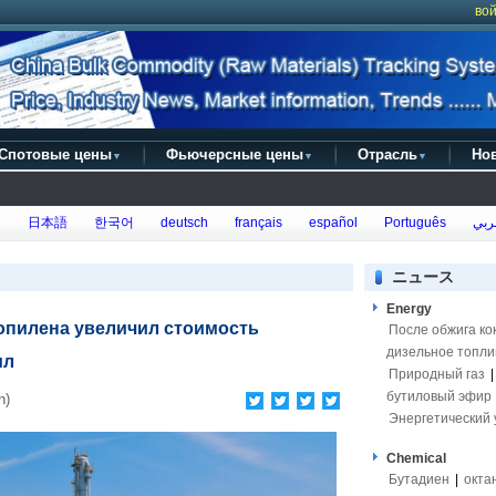
вой
Спотовые цены
Фьючерсные цены
Отрасль
Но
▼
▼
▼
h
日本語
한국어
deutsch
français
español
Português
عرب
ニュース
Energy
ропилена увеличил стоимость
После обжига ко
дизельное топли
ил
Природный газ
бутиловый эфир
n)
Энергетический 
Chemical
Бутадиен
|
окта