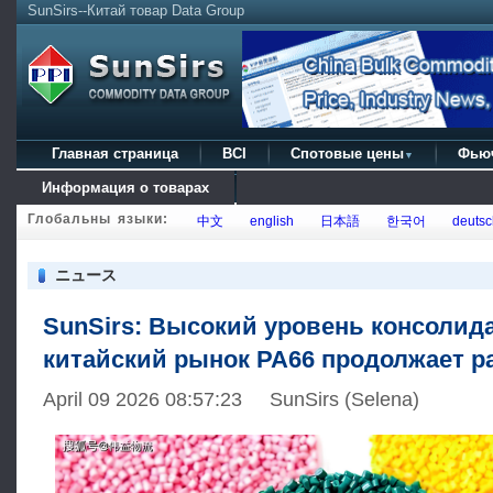
SunSirs--Китай товар Data Group
Главная страница
BCI
Спотовые цены
Фью
▼
Информация о товарах
Глобальны языки:
中文
english
日本語
한국어
deutsc
ニュース
SunSirs: Высокий уровень консолид
китайский рынок PA66 продолжает р
April 09 2026 08:57:23 SunSirs (Selena)