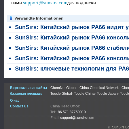
нами.
support@sunsirs.com
для подписки.
Verwandte Informationen
SunSirs: Китайский рынок PA66 видит узкую консолидацию в ию
SunSirs: Китайский рынок PA66 консолидируется в последнее врем
SunSirs: Китайский рынок PA66 стабилизируется и немного восстанавливается в последнее врем
SunSirs: Китайский рынок PA66 консолидировался в последние год
SunSirs: ключевые технологии для PA66 завоевали вторую премию в Национальной премии Китая за прогресс в области науки и тех
Вертикальные сайты
ChemNet Global
-
China Chemical Network
-
Chem
базарная площадь
Toocle Global
-
Toocle China
-
Toocle Japan
-
Toocl
О нас
Contact Us
China Head Office:
Tel:
+86 571 87759010
Email:
support@sunsirs.com
© SunSirs В