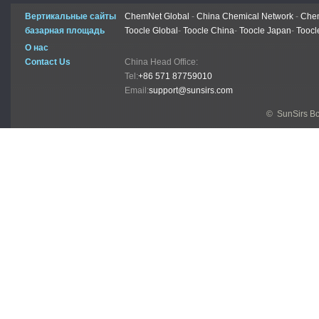
Вертикальные сайты
ChemNet Global
-
China Chemical Network
-
Chem
базарная площадь
Toocle Global
-
Toocle China
-
Toocle Japan
-
Toocl
О нас
Contact Us
China Head Office:
Tel:
+86 571 87759010
Email:
support@sunsirs.com
© SunSirs В