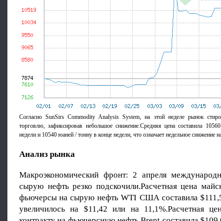
Согласно SunSirs Commodity Analysis System, на этой неделе рынок стир
торговлю, зафиксировав небольшое снижение.Средняя цена составила 10560
недели и 10540 юаней / тонну в конце недели, что означает недельное снижение н
Анализ рынка
Макроэкономический фронт: 2 апреля международ
сырую нефть резко подскочили.Расчетная цена майск
фьючерсы на сырую нефть WTI США составила $111,54
увеличилось на $11,42 или на 11,1%.Расчетная ц
контракту на фьючерсную нефть Brent составила $109,0