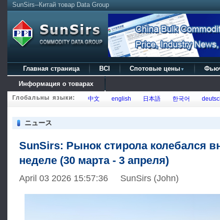
SunSirs--Китай товар Data Group
Главная страница
BCI
Спотовые цены
Фью
▼
Информация о товарах
Глобальны языки:
中文
english
日本語
한국어
deutsc
ニュース
SunSirs: Рынок стирола колебался в
неделе (30 марта - 3 апреля)
April 03 2026 15:57:36 SunSirs (John)