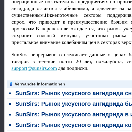
операционные показатели на предприятиях по произв
ангидрида остаются стабильными, а давление на за
существенным.Нижепоточные секторы поддержив
спрос, что приводит к преимущественно бычьим 
прогнозам.В перспективе ожидается, что рынок укс
сохранит сильный импульс; участники рынка 
пристальное внимание колебаниям цен в секторах верх
SunSirs непрерывно отслеживает данные о ценах 
товаров в течение почти 20 лет, пожалуйста, св
support@sunsirs.com
для подписки.
Verwandte Informationen
SunSirs: Рынок уксусного ангидрида сначала поднялся, а затем упал в ию
SunSirs: Рынок уксусного ангидрида был слабой тенденцией вни
SunSirs: Рынок уксусного ангидрида в июне снизилс
SunSirs: Рынок уксусного ангидрида консолидировался со слабым тон