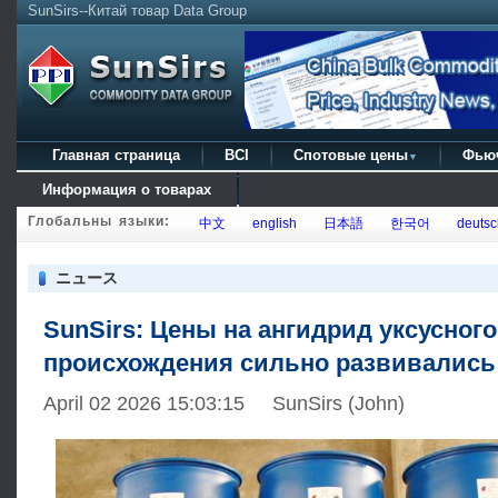
SunSirs--Китай товар Data Group
Главная страница
BCI
Спотовые цены
Фью
▼
Информация о товарах
Глобальны языки:
中文
english
日本語
한국어
deutsc
ニュース
SunSirs: Цены на ангидрид уксусного
происхождения сильно развивались
April 02 2026 15:03:15 SunSirs (John)