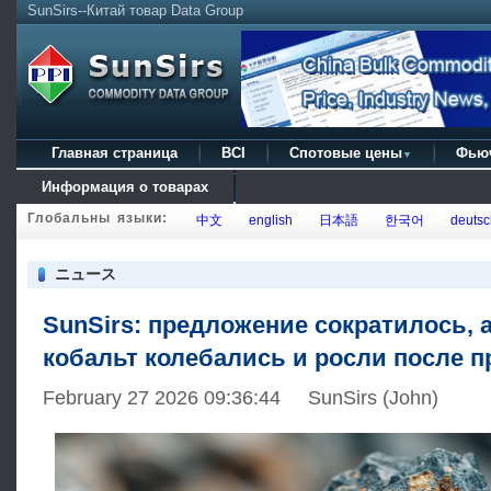
SunSirs--Китай товар Data Group
Главная страница
BCI
Спотовые цены
Фью
▼
Информация о товарах
Глобальны языки:
中文
english
日本語
한국어
deutsc
ニュース
SunSirs: предложение сократилось, 
кобальт колебались и росли после 
February 27 2026 09:36:44 SunSirs (John)