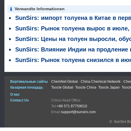
Verwandte Informationen
SunSirs: импорт толуена в Китае в первой половине 2026 года почти достиг нуля; взрывный рост экспорта изменяет ландшафт торговли ароматикам
SunSirs: Рынок толуена вырос в июле, подстегнув факторами как стоимости, так и спроса и предлож
SunSirs: Цены на толуен выросли, обусловленные одновременным ростом как факторов затрат, так и динамики спроса и предложен
SunSirs: Влияние Индии на продление политики нулевых тарифов на нефтехимические продукты на китайский рынок толу
SunSirs: Рынок толуена снизился в июне на фоне давления спроса и предложен
Вертикальные сайты
ChemNet Global
-
China Chemical Network
-
Chem
базарная площадь
Toocle Global
-
Toocle China
-
Toocle Japan
-
Toocl
О нас
Contact Us
China Head Office:
Tel:
+86 571 87759010
Email:
support@sunsirs.com
© SunSirs В