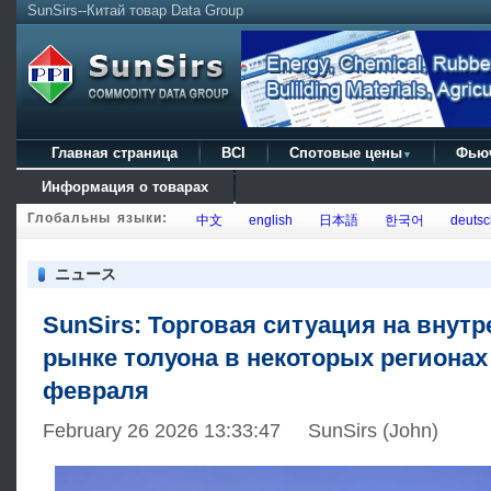
SunSirs--Китай товар Data Group
Главная страница
BCI
Спотовые цены
Фью
▼
Информация о товарах
Глобальны языки:
中文
english
日本語
한국어
deutsc
ニュース
SunSirs: Торговая ситуация на внут
рынке толуона в некоторых регионах 
февраля
February 26 2026 13:33:47 SunSirs (John)