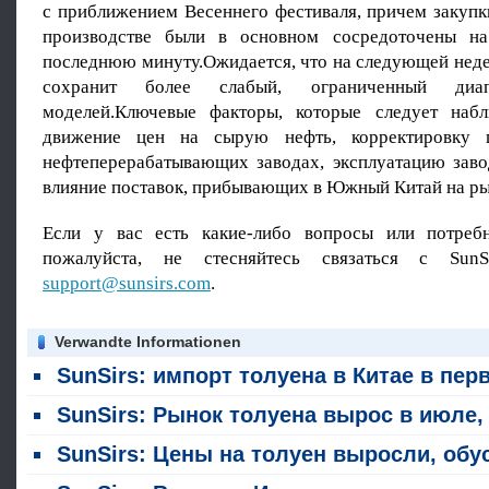
с приближением Весеннего фестиваля, причем закуп
производстве были в основном сосредоточены на
последнюю минуту.Ожидается, что на следующей неде
сохранит более слабый, ограниченный диап
моделей.Ключевые факторы, которые следует набл
движение цен на сырую нефть, корректировку 
нефтеперерабатывающих заводах, эксплуатацию зав
влияние поставок, прибывающих в Южный Китай на ры
Если у вас есть какие-либо вопросы или потребн
пожалуйста, не стесняйтесь связаться с SunS
support@sunsirs.com
.
Verwandte Informationen
SunSirs: импорт толуена в Китае в первой половине 2026 года почти достиг нуля; взрывный рост экспорта изменяет ландшафт торговли ароматикам
SunSirs: Рынок толуена вырос в июле, подстегнув факторами как стоимости, так и спроса и предлож
SunSirs: Цены на толуен выросли, обусловленные одновременным ростом как факторов затрат, так и динамики спроса и предложен