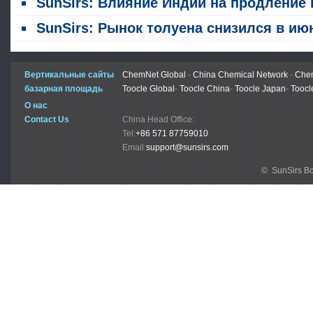
SunSirs: Влияние Индии на продление политики нулевых тарифов на нефтехимические продукты на китайский рынок толу
SunSirs: Рынок толуена снизился в июне на фоне давления спроса и предложен
Вертикальные сайты
ChemNet Global
-
China Chemical Network
-
Chem
базарная площадь
Toocle Global
-
Toocle China
-
Toocle Japan
-
Toocl
О нас
Contact Us
China Head Office:
Tel:
+86 571 87759010
Email:
support@sunsirs.com
© SunSirs В