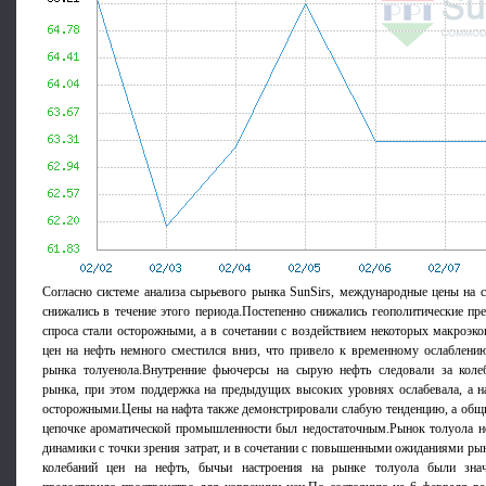
Согласно системе анализа сырьевого рынка SunSirs, международные цены на 
снижались в течение этого периода.Постепенно снижались геополитические п
спроса стали осторожными, а в сочетании с воздействием некоторых макроэк
цен на нефть немного сместился вниз, что привело к временному ослаблени
рынка толуенола.Внутренние фьючерсы на сырую нефть следовали за коле
рынка, при этом поддержка на предыдущих высоких уровнях ослабевала, а н
осторожными.Цены на нафта также демонстрировали слабую тенденцию, а общи
цепочке ароматической промышленности был недостаточным.Рынок толуола не
динамики с точки зрения затрат, и в сочетании с повышенными ожиданиями ры
колебаний цен на нефть, бычьи настроения на рынке толуола были знач