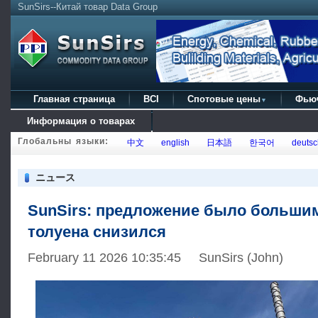
SunSirs--Китай товар Data Group
Главная страница
BCI
Спотовые цены
Фью
▼
Информация о товарах
Глобальны языки:
中文
english
日本語
한국어
deutsc
ニュース
SunSirs: предложение было большим
толуена снизился
February 11 2026 10:35:45 SunSirs (John)