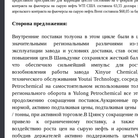
предоставило пространство для коррекции цен.По состоянию на 6 февраля ра
контракта на фьючерсы на сырую нефть WTI США составила 63,55 доллара за
апрельского контракта на фьючерсы на сырую нефть Brent составила $68,05 за ба
Сторона предложения:
Внутренние поставки толуона в этом цикле были в 
значительными региональными различиями из
эксплуатации завода и условиях доставки, став осн
повышения цен.В Шаньдунке сохранялся жесткий бал
что обеспечило сильнейший импульс для рост
возобновления работы завода Xinyue Chemical
технического обслуживания Youtai Technology, сосре
Petrochemical на самостоятельном использовании то
регионального оборота в Yulong Petrochemical все э
продолжению сокращения поставок.Аукционные п
нормой, активно подталкивая цены, подталкивая цен
/ тонны, при активной торговле.В Цзянсу сокращение п
привело к ограниченному поставку, а также 
воздействию роста цен на сырую нефть и ароматич
побудив держателей активно поддерживать цены.