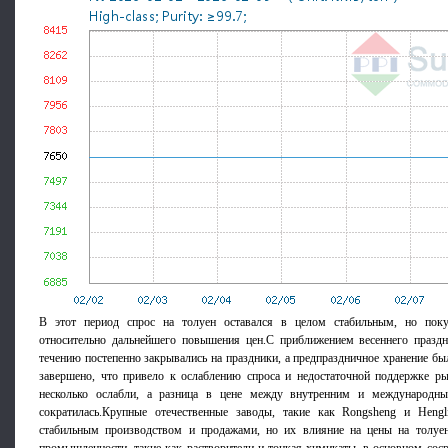
В этот период спрос на толуен оставался в целом стабильным, но пок
относительно дальнейшего повышения цен.С приближением весеннего празд
течению постепенно закрывались на праздники, а предпраздничное хранение бы
завершено, что привело к ослаблению спроса и недостаточной поддержке р
несколько ослабли, а разница в цене между внутренним и международ
сократилась.Крупные отечественные заводы, такие как Rongsheng и Hengli
стабильным производством и продажами, но их влияние на цены на толуен