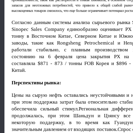
промышленности, такие как растворители и тонкая химикаты, в основном сос
запасов для неотложных потребностей, что привело к общей слабой рыно
высокоценных товаров снизилось, что еще больше ограничивает потенциал роста 
Согласно данным системы анализа сырьевого рынка S
Sinopec Sales Company единообразно оценивает PX
тонну в Восточном Китае, Северном Китае и Южно
заводы, такие как Rongsheng Petrochemical и Hengl
работали стабильно, с плавным производством
состоянию на 6 февраля цена закрытия PX на 
составляла $871 - 873 / тонны FOB Корея и $896 -
Китай.
Перспективы рынка:
Цены на сырую нефть оставались неустойчивыми и 
при этом поддержка затрат была относительно стаби
обеспечила сильный стимул.Региональная диффере
продолжалась, при этом Шаньдун и Цзянсу все
некоторую поддержку, в то время как Гуандун
значительным давлением от входящих поставок.Спрос