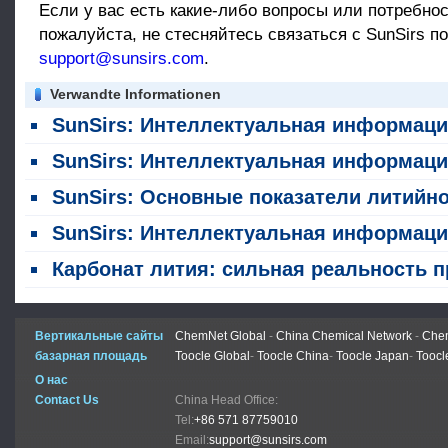
Если у вас есть какие-либо вопросы или потребнос
пожалуйста, не стесняйтесь связаться с SunSirs по
support@sunsirs.com
.
Verwandte Informationen
SunSirs: Интеллектуальная информация о сырьевых товарах химической промышленности (6 августа 20
SunSirs: Интеллектуальная информация о сырьевых товарах в химической промышленности (5 августа 2026 г
SunSirs: Основные показатели литийного карбоната укрепились, но цены продолжали пад
SunSirs: Интеллектуальная информация о сырьевых товарах в химической промышленности (30 июля 20
Карбонат лития: сильная реальность против слабых прогнозов, вызванных налога
Вертикальные сайты
ChemNet Global
-
China Chemical Network
-
Chem
базарная площадь
Toocle Global
-
Toocle China
-
Toocle Japan
-
Toocl
О нас
Contact Us
China Head Office:
Tel:
+86 571 87759010
Email:
support@sunsirs.com