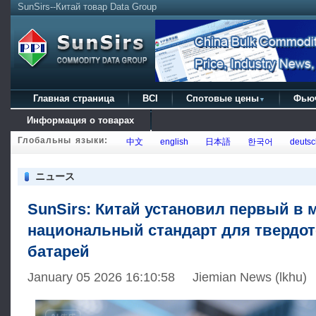
SunSirs--Китай товар Data Group
Главная страница
BCI
Спотовые цены
Фью
▼
Информация о товарах
Глобальны языки:
中文
english
日本語
한국어
deutsc
ニュース
SunSirs: Китай установил первый в 
национальный стандарт для твердо
батарей
January 05 2026 16:10:58 Jiemian News (lkhu)