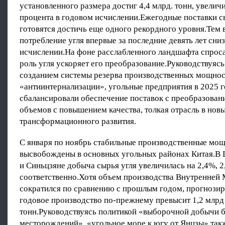
установленного размера достиг 4,4 млрд. тонн, увелич
процента в годовом исчислении.Ежегодные поставки с
готовятся достичь еще одного рекордного уровня.Тем 
потребление угля впервые за последние девять лет сни
исчислении.На фоне расслабленного ландшафта спрос
роль угля ускоряет его преобразование.Руководствуяс
созданием системы резерва производственных мощнос
«антиинтернализации», угольные предприятия в 2025 
сбалансировали обеспечение поставок с преобразован
объемов с повышением качества, толкая отрасль в новы
трансформационного развития.
С января по ноябрь стабильные производственные мо
высвобождены в основных угольных районах Китая.В
и Синьцзяне добыча сырья угля увеличилась на 2,4%, 2
соответственно.Хотя объем производства Внутренней
сократился по сравнению с прошлым годом, прогнозиру
годовое производство по-прежнему превысит 1,2 млрд
тонн.Руководствуясь политикой «выборочной добычи 
месторождений», «угольное море к югу от Янцзы» так