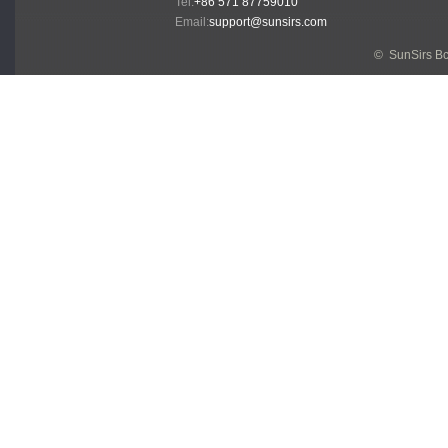
Tel:
+86 571 87759010
Email:
support@sunsirs.com
© SunSirs В