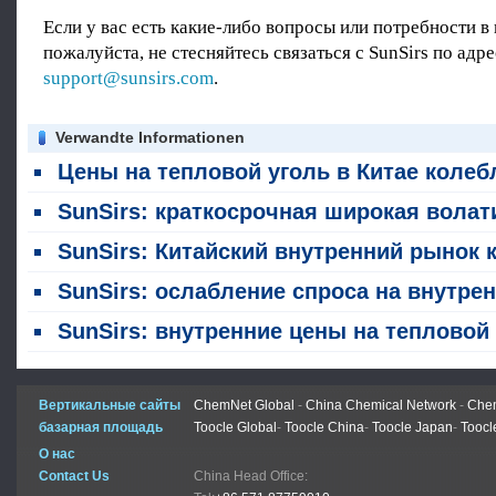
Если у вас есть какие-либо вопросы или потребности в
пожалуйста, не стесняйтесь связаться с SunSirs по адре
support@sunsirs.com
.
Verwandte Informationen
Цены на тепловой уголь в Китае колеблются в узком диапазоне на фоне буксировой войны между ожиданиями пикового сезона и высокими запас
SunSirs: краткосрочная широкая волатильность ожидает фьючерсов на коксовый уго
SunSirs: Китайский внутренний рынок коксированного угля остается стабильным на этой неделе (27 - 30 и
SunSirs: ослабление спроса на внутренний уголь для кожирования; ожидаются широкие колебания в краткосрочной перспек
SunSirs: внутренние цены на тепловой уголь стабилизируются и восстанавливаются, скорее всего, останутся в высокоуровневой модели колеб
Вертикальные сайты
ChemNet Global
-
China Chemical Network
-
Chem
базарная площадь
Toocle Global
-
Toocle China
-
Toocle Japan
-
Toocl
О нас
Contact Us
China Head Office: