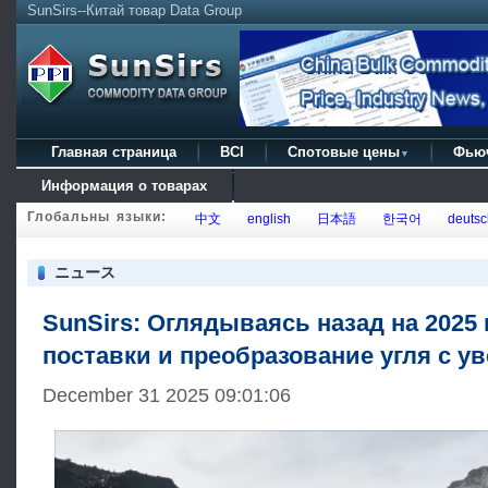
SunSirs--Китай товар Data Group
Главная страница
BCI
Спотовые цены
Фью
▼
Информация о товарах
Глобальны языки:
中文
english
日本語
한국어
deutsc
ニュース
SunSirs: Оглядываясь назад на 2025 
поставки и преобразование угля с у
December 31 2025 09:01:06