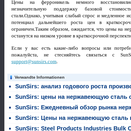
Цены на ферроникель немного восстановилис
незначительную поддержку базовой стоимос
стали.Однако, учитывая слабый спрос и медленное и
потенциал дальнейшего роста цен в краткосроч
ограничен.Таким образом, ожидается, что цены на н
останутся на низком уровне в краткосрочной перспекти
Если у вас есть какие-либо вопросы или потребн
пожалуйста, не стесняйтесь связаться с SunS
support@sunsirs.com
.
Verwandte Informationen
SunSirs: анализ годового роста производства нержавеющей стали в первой половине 2026 го
SunSirs: цены на нержавеющую сталь сильно колебались в июл
SunSirs: Ежедневный обзор рынка нержавеющей стали (4 августа 2026 год
SunSirs: Цены на нержавеющую сталь колебались главным образом с уклонением вверх на прошлой неделе (20 - 24 июл
SunSirs: Steel Products Industries Bulk Commodity Intelligence (24 июля 2026 года