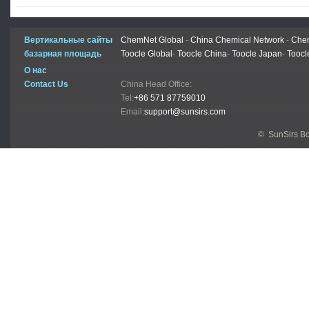
Вертикальные сайты
ChemNet Global
-
China Chemical Network
-
Chem
базарная площадь
Toocle Global
-
Toocle China
-
Toocle Japan
-
Toocl
О нас
Contact Us
China Head Office:
Tel:
+86 571 87759010
Email:
support@sunsirs.com
© SunSirs В