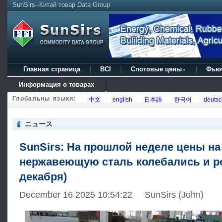
SunSirs--Китай товар Data Group
Главная страница
BCI
Спотовые цены
Фью
▼
Информация о товарах
Глобальны языки:
中文
english
日本語
한국어
deutsc
ニュース
SunSirs: На прошлой неделе цены на
нержавеющую сталь колебались и рос
декабря)
December 16 2025 10:54:22 SunSirs (John)