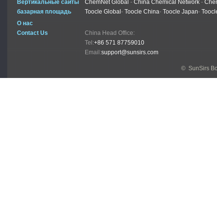
Вертикальные сайты
ChemNet Global
-
China Chemical Network
-
Chem
базарная площадь
Toocle Global
-
Toocle China
-
Toocle Japan
-
Toocl
О нас
Contact Us
China Head Office:
Tel:
+86 571 87759010
Email:
support@sunsirs.com
© SunSirs В