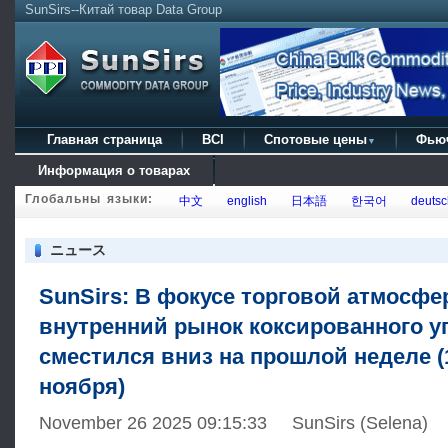
SunSirs--Китай товар Data Group
Главная страница
BCI
Спотовые цены
Фью
▼
Информация о товарах
Глобальны языки:
中文
english
日本語
한국어
deutsc
ニュース
SunSirs: В фокусе торговой атмосфе
внутренний рынок коксированного у
сместился вниз на прошлой неделе (1
ноября)
November 26 2025 09:15:33 SunSirs (Selena)