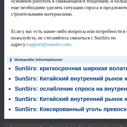
основном работать в снижающейся тенденции, и больш
еще необходимо уделять ситуации спроса и предложени
строительными материалами.
Если у вас есть какие-либо вопросы или потребности в
пожалуйста, не стесняйтесь связаться с SunSirs по
адресу:
support@sunsirs.com
.
Verwandte Informationen
SunSirs: краткосрочная широкая волатильность ожидает фьючерсов на коксовый уго
SunSirs: Китайский внутренний рынок коксированного угля остается стабильным на этой неделе (27 - 30 и
SunSirs: ослабление спроса на внутренний уголь для кожирования; ожидаются широкие колебания в краткосрочной перспек
SunSirs: Китайский внутренний рынок коксированного угля остается слабым, но стабильным на этой неделе (20 - 23 и
SunSirs: Коксированный уголь превосходит сталепродукты на фоне устойчивых ограничений поста