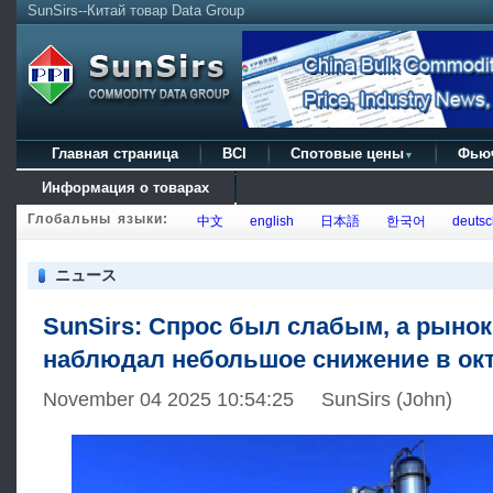
SunSirs--Китай товар Data Group
Главная страница
BCI
Спотовые цены
Фью
▼
Информация о товарах
Глобальны языки:
中文
english
日本語
한국어
deutsc
ニュース
SunSirs: Спрос был слабым, а рынок
наблюдал небольшое снижение в ок
November 04 2025 10:54:25 SunSirs (John)