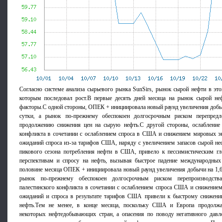
Согласно системе анализа сырьевого рынка SunSirs, рынок сырой нефти в это
которым последовал рост.В первые десять дней месяца на рынок сырой не
факторы.С одной стороны, ОПЕК + инициировала новый раунд увеличения добыч
сутки, а рынок по-прежнему обеспокоен долгосрочным риском перепредл
продолжению снижения цен на сырую нефть.С другой стороны, ослабление и
конфликта в сочетании с ослаблением спроса в США и снижением мировых э
ожиданий спроса из-за тарифов США, наряду с увеличением запасов сырой н
пикового сезона потребления нефти в США, привело к пессимистическим г
перспективам и спросу на нефть, вызывая быстрое падение международных
половине месяца ОПЕК + инициировала новый раунд увеличения добычи на 1,65
рынок по-прежнему обеспокоен долгосрочным риском перепроизводства.
палестинского конфликта в сочетании с ослаблением спроса США и снижение
ожиданий и спроса в результате тарифов США привели к быстрому снижен
нефть.Тем не менее, в конце месяца, поскольку США и Европа продолжа
некоторых нефтедобывающих стран, а опасения по поводу негативного да