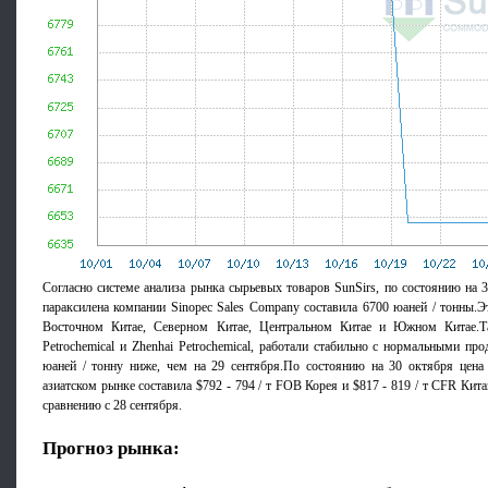
Согласно системе анализа рынка сырьевых товаров SunSirs, по состоянию на 3
параксилена компании Sinopec Sales Company составила 6700 юаней / тонны.Э
Восточном Китае, Северном Китае, Центральном Китае и Южном Китае.Та
Petrochemical и Zhenhai Petrochemical, работали стабильно с нормальными пр
юаней / тонну ниже, чем на 29 сентября.По состоянию на 30 октября цена 
азиатском рынке составила $792 - 794 / т FOB Корея и $817 - 819 / т CFR Китай
сравнению с 28 сентября.
Прогноз рынка: