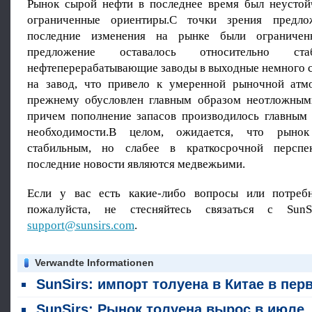
Рынок сырой нефти в последнее время был неустой
ограниченные ориентиры.С точки зрения предл
последние изменения на рынке были ограничен
предложение оставалось относительно стаб
нефтеперерабатывающие заводы в выходные немного с
на завод, что привело к умеренной рыночной атм
прежнему обусловлен главным образом неотложным
причем пополнение запасов производилось главным
необходимости.В целом, ожидается, что рынок
стабильным, но слабее в краткосрочной перспе
последние новости являются медвежьими.
Если у вас есть какие-либо вопросы или потребн
пожалуйста, не стесняйтесь связаться с SunS
support@sunsirs.com
.
Verwandte Informationen
SunSirs: импорт толуена в Китае в первой половине 2026 года почти достиг нуля; взрывный рост экспорта изменяет ландшафт торговли ароматикам
SunSirs: Рынок толуена вырос в июле, подстегнув факторами как стоимости, так и спроса и предлож