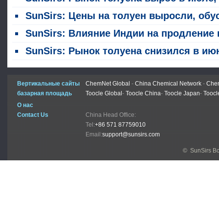
SunSirs: Цены на толуен выросли, обусловленные одновременным ростом как факторов затрат, так и динамики спроса и предложен
SunSirs: Влияние Индии на продление политики нулевых тарифов на нефтехимические продукты на китайский рынок толу
SunSirs: Рынок толуена снизился в июне на фоне давления спроса и предложен
Вертикальные сайты
ChemNet Global
-
China Chemical Network
-
Chem
базарная площадь
Toocle Global
-
Toocle China
-
Toocle Japan
-
Toocl
О нас
Contact Us
China Head Office:
Tel:
+86 571 87759010
Email:
support@sunsirs.com
© SunSirs В