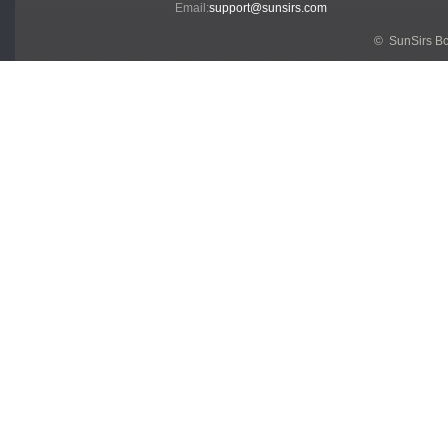
Email:
support@sunsirs.com
© SunSirs В