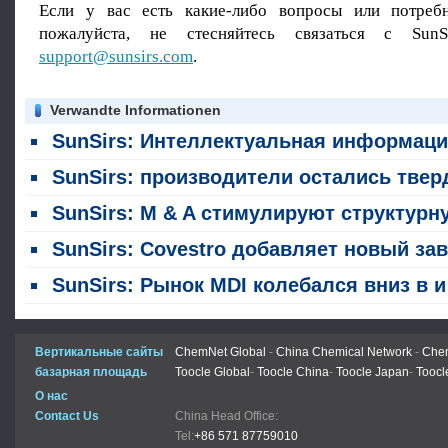
Если у вас есть какие-либо вопросы или потребн
пожалуйста, не стесняйтесь связаться с SunS
support@sunsirs.com
.
Verwandte Informationen
SunSirs: Интеллектуальная информация о сырьевых товарах в химической промышленности (24 июля 20
SunSirs: производители остались твердыми по цене, а рынок MDI рос (13 - 17 июл
SunSirs: M & A стимулируют структурную реструктуризацию глобальной химической промышленност
SunSirs: Covestro добавляет новый завод MDI в Шанхае; внутреннее подразделение MDI Wanhua проходит техническое обслужив
SunSirs: Рынок MDI колебался вниз в июне
Вертикальные сайты
ChemNet Global
-
China Chemical Network
-
Chem
базарная площадь
Toocle Global
-
Toocle China
-
Toocle Japan
-
Toocl
О нас
Contact Us
China Head Office:
Tel:
+86 571 87759010