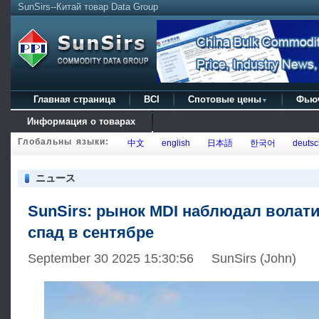
SunSirs--Китай товар Data Group
Главная страница
BCI
Спотовые цены
Фью
▼
Информация о товарах
Глобальны языки:
中文
english
日本語
한국어
deutsc
ニュース
SunSirs: рынок MDI наблюдал вола
спад в сентябре
September 30 2025 15:30:56 SunSirs (John)