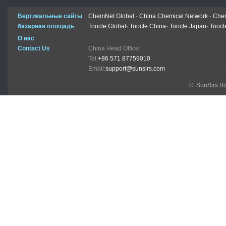
Вертикальные сайты
ChemNet Global
-
China Chemical Network
-
Chem
базарная площадь
Toocle Global
-
Toocle China
-
Toocle Japan
-
Toocl
О нас
Contact Us
China Head Office:
Tel:
+86 571 87759010
Email:
support@sunsirs.com
© SunSirs В