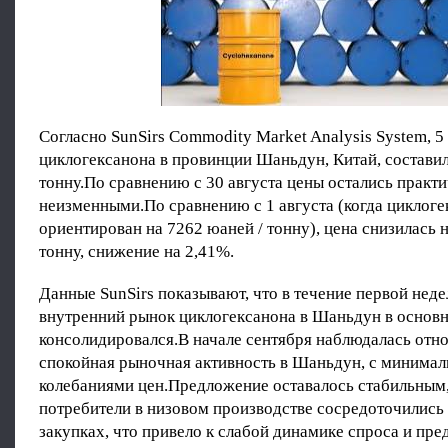
Согласно SunSirs Commodity Market Analysis System, 5
циклогексанона в провинции Шаньдун, Китай, составил
тонну.По сравнению с 30 августа цены остались практ
неизменными.По сравнению с 1 августа (когда циклоге
ориентирован на 7262 юаней / тонну), цена снизилась н
тонну, снижение на 2,41%.
Данные SunSirs показывают, что в течение первой неде
внутренний рынок циклогексанона в Шаньдун в основ
консолидировался.В начале сентября наблюдалась отн
спокойная рыночная активность в Шаньдун, с минима
колебаниями цен.Предложение оставалось стабильным, 
потребители в низовом производстве сосредоточились
закупках, что привело к слабой динамике спроса и пре