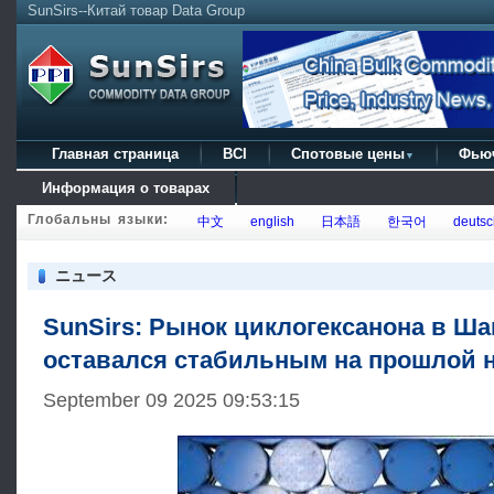
SunSirs--Китай товар Data Group
Главная страница
BCI
Спотовые цены
Фью
▼
Информация о товарах
Глобальны языки:
中文
english
日本語
한국어
deutsc
ニュース
SunSirs: Рынок циклогексанона в Ш
оставался стабильным на прошлой 
September 09 2025 09:53:15