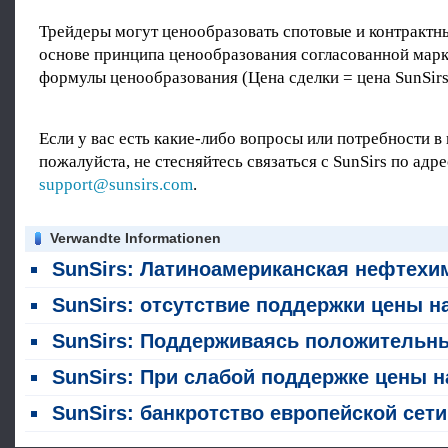
Трейдеры могут ценообразовать спотовые и контрактны
основе принципа ценообразования согласованной мар
формулы ценообразования (Цена сделки = цена SunSirs
Если у вас есть какие-либо вопросы или потребности в
пожалуйста, не стесняйтесь связаться с SunSirs по адре
support@sunsirs.com
.
Verwandte Informationen
SunSirs: Латиноамериканская нефтехимическая отрасль столкнулась со множественными шоками во второй половине го
SunSirs: отсутствие поддержки цены на циклогексанон снизились в начале авгус
SunSirs: Поддерживаясь положительными факторами, цены на циклогексанон сместились вверх в первой половине ию
SunSirs: При слабой поддержке цены на циклогексанон продолжали дрейфуть ниже на прошлой неде
SunSirs: банкротство европейской сети предприятий Caprolactam и анализ внутреннего спотового рын