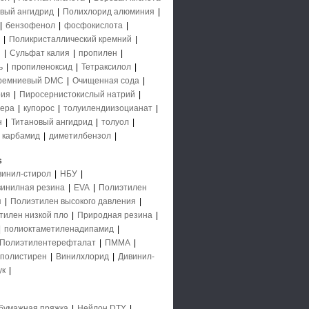
вый ангидрид
|
Полихлорид алюминия
|
|
бензофенол
|
фосфокислота
|
|
Поликристаллический кремний
|
й
|
Сульфат калия
|
пропилен
|
ь
|
пропиленоксид
|
Тетраксилол
|
ремниевый DMC
|
Очищенная сода
|
рия
|
Пиросернистокислый натрий
|
ера
|
купорос
|
толуилендиизоцианат
|
н
|
Титановый ангидрид
|
толуол
|
|
карбамид
|
диметилбензол
|
s
винил-стирол
|
НБУ
|
инилная резина
|
EVA
|
Полиэтилен
я
|
Полиэтилен высокого давления
|
тилен низкой пло
|
Природная резина
|
|
полиоктаметиленадипамид
|
Полиэтилентерефталат
|
ПММА
|
полистирен
|
Винилхлорид
|
Дивинил-
ук
|
бумажная пряжка
|
Нейлон DTY
|