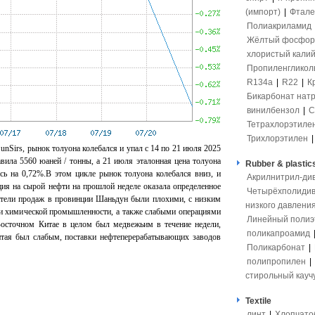
(импорт)
|
Фтале
Полиакриламид
Жёлтый фосфор
хлористый кали
Пропиленгликол
R134a
|
R22
|
К
Бикарбонат нат
винилбензол
|
С
Тетрахлорэтиле
Трихлорэтилен
unSirs, рынок толуона колебался и упал с 14 по 21 июля 2025
авила 5560 юаней / тонны, а 21 июля эталонная цена толуона
Rubber & plastic
ось на 0,72%.В этом цикле рынок толуона колебался вниз, и
Акрилнитрил-ди
ция на сырой нефти на прошлой неделе оказала определенное
Четырёхполидив
атели продаж в провинции Шаньдун были плохими, с низким
низкого давлени
 и химической промышленности, а также слабыми операциями
Линейный полиэ
Восточном Китае в целом был медвежьим в течение недели,
поликапроамид
итая был слабым, поставки нефтеперерабатывающих заводов
Поликарбонат
|
полипропилен
|
стирольный кауч
Textile
линт
|
Хлопчато