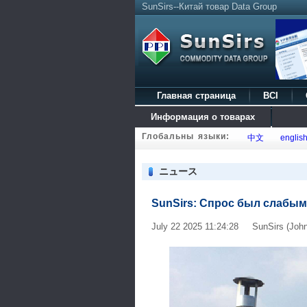
SunSirs--Китай товар Data Group
Главная страница
BCI
Информация о товарах
Глобальны языки:
中文
englis
ニュース
SunSirs: Спрос был слабым
July 22 2025 11:24:28 SunSirs (John