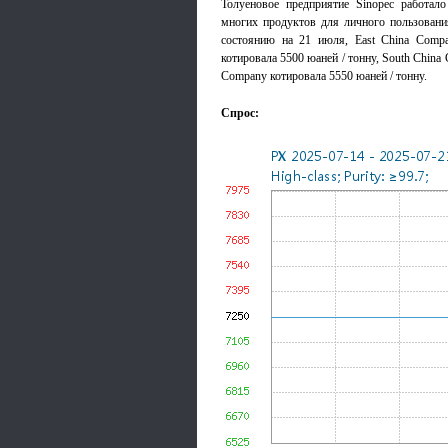
Толуеновое предприятие Sinopec работал
многих продуктов для личного пользовани
состоянию на 21 июля, East China Compa
котировала 5500 юаней / тонну, South China 
Company котировала 5550 юаней / тонну.
Спрос: