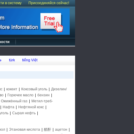
ти в систему
Присоединяйся сейчас!
вости
ع
türk
tiếng Việt
кс
|
кокеит
|
Коксовый уголь
|
Дизелин/
во
|
Горючее масло
|
бензин
|
|
Ожижённый газ
|
Метил-треб-
|
Нафта
|
Нефтяной кокс
|
уголь
|
Сырая нефть
|
нол
|
Этановая кислота
|
醋酐
|
ацетон
|