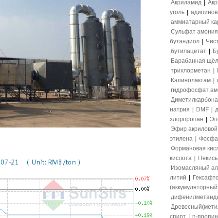
Акриламид
|
Акр
уголь
|
адипинов
аммиатарный ка
Сульфат амония
бутандиол
|
Чис
бутилацетат
|
Б
Барабанная щёл
трихлорметан
|
Капинолактам
|
гидрофосфат а
Диметилкарбона
натрия
|
DMF
|
хлорпропан
|
Эп
Эфир акриловой
этилена
|
Фосфа
Формановая кис
кислота
|
Пекись
Изомасляный ал
литий
|
Гексафт
(аккумуляторный 
дифенилметанд
Древесный(мети
спирт
|
n-пропи