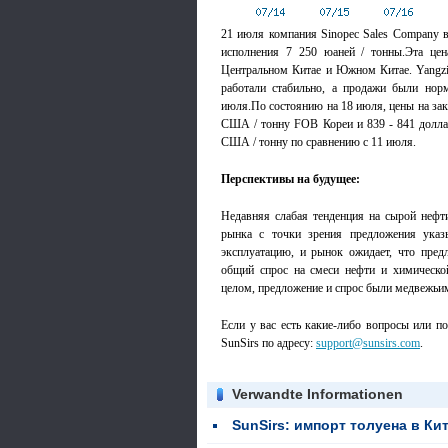
21 июля компания Sinopec Sales Company в
исполнения 7 250 юаней / тонны.Эта цен
Центральном Китае и Южном Китае. Yangzi P
работали стабильно, а продажи были но
июля.По состоянию на 18 июля, цены на зак
США / тонну FOB Кореи и 839 - 841 долла
США / тонну по сравнению с 11 июля.
Перспективы на будущее:
Недавняя слабая тенденция на сырой нефт
рынка с точки зрения предложения указ
эксплуатацию, и рынок ожидает, что пред
общий спрос на смеси нефти и химическ
целом, предложение и спрос были медвежьими
Если у вас есть какие-либо вопросы или по
SunSirs по адресу:
support@sunsirs.com
.
Verwandte Informationen
SunSirs: импорт толуена в Китае в первой половине 2026 года почти достиг