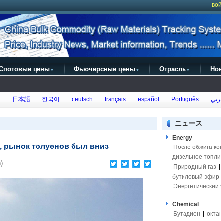
вой
Спотовые цены
Фьючерсные цены
Отрасль
Но
▼
▼
▼
h
日本語
한국어
deutsch
français
español
Português
ربي
ニュース
Energy
, рынок толуенов был вниз
После обжига ко
дизельное топли
)
Природный газ
бутиловый эфир
Энергетический 
Chemical
Бутадиен
|
окта