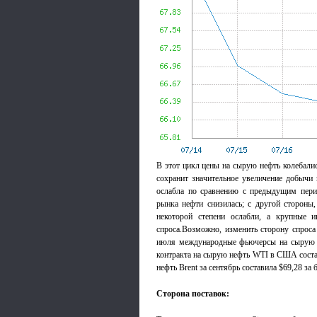
В этот цикл цены на сырую нефть колебалис
сохранит значительное увеличение добычи 
ослабла по сравнению с предыдущим перио
рынка нефти снизилась; с другой сторон
некоторой степени ослабли, а крупные и
спроса.Возможно, изменить сторону спроса
июля международные фьючерсы на сырую не
контракта на сырую нефть WTI в США состав
нефть Brent за сентябрь составила $69,28 за 
Сторона поставок: