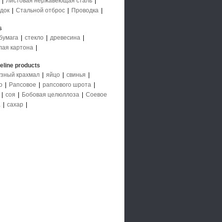
|
Листовая нержавеющая сталь
|
док
|
Стальной отброс
|
Проводка
|
s
бумага
|
стекло
|
древесина
|
лая картона
|
deline products
узный крахмал
|
яйцо
|
свинья
|
о
|
Рапсовое
|
рапсового шрота
|
|
соя
|
Бобовая целюллоза
|
Соевое
а
|
сахар
|