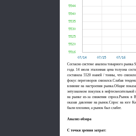
Согласно системе анализа товарного рынка S
года. 14 июля эталонная цена толуона сост
составила 5520 юаней / тонны, что снизил
фокус переговоров снизился.Слабая тенден
влияние на настроения рынка.Общие показ
энтузиазмом покупок в нефтесмесительной
на рынке из-за снижения спроса.Рынок в 
оказав давление на рынок.Спрос на юге К
были плохими, а рынок был слабее.
Анализ обзора
С точки зрения затрат: