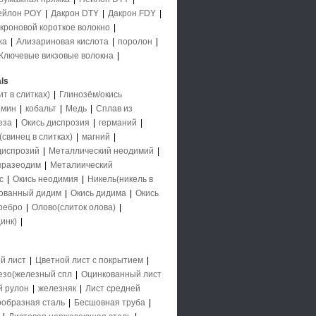
ейлон POY
|
Дакрон DTY
|
Дакрон FDY
|
кроновой короткое волокно
|
жа
|
Ализариновая кислота
|
поролон
|
Ключевые викзовые волокна
|
ls
 в слитках)
|
Глинозём/окись
имин
|
кобальт
|
Медь
|
Сплав из
еза
|
Окись диспрозия
|
германий
|
свинец в слитках)
|
магний
|
диспрозий
|
Металлический неодимий
|
празеодим
|
Металиический
с
|
Окись неодимия
|
Никель(никель в
ованный дидим
|
Окись дидима
|
Окись
ребро
|
Олово(слиток олова)
|
инк)
|
й лист
|
Цветной лист с покрытием
|
езо(железный спл
|
Оцинкованный лист
й рулон
|
железняк
|
Лист средней
образная сталь
|
Бесшовная труба
|