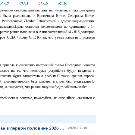
ременно стабилизировала цену на п-ксилен, с текущей ценой
а была реализована в Восточном Китае, Северном Китае,
etrochemical, Zhenhai Petrochemical и другие подразделения
рмальными.Цены остаются неизменными по сравнению с 14
рытие рынка п-ксилена в Азии составляли 814 - 816 долларов
ров США / тонну CFR Китая, что увеличилось на 3 доллара
и привела к снижению настроений рынка.Последние новости
ывают на то, что некоторые устройства будут введены в
ложение будет относительно слабым.С точки зрения спроса,
ой промышленности был слабым, а спрос был медвежьим.В
, и ожидается, что рынок толуона будет работать слабее.
требности в покупке, пожалуйста, не стесняйтесь связаться с
 нуля; взрывный рост экспорта изменяет ландшафт торговли ароматиками
2026-07-30