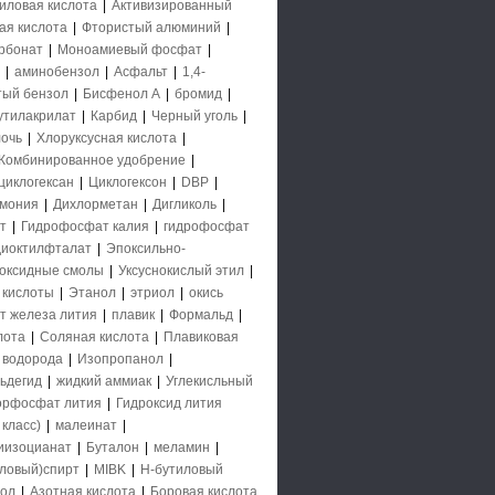
иловая кислота
|
Активизированный
ая кислота
|
Фтористый алюминий
|
рбонат
|
Моноамиевый фосфат
|
|
аминобензол
|
Асфальт
|
1,4-
тый бензол
|
Бисфенол А
|
бромид
|
утилакрилат
|
Карбид
|
Черный уголь
|
очь
|
Хлоруксусная кислота
|
Комбинированное удобрение
|
циклогексан
|
Циклогексон
|
DBP
|
ммония
|
Дихлорметан
|
Дигликоль
|
т
|
Гидрофосфат калия
|
гидрофосфат
диоктилфталат
|
Эпоксильно-
оксидные смолы
|
Уксуснокислый этил
|
 кислоты
|
Этанол
|
этриол
|
окись
т железа лития
|
плавик
|
Формальд
|
лота
|
Соляная кислота
|
Плавиковая
 водорода
|
Изопропанол
|
ьдегид
|
жидкий аммиак
|
Углекисльный
орфосфат лития
|
Гидроксид лития
класс)
|
малеинат
|
иизоцианат
|
Буталон
|
меламин
|
ловый)спирт
|
MIBK
|
Н-бутиловый
нол
|
Азотная кислота
|
Боровая кислота