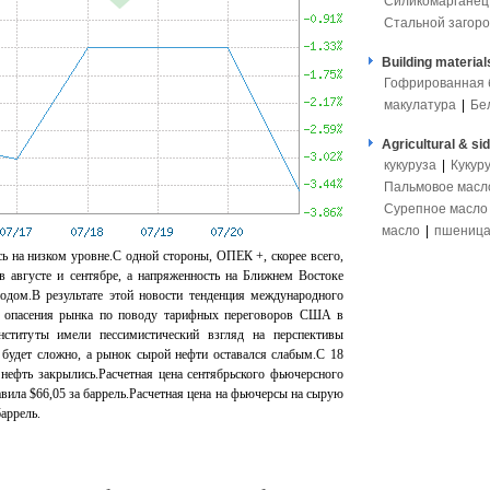
Силикомарганец
Стальной загоро
Building material
Гофрированная 
макулатура
|
Бе
Agricultural & si
кукуруза
|
Кукур
Пальмовое масл
Сурепное масло
масло
|
пшениц
ь на низком уровне.С одной стороны, ОПЕК +, скорее всего,
в августе и сентябре, а напряженность на Ближнем Востоке
дом.В результате этой новости тенденция международного
ы, опасения рынка по поводу тарифных переговоров США в
нституты имели пессимистический взгляд на перспективы
 будет сложно, а рынок сырой нефти оставался слабым.С 18
фть закрылись.Расчетная цена сентябрьского фьючерсного
ила $66,05 за баррель.Расчетная цена на фьючерсы на сырую
баррель.