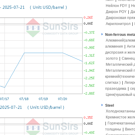
Нейлон FDY
|
Н
Дакрон POY
|
Да
Дакроновая пря
Акрилонитрол
|
Non-ferrous meta
Алюминий(алюмит
алюминия
|
Ант
диспрозия и жел
золото
|
Свинец(
Металлический 
Металлический 
кремний(техниче
слитках )
|
Легир
празеодима
|
се
Цинк(чушковый ц
Steel
Холоднокатанны
Кремнистое жел
|
Горячекатанны
толщины
|
Винто