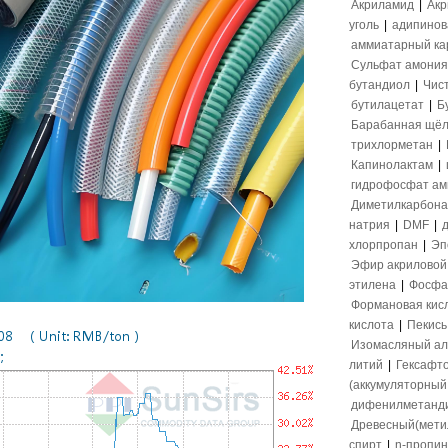
Акриламид
|
Акр
уголь
|
адипинов
аммиатарный ка
Сульфат амония
бутандиол
|
Чис
бутилацетат
|
Б
Барабанная щёл
трихлорметан
|
Капинолактам
|
гидрофосфат а
Диметилкарбона
натрия
|
DMF
|
хлорпропан
|
Эп
Эфир акриловой
этилена
|
Фосфа
Формановая кис
кислота
|
Пекись
Изомасляный ал
литий
|
Гексафт
(аккумуляторный 
дифенилметанд
Древесный(мети
спирт
|
n-пропи