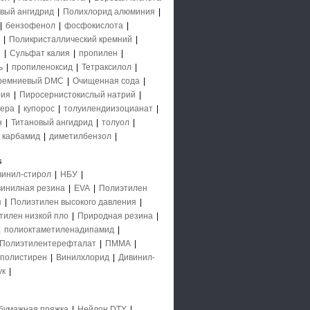
вый ангидрид
|
Полихлорид алюминия
|
|
бензофенол
|
фосфокислота
|
|
Поликристаллический кремний
|
й
|
Сульфат калия
|
пропилен
|
ь
|
пропиленоксид
|
Тетраксилол
|
ремниевый DMC
|
Очищенная сода
|
рия
|
Пиросернистокислый натрий
|
ера
|
купорос
|
толуилендиизоцианат
|
н
|
Титановый ангидрид
|
толуол
|
|
карбамид
|
диметилбензол
|
s
винил-стирол
|
НБУ
|
инилная резина
|
EVA
|
Полиэтилен
я
|
Полиэтилен высокого давления
|
тилен низкой пло
|
Природная резина
|
|
полиоктаметиленадипамид
|
Полиэтилентерефталат
|
ПММА
|
полистирен
|
Винилхлорид
|
Дивинил-
ук
|
бумажная пряжка
|
Нейлон DTY
|