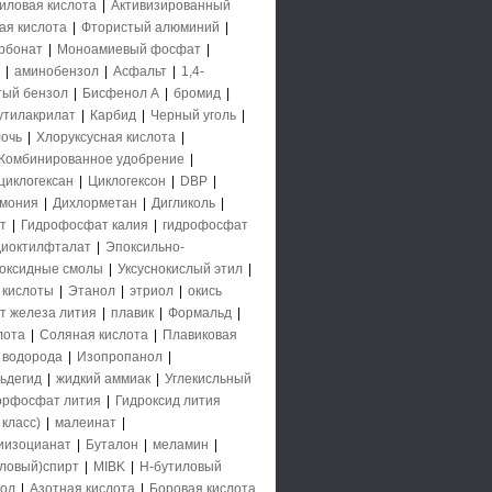
иловая кислота
|
Активизированный
ая кислота
|
Фтористый алюминий
|
рбонат
|
Моноамиевый фосфат
|
|
аминобензол
|
Асфальт
|
1,4-
тый бензол
|
Бисфенол А
|
бромид
|
утилакрилат
|
Карбид
|
Черный уголь
|
очь
|
Хлоруксусная кислота
|
Комбинированное удобрение
|
циклогексан
|
Циклогексон
|
DBP
|
ммония
|
Дихлорметан
|
Дигликоль
|
т
|
Гидрофосфат калия
|
гидрофосфат
диоктилфталат
|
Эпоксильно-
оксидные смолы
|
Уксуснокислый этил
|
 кислоты
|
Этанол
|
этриол
|
окись
т железа лития
|
плавик
|
Формальд
|
лота
|
Соляная кислота
|
Плавиковая
 водорода
|
Изопропанол
|
ьдегид
|
жидкий аммиак
|
Углекисльный
орфосфат лития
|
Гидроксид лития
класс)
|
малеинат
|
иизоцианат
|
Буталон
|
меламин
|
ловый)спирт
|
MIBK
|
Н-бутиловый
нол
|
Азотная кислота
|
Боровая кислота