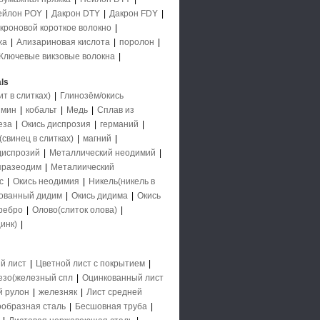
ейлон POY
|
Дакрон DTY
|
Дакрон FDY
|
кроновой короткое волокно
|
жа
|
Ализариновая кислота
|
поролон
|
Ключевые викзовые волокна
|
ls
 в слитках)
|
Глинозём/окись
имин
|
кобальт
|
Медь
|
Сплав из
еза
|
Окись диспрозия
|
германий
|
свинец в слитках)
|
магний
|
диспрозий
|
Металлический неодимий
|
празеодим
|
Металиический
с
|
Окись неодимия
|
Никель(никель в
ованный дидим
|
Окись дидима
|
Окись
ребро
|
Олово(слиток олова)
|
инк)
|
й лист
|
Цветной лист с покрытием
|
езо(железный спл
|
Оцинкованный лист
й рулон
|
железняк
|
Лист средней
образная сталь
|
Бесшовная труба
|