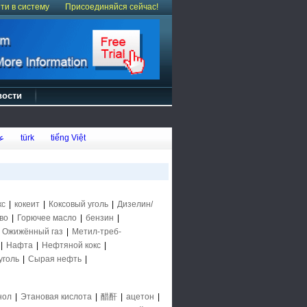
ти в систему
Присоединяйся сейчас!
вости
ع
türk
tiếng Việt
кс
|
кокеит
|
Коксовый уголь
|
Дизелин/
во
|
Горючее масло
|
бензин
|
|
Ожижённый газ
|
Метил-треб-
|
Нафта
|
Нефтяной кокс
|
уголь
|
Сырая нефть
|
нол
|
Этановая кислота
|
醋酐
|
ацетон
|