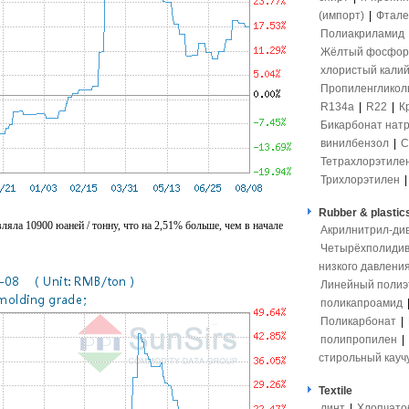
(импорт)
|
Фтале
Полиакриламид
Жёлтый фосфор
хлористый кали
Пропиленгликол
R134a
|
R22
|
К
Бикарбонат нат
винилбензол
|
С
Тетрахлорэтиле
Трихлорэтилен
Rubber & plastic
ляла 10900 юаней / тонну, что на 2,51% больше, чем в начале
Акрилнитрил-ди
Четырёхполидив
низкого давлени
Линейный полиэ
поликапроамид
Поликарбонат
|
полипропилен
|
стирольный кауч
Textile
линт
|
Хлопчато