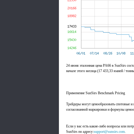
24 июня эталонная цена PA66 в SunSirs сост
начале этого месяца (17 433,33 юаней / тонны
Применение SunSirs Benchmark Pricing
Трейдеры могут ценообразовать спотовые и 
согласованной маркировки и формулы ценооб
Если у вас есть какие-либо вопросы или потр
SunSirs по адресу:
support@sunsirs.com
.