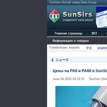
SunSirs--Китай товар Data Group
Главная страница
BCI
Информация о товарах
Глобальны языки:
中文
englis
ニュース
Цены на PA6 и PA66 в SunSi
June 24 2025 14:13:13 SunSirs (Sel