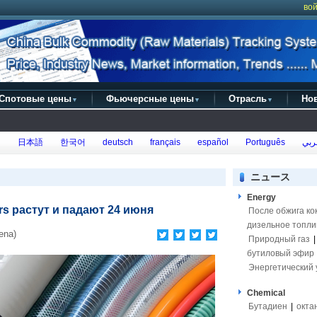
вой
Спотовые цены
Фьючерсные цены
Отрасль
Но
▼
▼
▼
h
日本語
한국어
deutsch
français
español
Português
ربي
ニュース
Energy
rs растут и падают 24 июня
После обжига ко
дизельное топли
ena)
Природный газ
бутиловый эфир
Энергетический 
Chemical
Бутадиен
|
окта