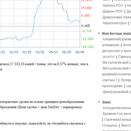
Нейлон FDY
|
Н
Дакрон POY
|
Да
Дакроновая пря
Акрилонитрол
|
Non-ferrous meta
Алюминий(алюмит
алюминия
|
Ант
диспрозия и жел
золото
|
Свинец(
Металлический 
авляла 17 333,33 юаней / тонны, что на 0,57% меньше, чем в
Металлический 
).
кремний(техниче
слитках )
|
Легир
празеодима
|
се
Цинк(чушковый ц
контрактные сделки на основе принципа ценообразования
Steel
разования (Цена сделки = цена SunSirs + маркировка).
Холоднокатанны
Кремнистое жел
|
Горячекатанны
ебности в покупке, пожалуйста, не стесняйтесь связаться с
толщины
|
Винто