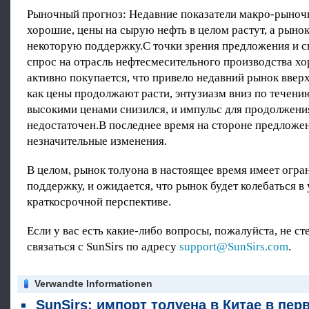
Рыночный прогноз: Недавние показатели макро-рыноч
хорошие, цены на сырую нефть в целом растут, а рыно
некоторую поддержку.С точки зрения предложения и с
спрос на отрасль нефтесмесительного производства хо
активно покупается, что привело недавний рынок вверх,
как цены продолжают расти, энтузиазм вниз по течению
высокими ценами снизился, и импульс для продолжени
недостаточен.В последнее время на стороне предложе
незначительные изменения.
В целом, рынок толуона в настоящее время имеет огр
поддержку, и ожидается, что рынок будет колебаться в
краткосрочной перспективе.
Если у вас есть какие-либо вопросы, пожалуйста, не ст
связаться с SunSirs по адресу
support@SunSirs.com
.
Verwandte Informationen
SunSirs: импорт толуена в Китае в первой половине 2026 года почти достиг нуля; взрывный рост экспорта изменяет ландшафт торговли ароматикам