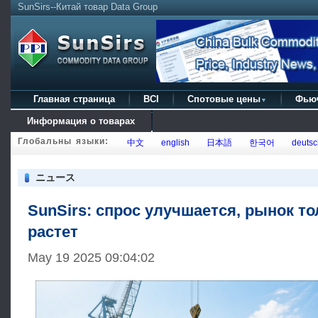
SunSirs--Китай товар Data Group
Главная страница
BCI
Спотовые цены
Фью
▼
Информация о товарах
Глобальны языки:
中文
english
日本語
한국어
deutsc
ニュース
SunSirs: спрос улучшается, рынок то
растет
May 19 2025 09:04:02