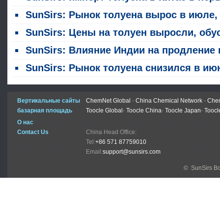
SunSirs: Рынок толуена вырос в июле, подстегнув факторами как стоимости, так и спроса и предлож
SunSirs: Цены на толуен выросли, обусловленные одновременным ростом как факторов затрат, так и динамики спроса и предложен
SunSirs: Влияние Индии на продление политики нулевых тарифов на нефтехимические продукты на китайский рынок толу
SunSirs: Рынок толуена снизился в июне на фоне давления спроса и предложен
Вертикальные сайты
ChemNet Global
-
China Chemical Network
-
Chem
базарная площадь
Toocle Global
-
Toocle China
-
Toocle Japan
-
Toocl
О нас
Contact Us
China Head Office:
Tel:
+86 571 87759010
Email:
support@sunsirs.com
© SunSirs В