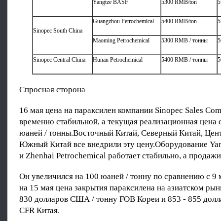
Yangtze BASF
5300 RMB/ton
5
Guangzhou Petrochemical
5400 RMB/ton
5
Sinopec South China
Maoming Petrochemical
5300 RMB / тонны
5
Sinopec Central China
Hunan Petrochemical
5400 RMB / тонны
5
Спросная сторона
16 мая цена на параксилен компании Sinopec Sales Co
временно стабильной, а текущая реализационная цена 
юаней / тонны.Восточный Китай, Северный Китай, Цен
Южный Китай все внедрили эту цену.Оборудование Yan
и Zhenhai Petrochemical работает стабильно, а продаж
Он увеличился на 100 юаней / тонну по сравнению с 9
на 15 мая цена закрытия параксилена на азиатском рын
830 долларов США / тонну FOB Кореи и 853 - 855 дол
CFR Китая.