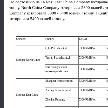
По состоянию на 16 мая, East China Company котирова
тонну, North China Company котировала 5300 юаней / т
Company котировала 5300 - 5400 юаней / тонну, а Cent
котировала 5400 юаней / тонну.
Область
Factory
12 мая
1
Qilu Petrochemical
5300 RMB/ton
5
Tianjin Petrochemical
5300 RMB/ton
5
Sinopec North China
Шицзячжуанский
5300 RMB/ton
5
нефтепереработчик
Shanghai Petrochemical
5300 RMB/ton
5
Anqing Petrochemical
5300 RMB/ton
5
Sinopec East China
Zhenhai Refining
5300 RMB/ton
5