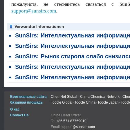
пожалуйста, не стесняйтесь связаться с SunS
support@sunsirs.com
.
Verwandte Informationen
SunSirs: Интеллектуальная информация о сырьевых товарах химической промышленности (6 августа 20
SunSirs: Интеллектуальная информация о сырьевых товарах в химической промышленности (5 августа 2026 г
SunSirs: Рынок стирола слабо снизился на прошлой неделе (27 - 31 ию
SunSirs: Интеллектуальная информация о сырьевых товарах в химической промышленности (29 июля 20
SunSirs: Интеллектуальная информация о сырьевых товарах в химической промышленности (28 июля 20
Вертикальные сайты
ChemNet Global
-
China Chemical Network
-
Chem
базарная площадь
Toocle Global
-
Toocle China
-
Toocle Japan
-
Toocl
О нас
Contact Us
China Head Office:
Tel:
+86 571 87759010
Email:
support@sunsirs.com