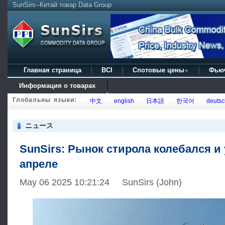
SunSirs--Китай товар Data Group
Главная страница
BCI
Спотовые цены
Фью
▼
Информация о товарах
Глобальны языки:
中文
english
日本語
한국어
deutsc
ニュース
SunSirs: Рынок стирола колебался и 
апреле
May 06 2025 10:21:24 SunSirs (John)