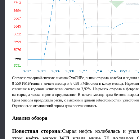
Согласно товарной системе анализа СунСИРс, рынок стирола колебал и поднял в
8 550 РМБ/тонна в начале месяца и 8 638 РМБ/тонна в конце месяца. Недельны
снижение в годовом исчислении составило 3,92%. На рынок стирола в феврале
на сырье, а также спрос и предложение. В начале месяца цена бензола выросл
Цена бензола продолжала расти, с высокими ценами себестоимости и ужесточен
Однако из-за ограничений спроса цена восстановилась.
Анализ обзора
Новостная сторона:
Сырая нефть колебалась и упал
этом нефть марки WTI упала ниже 70 долларов 