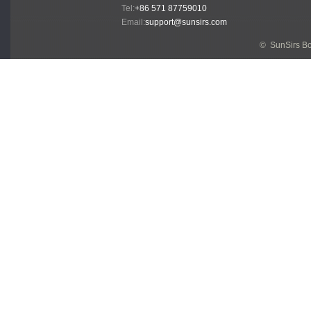
Tel:
+86 571 87759010
Email:
support@sunsirs.com
© SunSirs В