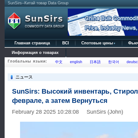
SunSirs--Китай товар Data Group
Главная страница
BCI
Спотовые цены
Фью
▼
Информация о товарах
Глобальны языки:
中文
english
日本語
한국어
deutsc
ニュース
SunSirs: Высокий инвентарь, Стирол
феврале, а затем Вернуться
February 28 2025 10:28:08 SunSirs (John)