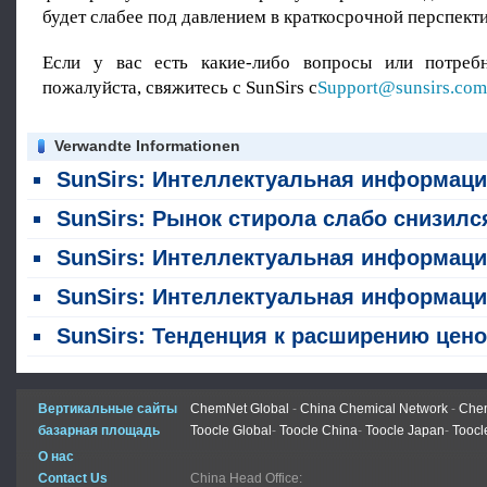
будет слабее под давлением в краткосрочной перспекти
Если у вас есть какие-либо вопросы или потребн
пожалуйста, свяжитесь с SunSirs с
Support@sunsirs.com
Verwandte Informationen
SunSirs: Интеллектуальная информация о сырьевых товарах в химической промышленности (5 августа 2026 г
SunSirs: Рынок стирола слабо снизился на прошлой неделе (27 - 31 ию
SunSirs: Интеллектуальная информация о сырьевых товарах в химической промышленности (29 июля 20
SunSirs: Интеллектуальная информация о сырьевых товарах в химической промышленности (28 июля 20
SunSirs: Тенденция к расширению ценового разрыва между отечественным бензолом и стиролом, вероятно, сохранится в краткосрочной перспе
Вертикальные сайты
ChemNet Global
-
China Chemical Network
-
Chem
базарная площадь
Toocle Global
-
Toocle China
-
Toocle Japan
-
Toocl
О нас
Contact Us
China Head Office: