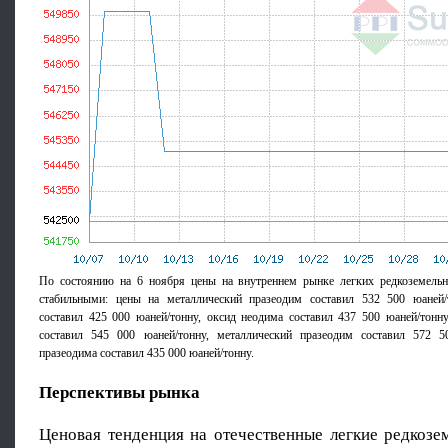
По состоянию на 6 ноября цены на внутреннем рынке легких редкоземельн
стабильными: цены на металлический празеодим составил 532 500 юаней/
составил 425 000 юаней/тонну, оксид неодима составил 437 500 юаней/тонн
составил 545 000 юаней/тонну, металлический празеодим составил 572 5
празеодима составил 435 000 юаней/тонну.
Перспективы рынка
Ценовая тенденция на отечественные легкие редкозе