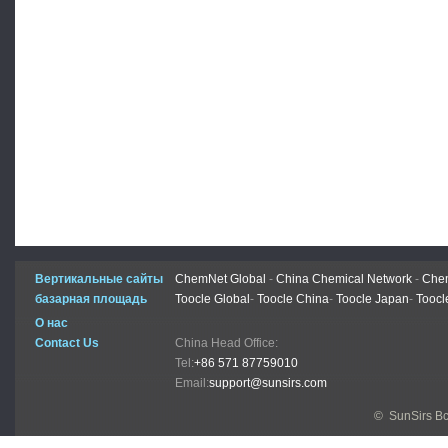
Вертикальные сайты
ChemNet Global
-
China Chemical Network
-
Chem
базарная площадь
Toocle Global
-
Toocle China
-
Toocle Japan
-
Toocl
О нас
Contact Us
China Head Office:
Tel:
+86 571 87759010
Email:
support@sunsirs.com
© SunSirs В