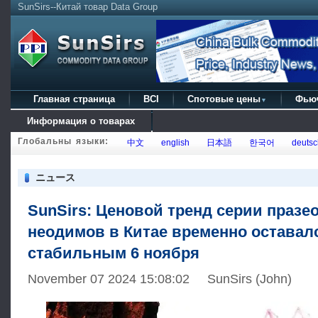
SunSirs--Китай товар Data Group
Главная страница
BCI
Спотовые цены
Фью
▼
Информация о товарах
Глобальны языки:
中文
english
日本語
한국어
deutsc
ニュース
SunSirs: Ценовой тренд серии праз
неодимов в Китае временно оставал
стабильным 6 ноября
November 07 2024 15:08:02 SunSirs (John)