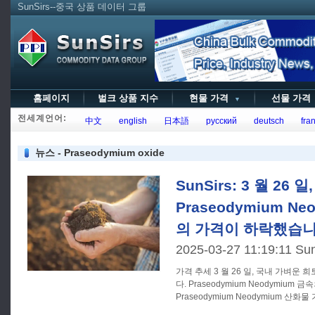
SunSirs--중국 상품 데이터 그룹
홈페이지
벌크 상품 지수
현물 가격
선물 가
▼
전세계언어:
中文
english
日本語
русский
deutsch
fran
뉴스 - Praseodymium oxide
SunSirs: 3 월 26
Praseodymium N
의 가격이 하락했습니
2025-03-27 11:19:11 Su
가격 추세 3 월 26 일, 국내 가벼운 희토류 시장의 일부 가격이 하락했
다. Praseodymium Neodymium 금속
Praseodymium Neodymium 산화