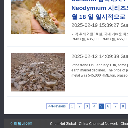
Neodymium 시리즈
월 18 일 일시적으
2025-02-19 15:39:27 Su
가격 추세 2 월 18 일, 국내 가벼운 희토류 시장 가격 추세는 545, 000
RMB / 톤, 435, 000 RMB / 톤, 455, 0
2025-02-12 14:09:39 Su
Price trend On February 11th, some prices in the domestic light rare
earth market declined. The price 
metal was 545,000 RMB/ton, prase
<<Previous
1
2
3
4
5
6
7
8
수직 웹 사이트
ChemNet Global
-
China Chemical Network
-
Chem