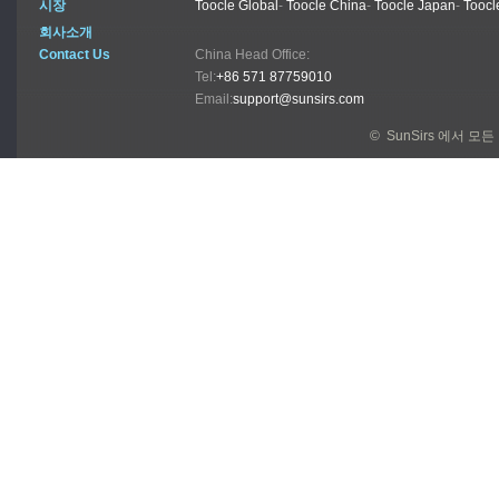
시장
Toocle Global
-
Toocle China
-
Toocle Japan
-
Toocl
회사소개
Contact Us
China Head Office:
Tel:
+86 571 87759010
Email:
support@sunsirs.com
© SunSirs 에서 