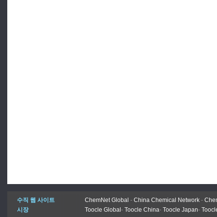
수직 웹 사이트
ChemNet Global
-
China Chemical Network
-
Chem
시장
Toocle Global
-
Toocle China
-
Toocle Japan
-
Toocl