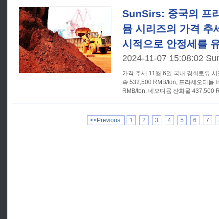
SunSirs: 중국의
뮴 시리즈의 가격 추세
시적으로 안정세를 
2024-11-07 15:08:02 Su
가격 추세 11월 6일 국내 경희토류 시장은 프라세오디뮴 네오디뮴 금
속 532,500 RMB/ton, 프라세오디뮴
RMB/ton, 네오디뮴 산화물 437,500 
RMB/ton, 프라세오디뮴
<<Previous
1
2
3
4
5
6
7