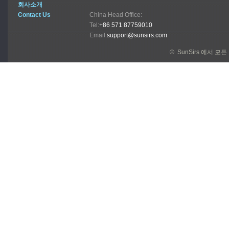
회사소개
Contact Us
China Head Office:
Tel:
+86 571 87759010
Email:
support@sunsirs.com
© SunSirs 에서 