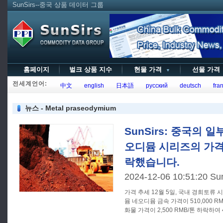
SunSirs--중국 상품 데이터 그룹
홈페이지
벌크 상품 지수
현물 가격
선물 가
▼
전세계언어:
中文
english
日本語
русский
deutsch
fran
뉴스 - Metal praseodymium
SunSirs: 중국의 
오디뮴 시리즈의 가격이
락했습니다.
2024-12-06 10:51:20 Su
가격 추세 12월 5일, 국내 경희토류 시장 가격이 하락하여 프라세오디
뮴 네오디뮴 금속 가격이 510,000 
화물 가격이 2,500 RMB/톤 하락하여 
물