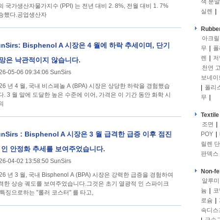
색 분말
 국가생산자물가지수 (PPI) 는 전년 대비 2. 8%, 전월 대비 1. 7%
실렌
|
승했다.공업생산자
Rubber
아크릴
unSirs: Bisphenol A 시장은 4 월에 하락 추세이며, 단기
무
|
폴
렌
|
저
망은 낙관적이지 않습니다.
천연 
26-05-06 09:34:06 SunSirs
보네이
026 년 4 월, 국내 비스페놀 A (BPA) 시장은 상당한 하락을 경험했습
|
폴리
다. 3 월 말에 도달한 높은 수준에 이어, 가격은 이 기간 동안 화학 시
무
|
의
Textile
조면
|
unSirs : Bisphenol A 시장은 3 월 급격한 급증 이후 점진
POY
|
릴렌 
 인 안정화 추세를 보여주었습니다.
판덱스
26-04-02 13:58:50 SunSirs
Non-fe
26 년 3 월, 국내 Bisphenol A (BPA) 시장은 강력한 급증을 경험하여
알루미
격한 상승 궤도를 보여주었습니다.그것은 초기 열광적 인 스파이크
늄
|
코
 특징으로하는 "롤러 코스터" 를 타고,
로슘
|
속디스