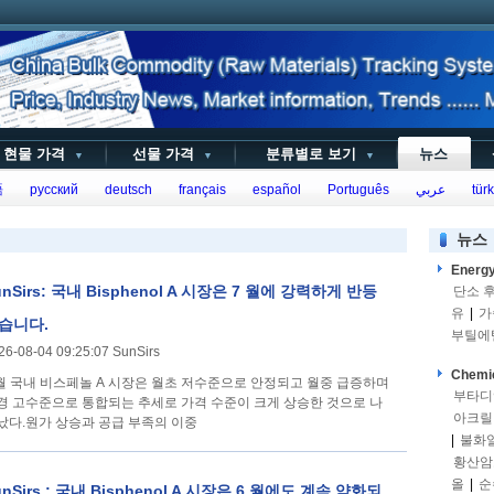
현물 가격
선물 가격
분류별로 보기
뉴스
▼
▼
▼
語
русский
deutsch
français
español
Português
عربي
türk
뉴스
Energ
unSirs: 국내 Bisphenol A 시장은 7 월에 강력하게 반등
단소 
유
|
가
습니다.
부틸에
26-08-04 09:25:07 SunSirs
Chemi
 월 국내 비스페놀 A 시장은 월초 저수준으로 안정되고 월중 급증하며
부타디
경 고수준으로 통합되는 추세로 가격 수준이 크게 상승한 것으로 나
아크릴
났다.원가 상승과 공급 부족의 이중
|
불화
황산암
올
|
순
unSirs : 국내 Bisphenol A 시장은 6 월에도 계속 약화되