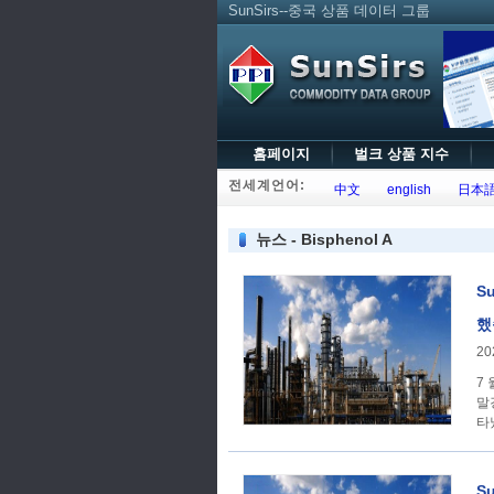
SunSirs--중국 상품 데이터 그룹
홈페이지
벌크 상품 지수
전세계언어:
中文
english
日本
뉴스 - Bisphenol A
S
했
20
7
말
타
S