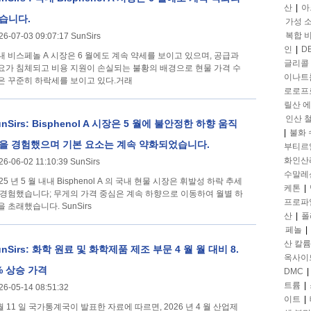
산
|
아
습니다.
가성 
복합 
26-07-03 09:07:17 SunSirs
인
|
D
내 비스페놀 A 시장은 6 월에도 계속 약세를 보이고 있으며, 공급과
글리콜
요가 침체되고 비용 지원이 손실되는 불황의 배경으로 현물 가격 수
이나트
은 꾸준히 하락세를 보이고 있다.거래
로로프
릴산 
인산 
unSirs: Bisphenol A 시장은 5 월에 불안정한 하향 움직
|
불화
을 경험했으며 기본 요소는 계속 약화되었습니다.
부티르
화인산
26-06-02 11:10:39 SunSirs
수말레
25 년 5 월 내내 Bisphenol A 의 국내 현물 시장은 휘발성 하락 추세
케톤
|
 경험했습니다; 무게의 가격 중심은 계속 하향으로 이동하여 월별 하
프로파
을 초래했습니다. SunSirs
산
|
폴
페놀
|
산 칼륨
unSirs: 화학 원료 및 화학제품 제조 부문 4 월 월 대비 8.
옥사이
% 상승 가격
DMC
|
트륨
|
26-05-14 08:51:32
이트
|
 월 11 일 국가통계국이 발표한 자료에 따르면, 2026 년 4 월 산업제