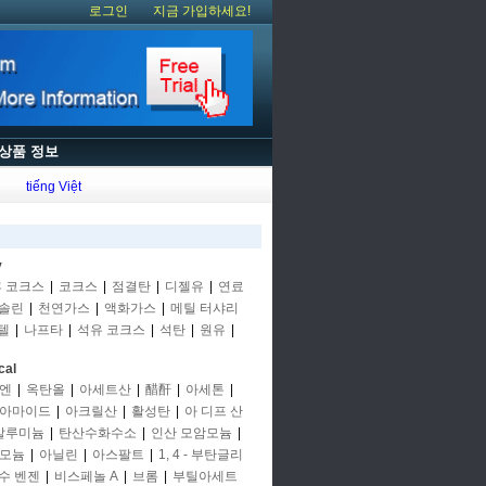
로그인
지금 가입하세요!
상품 정보
tiếng Việt
y
후 코크스
|
코크스
|
점결탄
|
디젤유
|
연료
솔린
|
천연가스
|
액화가스
|
메틸 터샤리
텔
|
나프타
|
석유 코크스
|
석탄
|
원유
|
cal
엔
|
옥탄올
|
아세트산
|
醋酐
|
아세톤
|
아마이드
|
아크릴산
|
활성탄
|
아 디프 산
알루미늄
|
탄산수화수소
|
인산 모암모늄
|
모늄
|
아닐린
|
아스팔트
|
1, 4 - 부탄글리
수 벤젠
|
비스페놀 A
|
브롬
|
부틸아세트