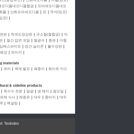
규소(공업규소)
|
산화네오디뮴
|
니켈(잉곳)
세오디뮴네오디뮴합금
|
프라세오디뮴네오
화물
|
산화프라세오디뮴
|
은
|
주석(잉곳)
잉곳)
|
연판
|
착색도장강판
|
규소철(철합금)
|
아
판
|
열간 압연 코일
|
철광석
|
중판
|
이형
심레스파이프
|
망간 실리콘
|
불수강판
|
폐강
|
와이어
|
ng materials
|
유리
|
목재 펄프
|
폐종이
|
화이트 카드
ltural & sideline products
|
옥수수 전분
|
달걀
|
생 돼지
|
팜오일
|
유채 식사
|
채종유
|
대두
|
콩비지
|
대두
맥
|
백설탕
|
et
-
TexIndex