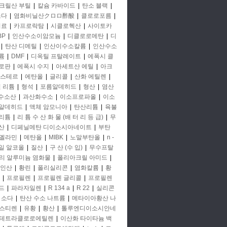
크릴산 부틸
|
칼슘 카바이드
|
탄소 블랙
|
소다
|
염화비닐산クロロ酢酸
|
클로로포름
|
비료
|
카프로락탐
|
시클로헥산
|
사이토카
BP
|
인산수소이암모늄
|
디클로로메탄
|
디
|
탄산 디메틸
|
인산이수소칼륨
|
인산수소
륨
|
DMF
|
디옥틸 프탈레이트
|
에폭시 클
로판
|
에폭시 수지
|
아세트산 에틸
|
아크
에스테르
|
에탄올
|
글리콜
|
산화 에틸렌
|
철 리튬
|
형석
|
포름알데히드
|
형산
|
염산
 수소산
|
과산화수소
|
이소프로파올
|
이소
알데히드
|
액체 암모니아
|
탄산리튬
|
육불
리튬
|
리 튬 수 산 화 물 (배 터 리 등 급)
|
무
산
|
디페닐메탄 디이소시아네이트
|
부탄
멜라민
|
메탄올
|
MIBK
|
노말부탄올
|
n -
일 알코올
|
질산
|
구 산 (수 입)
|
무수프탈
리 알루미늄 염화물
|
폴리아크릴 아미드
|
인산
|
황린
|
폴리실리콘
|
염화칼륨
|
황
|
프로필렌
|
프로필렌 글리콜
|
프로필렌
드
|
파라자일렌
|
R 134 a
|
R 22
|
실리콘
소다
|
탄산 수소 나트륨
|
메타이아황산 나
스티렌
|
유황
|
황산
|
톨루엔디이소시안네
테트라클로로에틸렌
|
이산화 타이타늄 백