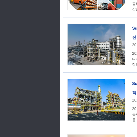
품의
상
S
전
20
2
니
장
S
적
20
20
급
를