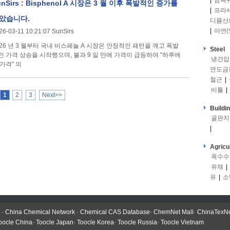
|
금속
unSirs : Bisphenol A 시장은 3 월 이후 폭발적인 증가를
|
프라
았습니다.
디뮴산
|
아연(
26-03-11 10:21:07 SunSirs
026 년 3 월부터 국내 비스페놀 A 시장은 안정적인 패턴을 깨고 폭발
Steel
인 가격 상승을 시작했으며, 불과 9 일 만에 가격이 급등하여 "하루에
냉간압
 가격" 의
연도금
철근
|
비틀
|
1
2
3
Next>>
Buildi
골판지
|
Agricu
옥수수
유채
|
유
|
소
-
China Chemical Network
-
Chemical CAS Database
-
ChemNet Mall
-
ChinaTexN
oocle China
-
Toocle Japan
-
Toocle Korea
-
Toocle Russia
-
Toocle Vietnam