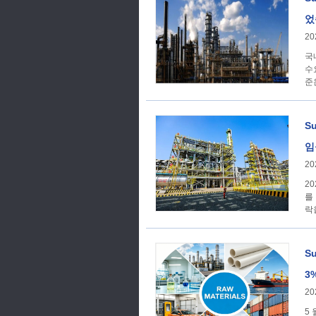
었
20
국
수
준
S
임
20
20
를
락
S
3
20
5