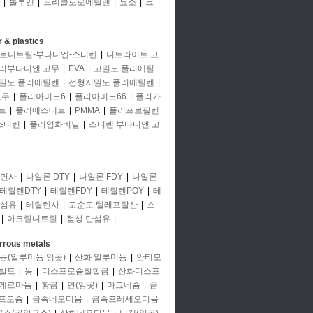
|
톨루엔
|
트리클로로에틸렌
|
뇨소
|
크
 & plastics
로니트릴-부타디엔-스티렌
|
니트라이트 고
리부타디엔 고무
|
EVA
|
고밀도 폴리에틸
밀도 폴리에틸렌
|
선형저밀도 폴리에틸렌
|
고무
|
폴리아미드6
|
폴리아미드66
|
폴리카
트
|
폴리에스테르
|
PMMA
|
폴리프로필렌
스티렌
|
폴리염화비닐
|
스티렌 부타디엔 고
면사
|
나일론 DTY
|
나일론 FDY
|
나일론
테릴렌DTY
|
테릴렌FDY
|
테릴렌POY
|
테
단섬유
|
테릴렌사
|
고순도 텔레프탈산
|
스
|
아크릴니트릴
|
점성 단섬유
|
rrous metals
늄(알루미늄 잉곳)
|
산화 알루미늄
|
안티모
발트
|
동
|
디스프로슘철합금
|
산화디스프
게르마늄
|
황금
|
연(잉곳)
|
마그네슘
|
금
프로슘
|
금속네오디뮴
|
금속프레세오디뮴