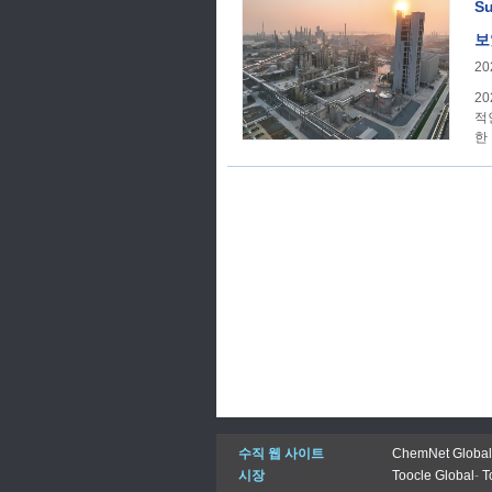
S
보
20
2
적
한
수직 웹 사이트
ChemNet Global
시장
Toocle Global
-
T