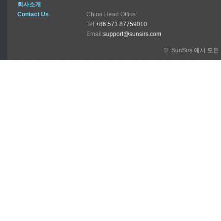
회사소개
Contact Us
China Head Office:
Tel:
+86 571 87759010
Email:
support@sunsirs.com
© SunSirs 에서 