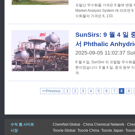
프탈산 무수화물 가격은 9 월에 변동 하락했다. SunSirs 
Market Analysis System 에 따르
수화물의 가격은 6, 133.
SunSirs: 9 월 4
서 Phthalic Anhyd
2025-09-05 11:02:37 Su
9 월 4 일, SunSirs 의 프탈탈 무수화물
톤이었습니다. 9 월 4 일, 중국 동부 지역의 프탈탈 무수화물 시장은 가
격
<<Previous
1
2
3
4
5
6
7
8
9
수직 웹 사이트
ChemNet Global
-
China Chemical Network
-
Chem
시장
Toocle Global
-
Toocle China
-
Toocle Japan
-
Toocl