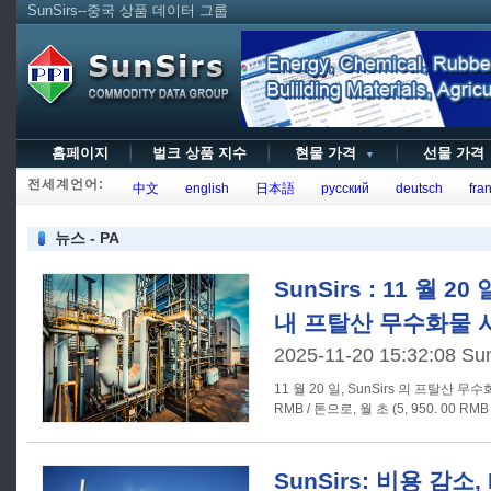
SunSirs--중국 상품 데이터 그룹
홈페이지
벌크 상품 지수
현물 가격
선물 가
▼
전세계언어:
中文
english
日本語
русский
deutsch
fran
뉴스 - PA
SunSirs : 11 월 
내 프탈산 무수화물 
2025-11-20 15:32:08 Su
11 월 20 일, SunSirs 의 프탈산 무수
RMB / 톤으로, 월 초 (5, 950. 00 RMB 
SunSirs: 비용 감소, P