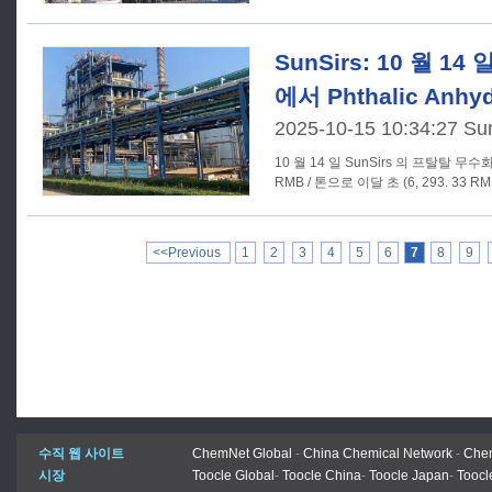
SunSirs: 10 월 1
에서 Phthalic Anh
2025-10-15 10:34:27 Su
10 월 14 일 SunSirs 의 프탈탈 무수
RMB / 톤으로 이달 초 (6, 293. 33 RM
<<Previous
1
2
3
4
5
6
7
8
9
수직 웹 사이트
ChemNet Global
-
China Chemical Network
-
Chem
시장
Toocle Global
-
Toocle China
-
Toocle Japan
-
Toocl