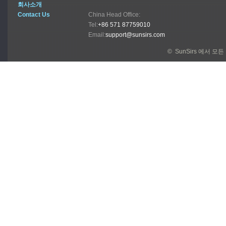
회사소개
Contact Us
China Head Office:
Tel:
+86 571 87759010
Email:
support@sunsirs.com
© SunSirs 에서 