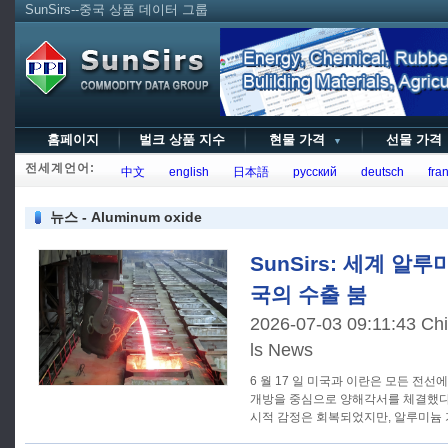
SunSirs--중국 상품 데이터 그룹
홈페이지
벌크 상품 지수
현물 가격
선물 가
▼
전세계언어:
中文
english
日本語
русский
deutsch
fran
뉴스 - Aluminum oxide
SunSirs: 세계 알
국의 수출 붐
2026-07-03 09:11:43 Ch
ls News
6 월 17 일 미국과 이란은 모든 전
개방을 중심으로 양해각서를 체결했다.
시적 감정은 회복되었지만, 알루미늄