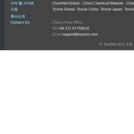
수직 웹 사이트
ChemNet Global
-
China Chemical Network
-
Chem
시장
Toocle Global
-
Toocle China
-
Toocle Japan
-
Toocl
회사소개
Contact Us
China Head Office:
Tel:
+86 571 87759010
Email:
support@sunsirs.com
© SunSirs 에서 