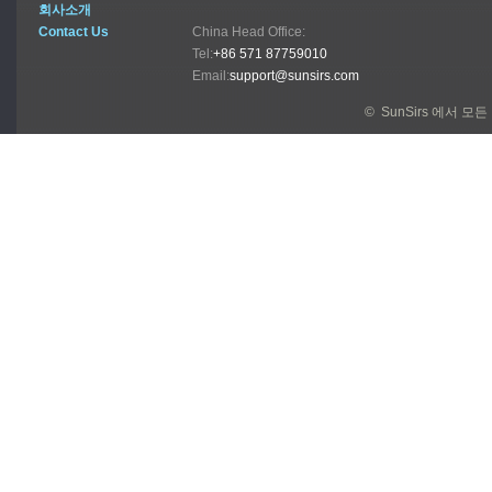
회사소개
Contact Us
China Head Office:
Tel:
+86 571 87759010
Email:
support@sunsirs.com
© SunSirs 에서 