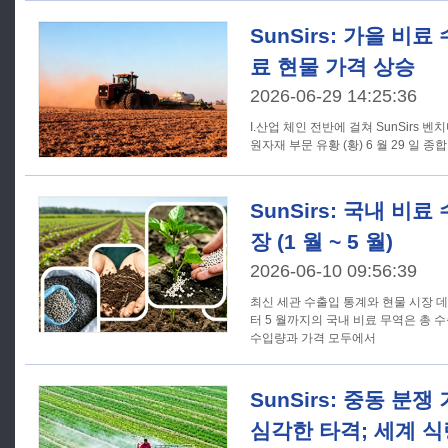
SunSirs: 가을 비
료 현물 가격 상승
2026-06-29 14:25:36
I.산업 체인 전반에 걸쳐 SunSirs 벤치마킹 
원자재 부문 유황 (황) 6 월 
SunSirs: 국내 비
장 (1 월 ~ 5 월)
2026-06-10 09:56:39
최신 세관 수출입 통계와 현물 시장 데이
터 5 월까지의 국내 비료 무역은 총
수입량과 가격 모두에서
SunSirs: 중동 분
심각한 타격; 세계 식