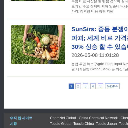
복합 비료 시장은 현재 봄 경작이 끝
도기인 수요 침체에 처해 있습니다.시
가격; 강력한 비용 측면 지원;
SunSirs: 중동 분
파괴; 세계 비료 가격
30% 상승 할 수 있습
2026-05-08 11:01:28
농업 투입 뉴스 (Agricultural Input 
일 세계은행 (World Bank) 은 최신 '
1
2
3
4
5
Next>>
수직 웹 사이트
ChemNet Global
-
China Chemical Network
-
Chem
시장
Toocle Global
-
Toocle China
-
Toocle Japan
-
Toocl