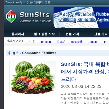
SunSirs--중국 상품 데이터 그룹
홈페이지
벌크 상품 지수
현물 가격
선물 가
▼
전세계언어:
中文
english
日本語
русский
deutsch
fran
뉴스 - Compound Fertilizer
SunSirs: 국내 복
에서 시장가격 안정,
느리다
2026-08-03 14:22:23
국내 복합비료 시장은 최근 일반적으
가을 사전 판매의 꾸준한 진전과 다운
이에 눈에 띄는 단절이 지속되고 있습