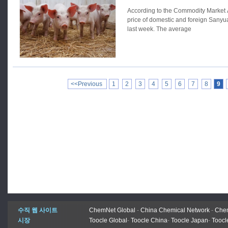
According to the Commodity Market A
price of domestic and foreign Sanyua
last week. The average
<<Previous
1
2
3
4
5
6
7
8
9
수직 웹 사이트
ChemNet Global
-
China Chemical Network
-
Chem
시장
Toocle Global
-
Toocle China
-
Toocle Japan
-
Toocl