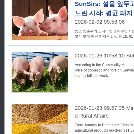
SunSirs: 설을 앞
느린 시작; 평균 돼지
2026-02-02 09:58:06
농업 농촌부의 모니터링에 따르면 1 월
고기 도매 평균 가격은 1 kg 당 18. 6
2026-01-26 10:58:10 Su
According to the Commodity Market A
price of domestic and foreign Sanyua
slightly fell last week,
2026-01-23 09:57:35 Mini
d Rural Affairs
From January to December, China's 
agricultural products reached 311.57 