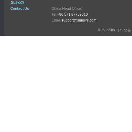
회사소개
Contact Us
China Head Office:
Tel:
+86 571 87759010
Email:
support@sunsirs.com
© SunSirs 에서 