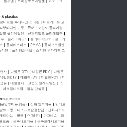
|
톨루엔
|
트리클로로에틸렌
|
뇨소
|
크
 & plastics
로니트릴-부타디엔-스티렌
|
니트라이트 고
리부타디엔 고무
|
EVA
|
고밀도 폴리에틸
밀도 폴리에틸렌
|
선형저밀도 폴리에틸렌
|
고무
|
폴리아미드6
|
폴리아미드66
|
폴리카
트
|
폴리에스테르
|
PMMA
|
폴리프로필렌
스티렌
|
폴리염화비닐
|
스티렌 부타디엔 고
면사
|
나일론 DTY
|
나일론 FDY
|
나일론
테릴렌DTY
|
테릴렌FDY
|
테릴렌POY
|
테
단섬유
|
테릴렌사
|
고순도 텔레프탈산
|
스
|
아크릴니트릴
|
점성 단섬유
|
rrous metals
늄(알루미늄 잉곳)
|
산화 알루미늄
|
안티모
발트
|
동
|
디스프로슘철합금
|
산화디스프
게르마늄
|
황금
|
연(잉곳)
|
마그네슘
|
금
프로슘
|
금속네오디뮴
|
금속프레세오디뮴