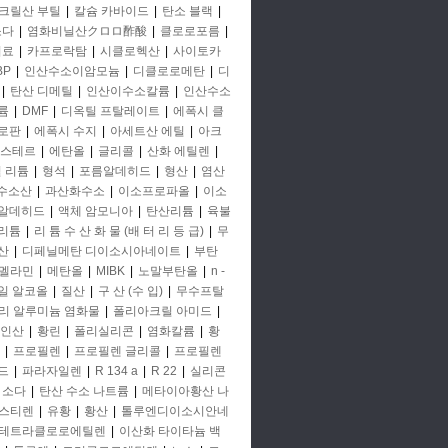
크릴산 부틸
|
칼슘 카바이드
|
탄소 블랙
|
소다
|
염화비닐산クロロ酢酸
|
클로로포름
|
비료
|
카프로락탐
|
시클로헥산
|
사이토카
BP
|
인산수소이암모늄
|
디클로로메탄
|
디
|
탄산 디메틸
|
인산이수소칼륨
|
인산수소
륨
|
DMF
|
디옥틸 프탈레이트
|
에폭시 클
로판
|
에폭시 수지
|
아세트산 에틸
|
아크
에스테르
|
에탄올
|
글리콜
|
산화 에틸렌
|
철 리튬
|
형석
|
포름알데히드
|
형산
|
염산
 수소산
|
과산화수소
|
이소프로파올
|
이소
알데히드
|
액체 암모니아
|
탄산리튬
|
육불
리튬
|
리 튬 수 산 화 물 (배 터 리 등 급)
|
무
산
|
디페닐메탄 디이소시아네이트
|
부탄
멜라민
|
메탄올
|
MIBK
|
노말부탄올
|
n -
일 알코올
|
질산
|
구 산 (수 입)
|
무수프탈
리 알루미늄 염화물
|
폴리아크릴 아미드
|
인산
|
황린
|
폴리실리콘
|
염화칼륨
|
황
|
프로필렌
|
프로필렌 글리콜
|
프로필렌
드
|
파라자일렌
|
R 134 a
|
R 22
|
실리콘
소다
|
탄산 수소 나트륨
|
메타이아황산 나
스티렌
|
유황
|
황산
|
톨루엔디이소시안네
테트라클로로에틸렌
|
이산화 타이타늄 백