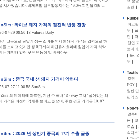
(PMI)는 49.2%로, 전월 대비 1.1%p 하락하여 경제 활동이 위축되었
색 분말
을 시사했습니다. 비제조업 업무활동지수는 49.0%로 전월 대비
실렌
|
.2%p 하락하여 비제조업
Rubber
아크릴
unSirs: 라이브 돼지 가격의 점진적 반등 전망
무
|
폴
26-07-29 08:56:13 Futures Daily
렌
|
저
 분기 고온으로 단말기 생육 소비를 억제한 돼지 가격은 압력으로 하
천연 
세를 보이고 있지만 정책규제의 하단유지효과에 힘입어 가격 하락
보네이
지는 제약돼 있어 낮은 변동성 및 바닥아웃
|
폴리
무
|
Textile
조면
|
unSirs : 중국 국내 생 돼지 가격이 약하다
POY
|
26-07-27 11:00:58 SunSirs
릴렌 
nSirs 의 데이터에 따르면, 지난 주 국내 ' 3 - way 교차 ' 살아있는 돼
판덱스
의 가격은 여전히 약세를 보이고 있으며, 주초 평균 가격은 10. 87
Non-fe
알루미
늄
|
코
로슘
|
속디스
unSirs : 2026 년 상반기 중국의 고기 수출 급증