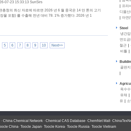
|
금속
26-07-23 15:33:13 SunSirs
|
프라
관총청의 최신 자료에 따르면 2026 년 6 월 중국은 14 만 톤의 고기
디뮴산
장물 포함) 를 수출해 전년 대비 78. 1% 증가했다. 2026 년 1
|
아연(
Steel
냉간압
연도금
5
6
7
8
9
10
Next>>
철근
|
비틀
|
Buildi
골판지
|
Agricu
옥수수
유채
|
유
|
소
-
China Chemical Network
-
Chemical CAS Database
-
ChemNet Mall
-
ChinaTexN
oocle China
-
Toocle Japan
-
Toocle Korea
-
Toocle Russia
-
Toocle Vietnam