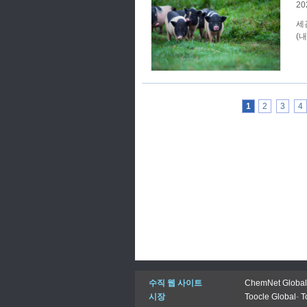
20
세
(내
1
2
3
4
수직 웹 사이트
ChemNet Global
시장
Toocle Global
-
T