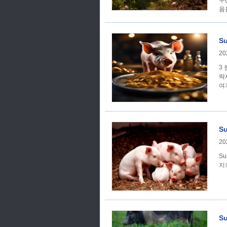
수
음
1
S
20
3
락
여
S
20
Su
지
S