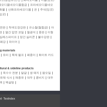
규소(공업규소)
|
산화네오디뮴
|
니켈(잉곳)
세오디뮴네오디뮴합금
|
프라세오디뮴네오
화물
|
산화프라세오디뮴
|
은
|
주석(잉곳)
잉곳)
|
연판
|
착색도장강판
|
규소철(철합금)
|
아
판
|
열간 압연 코일
|
철광석
|
중판
|
이형
심레스파이프
|
망간 실리콘
|
불수강판
|
폐강
|
와이어
|
ng materials
|
유리
|
목재 펄프
|
폐종이
|
화이트 카드
ltural & sideline products
|
옥수수 전분
|
달걀
|
생 돼지
|
팜오일
|
유채 식사
|
채종유
|
대두
|
콩비지
|
대두
맥
|
백설탕
|
et
-
TexIndex