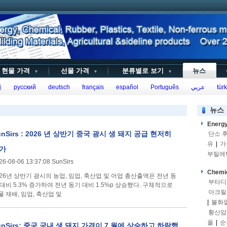
현물 가격
선물 가격
분류별로 보기
뉴스
▼
▼
▼
語
русский
deutsch
français
español
Português
عربي
türk
뉴스
Energ
unSirs : 2026 년 상반기 중국 광시 생 돼지 공급 현저히
단소 
유
|
가
가
부틸에
26-08-06 13:37:08 SunSirs
Chemi
026년 상반기 광시의 농업, 임업, 축산업 및 어업 총산출액은 전년 동
부타디
 대비 5.3% 증가하여 전년 동기 대비 1.5%p 상승했다. 구체적으로
아크릴
물 재배, 임업, 축산업 및
|
불화
황산암
올
|
순
unSirs: 중국 국내 생 돼지 가격이 7 월에 상승하고 하락했