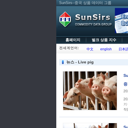
SunSirs--중국 상품 데이터 그룹
홈페이지
벌크 상품 지수
전세계언어:
中文
english
日本
뉴스 - Live pig
S
증
20
2
기
작
S