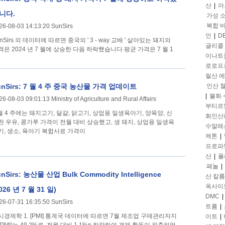
산
|
아
니다.
가성 
복합 
26-08-03 14:13:20 SunSirs
인
|
D
nSirs 의 데이터에 따르면 중국의 ' 3 - way 교배 ' 살아있는 돼지의
글리콜
격은 2024 년 7 월에 상승한 다음 하락했습니다.평균 가격은 7 월 1
이나트
로로프
릴산 
unSirs: 7 월 4 주 중국 농산물 가격 업데이트
인산 
|
불화
26-08-03 09:01:13 Ministry of Agriculture and Rural Affairs
부티르
 월 4 주에는 돼지고기, 달걀, 닭고기, 상업용 일생육아기, 양육양, 신
화인산
한 우유, 콩가루 가격이 전월 대비 상승했고, 생 돼지, 상업용 일생육
수말레
기, 생소, 육아기 복합사료 가격이
케톤
|
프로파
산
|
폴
페놀
|
nSirs: 농산물 산업 Bulk Commodity Intelligence
산 칼륨
옥사이
026 년 7 월 31 일)
DMC
|
26-07-31 16:35:50 SunSirs
트륨
|
PMI] 통계국 데이터에 따르면 7월 제조업 구매관리자지
이트
|