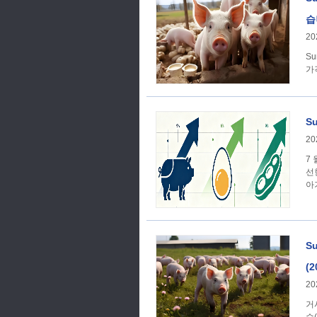
습
20
Su
가
S
20
7
선
아
Su
(2
20
거시경제학 1. [