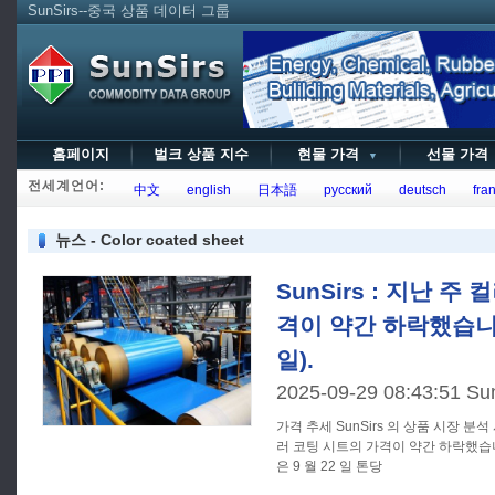
SunSirs--중국 상품 데이터 그룹
홈페이지
벌크 상품 지수
현물 가격
선물 가
▼
전세계언어:
中文
english
日本語
русский
deutsch
fran
뉴스 - Color coated sheet
SunSirs : 지난 주
격이 약간 하락했습니다 (
일).
2025-09-29 08:43:51 Su
가격 추세 SunSirs 의 상품 시장 분석 시스템에 따르면 지난 주에는 컬
러 코팅 시트의 가격이 약간 하락했습
은 9 월 22 일 톤당