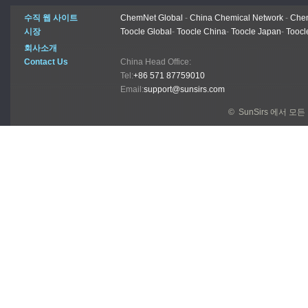
수직 웹 사이트
ChemNet Global
-
China Chemical Network
-
Chem
시장
Toocle Global
-
Toocle China
-
Toocle Japan
-
Toocl
회사소개
Contact Us
China Head Office:
Tel:
+86 571 87759010
Email:
support@sunsirs.com
© SunSirs 에서 